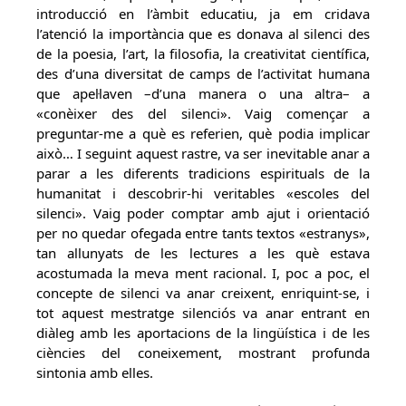
introducció en l’àmbit educatiu, ja em cridava
l’atenció la importància que es donava al silenci des
de la poesia, l’art, la filosofia, la creativitat científica,
des d’una diversitat de camps de l’activitat humana
que apel·laven –d’una manera o una altra– a
«conèixer des del silenci». Vaig començar a
preguntar-me a què es referien, què podia implicar
això… I seguint aquest rastre, va ser inevitable anar a
parar a les diferents tradicions espirituals de la
humanitat i descobrir-hi veritables «escoles del
silenci». Vaig poder comptar amb ajut i orientació
per no quedar ofegada entre tants textos «estranys»,
tan allunyats de les lectures a les què estava
acostumada la meva ment racional. I, poc a poc, el
concepte de silenci va anar creixent, enriquint-se, i
tot aquest mestratge silenciós va anar entrant en
diàleg amb les aportacions de la lingüística i de les
ciències del coneixement, mostrant profunda
sintonia amb elles.