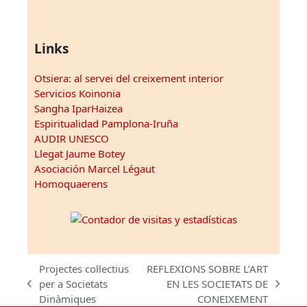
Links
Otsiera: al servei del creixement interior
Servicios Koinonia
Sangha IparHaizea
Espiritualidad Pamplona-Iruña
AUDIR UNESCO
Llegat Jaume Botey
Asociación Marcel Légaut
Homoquaerens
Projectes col·lectius
REFLEXIONS SOBRE L’ART
per a Societats
EN LES SOCIETATS DE
previous
next
Dinàmiques
CONEIXEMENT
post:
post: