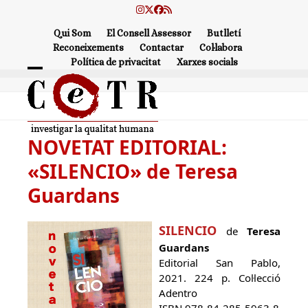
Skip
Instagram
Twitter
Facebook
RSS
to
Qui Som
El Consell Assessor
Butlletí
content
Reconeixements
Contactar
Col·labora
Política de privacitat
Xarxes socials
Open
Close
mobile
mobile
menu
menu
NOVETAT EDITORIAL:
«SILENCIO» de Teresa
Guardans
SILENCIO
de
Teresa
Guardans
Editorial San Pablo,
2021. 224 p. Col·lecció
Adentro