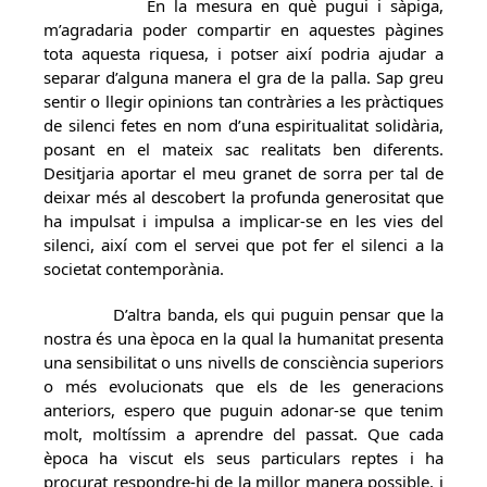
En la mesura en què pugui i sàpiga,
m’agradaria poder compartir en aquestes pàgines
tota aquesta riquesa, i potser així podria ajudar a
separar d’alguna manera el gra de la palla. Sap greu
sentir o llegir opinions tan contràries a les pràctiques
de silenci fetes en nom d’una espiritualitat solidària,
posant en el mateix sac realitats ben diferents.
Desitjaria aportar el meu granet de sorra per tal de
deixar més al descobert la profunda generositat que
ha impulsat i impulsa a implicar-se en les vies del
silenci, així com el servei que pot fer el silenci a la
societat contemporània.
D’altra banda, els qui puguin pensar que la
nostra és una època en la qual la humanitat presenta
una sensibilitat o uns nivells de consciència superiors
o més evolucionats que els de les generacions
anteriors, espero que puguin adonar-se que tenim
molt, moltíssim a aprendre del passat. Que cada
època ha viscut els seus particulars reptes i ha
procurat respondre-hi de la millor manera possible, i