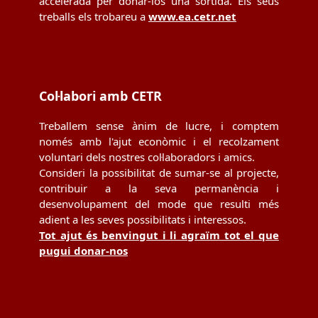
accelerada per donar-los una sortida. Els seus
treballs els trobareu a
www.ea.cetr.net
Col·labori amb CETR
Treballem sense ànim de lucre, i comptem
només amb l'ajut econòmic i el recolzament
voluntari dels nostres col·laboradors i amics.
Consideri la possibilitat de sumar-se al projecte,
contribuir a la seva permanència i
desenvolupament del mode que resulti més
adient a les seves possibilitats i interessos.
Tot ajut és benvingut i li agraïm tot el que
pugui donar-nos