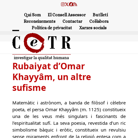
Skip
Instagram
Twitter
Facebook
RSS
to
Qui Som
El Consell Assessor
Butlletí
content
Reconeixements
Contactar
Col·labora
Política de privacitat
Xarxes socials
Open
Close
mobile
mobile
menu
menu
Rubaiyat d’Omar
Khayyâm, un altre
sufisme
Matemàtic i astrònom, a banda de filòsof i cèlebre
poeta, el persa Omar Khayyâm (m. 1125) constitueix
una de les veus més singulars i fascinants de
l’espiritualitat sufí. La seva poesia, revestida d’un ric
simbolisme bàquic i eròtic, constitueix un revulsiu
sense miraments enfront de la religió entesa com a