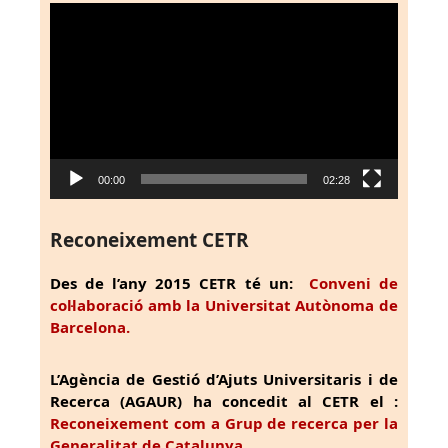
Reproductor
de
vídeo
00:00
02:28
Reconeixement CETR
Des de l’any 2015 CETR té un:
Conveni de
col·laboració amb la Universitat Autònoma de
Barcelona.
L’Agència de Gestió d’Ajuts Universitaris i de
Recerca (AGAUR) ha concedit al CETR el :
Reconeixement com a Grup de recerca per la
Generalitat de Catalunya.