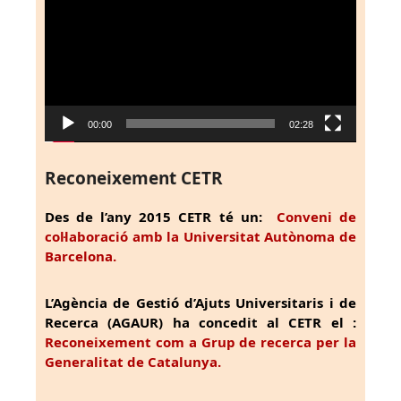
vídeo
00:00
02:28
Reconeixement CETR
Des de l’any 2015 CETR té un:
Conveni de
col·laboració amb la Universitat Autònoma de
Barcelona.
L’Agència de Gestió d’Ajuts Universitaris i de
Recerca (AGAUR) ha concedit al CETR el :
Reconeixement com a Grup de recerca per la
Generalitat de Catalunya.