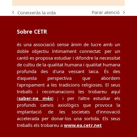
Parar atenció
Coneixeràs la vida
next
previous
post:
post:
Sobre CETR
és una associació sense ànim de lucre amb un
doble objectiu íntimament connectat: per un
cantó es proposa estudiar i difondre la necessitat
de cultiu de la qualitat humana i qualitat humana
profunda des d'una vessant laica. És des
d'aquesta perspectiva que abordem
l'apropament a les tradicions religioses. El seus
treballs i recomanacions les trobareu aquí
(
saber-ne més
) ; i per l'altre estudiar els
profunds canvis axiològics que provoca la
implantació de les societats d’innovació
accelerada per donar-los una sortida. Els seus
treballs els trobareu a
www.ea.cetr.net