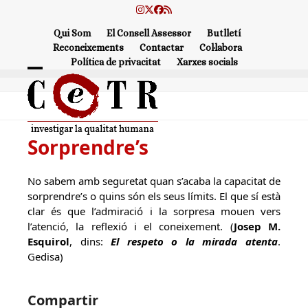
Skip
Instagram
Twitter
Facebook
RSS
to
Qui Som
El Consell Assessor
Butlletí
content
Reconeixements
Contactar
Col·labora
Política de privacitat
Xarxes socials
Open
Close
mobile
mobile
menu
menu
Sorprendre’s
No sabem amb seguretat quan s’acaba la capacitat de
sorprendre’s o quins són els seus límits. El que sí està
clar és que l’admiració i la sorpresa mouen vers
l’atenció, la reflexió i el coneixement. (
Josep M.
Esquirol
, dins:
El respeto o la mirada atenta
.
Gedisa)
Compartir