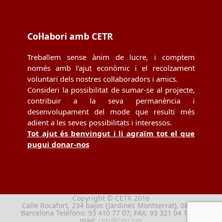
Col·labori amb CETR
Treballem sense ànim de lucre, i comptem
només amb l'ajut econòmic i el recolzament
voluntari dels nostres col·laboradors i amics.
Consideri la possibilitat de sumar-se al projecte,
contribuir a la seva permanència i
desenvolupament del mode que resulti més
adient a les seves possibilitats i interessos.
Tot ajut és benvingut i li agraïm tot el que
pugui donar-nos
Copyright © CETR 2016
Calle Rocafort, 234 bajos (Jardines Montserrat), 08029
Barcelona Teléfono: 93 410 77 07; FAX: 93 321 04 13; e-
mail:
cetr@cetr.net