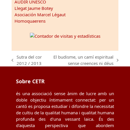
AUDIR UNESCO
Llegat Jaume Botey
Asociación Marcel Légaut
Homoquaerens
Sutra del cor
El budisme, un camí espiritual
previous
next
2012 / 2013
sense creences ni déus
post:
post:
Sobre CETR
és una associació sense ànim de lucre amb un
doble objectiu íntimament connectat: per un
cantó es proposa estudiar i difondre la necessitat
de cultiu de la qualitat humana i qualitat humana
profunda des d'una vessant laica. És des
d'aquesta perspectiva que abordem