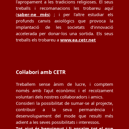
l'apropament a les tradicions religioses. El seus
treballs i recomanacions les trobareu aquí
(
saber-ne més
) ; i per l'altre estudiar els
profunds canvis axiològics que provoca la
implantació de les societats d’innovació
accelerada per donar-los una sortida. Els seus
treballs els trobareu a
www.ea.cetr.net
Col·labori amb CETR
Treballem sense ànim de lucre, i comptem
només amb l'ajut econòmic i el recolzament
voluntari dels nostres col·laboradors i amics.
Consideri la possibilitat de sumar-se al projecte,
contribuir a la seva permanència i
desenvolupament del mode que resulti més
adient a les seves possibilitats i interessos.
Tot ajut és benvingut i li agraïm tot el que