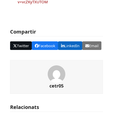
v=vcZKyTXUTOM
Compartir
Twitter
Facebook
LinkedIn
Email
cetr05
Relacionats