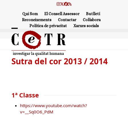
Skip
Instagram
Twitter
Facebook
RSS
to
Qui Som
El Consell Assessor
Butlletí
content
Reconeixements
Contactar
Col·labora
Política de privacitat
Xarxes socials
Open
Close
mobile
mobile
menu
menu
Sutra del cor 2013 / 2014
1ª Classe
https://www.youtube.com/watch?
v=__Sq0O6_PdM