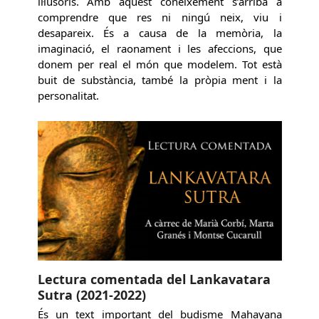
il·lusoris. Amb aquest coneixement s’arriba a
comprendre que res ni ningú neix, viu i
desapareix. És a causa de la memòria, la
imaginació, el raonament i les afeccions, que
donem per real el món que modelem. Tot està
buit de substància, també la pròpia ment i la
personalitat.
Lectura comentada del Lankavatara
Sutra (2021-2022)
És un text important del budisme Mahayana