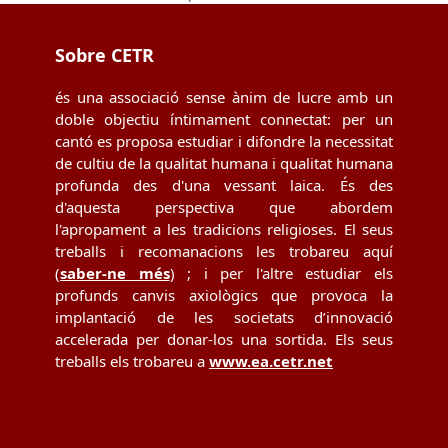
Sobre CETR
és una associació sense ànim de lucre amb un
doble objectiu íntimament connectat: per un
cantó es proposa estudiar i difondre la necessitat
de cultiu de la qualitat humana i qualitat humana
profunda des d'una vessant laica. És des
d'aquesta perspectiva que abordem
l'apropament a les tradicions religioses. El seus
treballs i recomanacions les trobareu aquí
(
saber-ne més
) ; i per l'altre estudiar els
profunds canvis axiològics que provoca la
implantació de les societats d’innovació
accelerada per donar-los una sortida. Els seus
treballs els trobareu a
www.ea.cetr.net