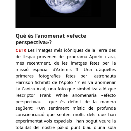
Què és l’anomenat «efecte
perspectiva»?
CETR
Les imatges més icòniques de la Terra des
de l'espai provenen del programa Apol·lo i ara,
més recentment, de les imatges fetes per la
missió espacial d'Artemis II. Una d'aquelles
primeres fotografies fetes per l'astronauta
Harrison Schmitt de l'Apolo 17 es va anomenar
La Canica Azul; una foto que simbolitza allò que
l'escriptor Frank White anomenaria «efecto
perspectiva» i que és definit de la manera
següent: «Un sentiment místic de profunda
conscienciació que senten molts dels que han
experimentat vols espacials i han pogut veure la
totalitat del nostre pàl·lid punt blau d'una sola