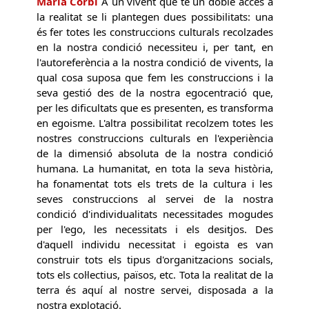
Marià Corbí
A un vivent que té un doble accés a
la realitat se li plantegen dues possibilitats: una
és fer totes les construccions culturals recolzades
en la nostra condició necessiteu i, per tant, en
l'autoreferència a la nostra condició de vivents, la
qual cosa suposa que fem les construccions i la
seva gestió des de la nostra egocentració que,
per les dificultats que es presenten, es transforma
en egoisme. L'altra possibilitat recolzem totes les
nostres construccions culturals en l'experiència
de la dimensió absoluta de la nostra condició
humana. La humanitat, en tota la seva història,
ha fonamentat tots els trets de la cultura i les
seves construccions al servei de la nostra
condició d'individualitats necessitades mogudes
per l'ego, les necessitats i els desitjos. Des
d'aquell individu necessitat i egoista es van
construir tots els tipus d'organitzacions socials,
tots els col·lectius, països, etc. Tota la realitat de la
terra és aquí al nostre servei, disposada a la
nostra explotació.