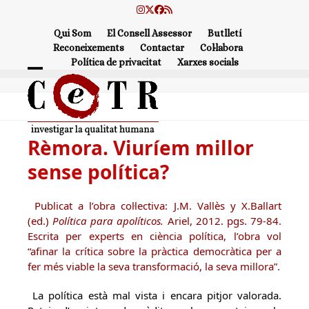
Skip
Instagram
Twitter
Facebook
RSS
to
Qui Som
El Consell Assessor
Butlletí
content
Reconeixements
Contactar
Col·labora
Política de privacitat
Xarxes socials
Open
Close
mobile
mobile
menu
menu
Rèmora. Viuríem millor
sense política?
Publicat a l’obra col·lectiva: J.M. Vallès y X.Ballart
(ed.)
Política para apolíticos.
Ariel, 2012. pgs. 79-84.
Escrita per experts en ciència política, l’obra vol
“afinar la crítica sobre la pràctica democràtica per a
fer més viable la seva transformació, la seva millora”.
La política està mal vista i encara pitjor valorada.