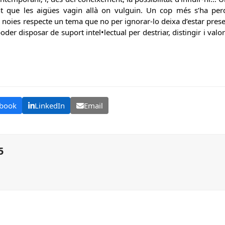
nt que les aigües vagin allà on vulguin. Un cop més s’ha perdu
i noies respecte un tema que no per ignorar-lo deixa d’estar pres
der disposar de suport intel•lectual per destriar, distingir i valo
book
LinkedIn
Email
5