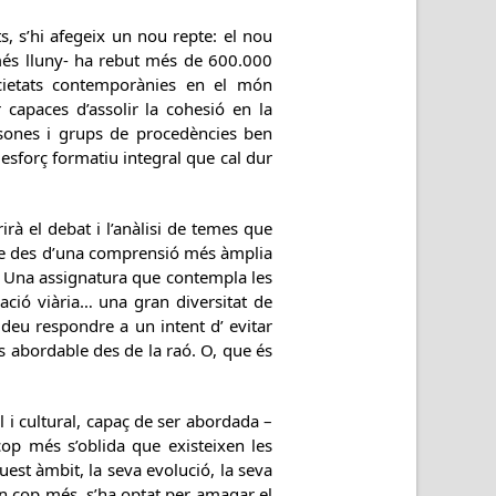
, s’hi afegeix un nou repte: el nou
 més lluny- ha rebut més de 600.000
cietats contemporànies en el món
 capaces d’assolir la cohesió en la
rsones i grups de procedències ben
esforç formatiu integral que cal dur
irà el debat i l’anàlisi de temes que
terme des d’una comprensió més àmplia
ar. Una assignatura que contempla les
cació viària… una gran diversitat de
 deu respondre a un intent d’ evitar
és abordable des de la raó. O, que és
al i cultural, capaç de ser abordada –
 cop més s’oblida que existeixen les
est àmbit, la seva evolució, la seva
 Un cop més, s’ha optat per amagar el