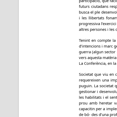
participació, que fac
futurs ciutadans resp
busca el ple desenvol
i les llibertats fon
progressiva l’exercici
altres persones i les 
Tenint en compte la 
d’intencions i marc g
guerra (algun sector 
vers aquesta matèria 
La Conferència, en la
Societat que viu en 
requereixen una impl
puguin. La societat q
gestionar i desenvolu
les habilitats i el se
prou amb heretar va
capacitin per a imple
de bó- des d’una prof