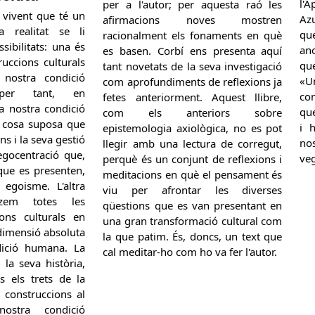
l'
per a l'autor; per aquesta raó les
vivent que té un
Az
afirmacions noves mostren
 realitat se li
qu
racionalment els fonaments en què
sibilitats: una és
an
es basen. Corbí ens presenta aquí
ruccions culturals
que
tant novetats de la seva investigació
 nostra condició
«U
com aprofundiments de reflexions ja
 per tant, en
con
fetes anteriorment. Aquest llibre,
la nostra condició
qu
com els anteriors sobre
l cosa suposa que
i 
epistemologia axiològica, no es pot
ns i la seva gestió
no
llegir amb una lectura de corregut,
egocentració que,
ve
perquè és un conjunt de reflexions i
 que es presenten,
meditacions en què el pensament és
egoisme. L'altra
viu per afrontar les diverses
olzem totes les
qüestions que es van presentant en
ions culturals en
una gran transformació cultural com
 dimensió absoluta
la que patim. És, doncs, un text que
dició humana. La
cal meditar-ho com ho va fer l'autor.
 la seva història,
s els trets de la
s construccions al
ostra condició