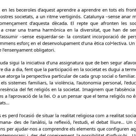
en les beceroles d’aquest aprendre a aprendre en tots els fronts
 nostres societats, a un ritme vertiginós. Catalunya –sense anar
omençament d’aquesta dècada. El repte que afronten les so
s a crear una trama harmònica en la diversitat, que han de ser
 d’assumir –sense esquerdar-se- la constant incorporació de pe
immens esforç en el desenvolupament d’una ètica col•lectiva. Un 
e l’ensenyament obligatori.
uda sigui la iniciativa d’una assignatura que de ben segur afavor
re dia a dia, fent que la participació en la societat es dugui a 
 que atorga la perspectiva particular de cada grup social o famili
els sistemes familiars, la violència, l’autonomia personal, l’edu
esència del fet religiós en la societat. Imaginem que l’absència
s a l’aprovació de la llei. O a un pensar que el tema religiós no 
vats…
s perd l’ocasió de situar la realitat religiosa com a realitat soci
ana- des de l’anàlisi, la reflexió, l’estudi, el debat lliure… Un
ions per ajudar-nos a comprendre els elements que configuren aqu
contemporani; i, des del coneixement, la possibilitat d’influir-hi…