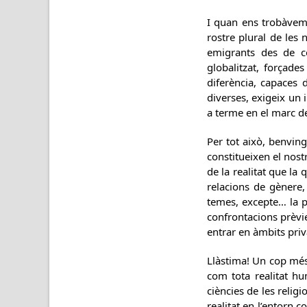
I quan ens trobàvem 
rostre plural de les
emigrants des de c
globalitzat, forçade
diferència, capaces
diverses, exigeix un 
a terme en el marc d
Per tot això, benving
constitueixen el nost
de la realitat que la
relacions de gènere, 
temes, excepte… la pr
confrontacions prèvie
entrar en àmbits pri
Llàstima! Un cop més e
com tota realitat hum
ciències de les relig
realitat en l’entorn 