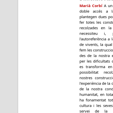
Marià Corbí
A un 
doble accés a la
plantegen dues pos
fer totes les const
recolzades en la
necessiteu i,
l'autoreferència a 
de vivents, la qua
fem les construccio
des de la nostra 
per les dificultats
es transforma en 
possibilitat rec
nostres construcc
l'experiència de la
de la nostra con
humanitat, en tota
ha fonamentat tot
cultura i les seve
servei de la n