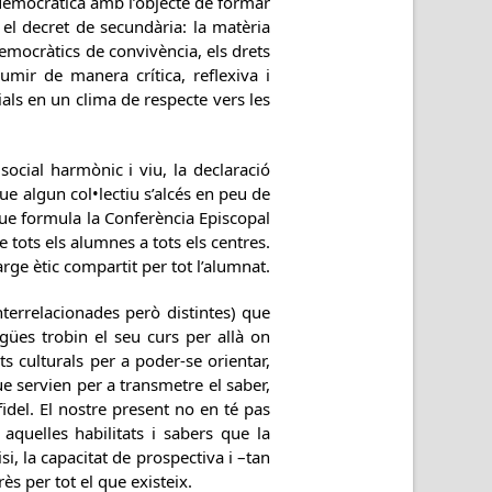
t democràtica amb l’objecte de formar
a el decret de secundària: la matèria
democràtics de convivència, els drets
umir de manera crítica, reflexiva i
cials en un clima de respecte vers les
ocial harmònic i viu, la declaració
ue algun col•lectiu s’alcés en peu de
 que formula la Conferència Episcopal
 tots els alumnes a tots els centres.
ge ètic compartit per tot l’alumnat.
nterrelacionades però distintes) que
ües trobin el seu curs per allà on
s culturals per a poder-se orientar,
ue servien per a transmetre el saber,
 fidel. El nostre present no en té pas
quelles habilitats i sabers que la
i, la capacitat de prospectiva i –tan
s per tot el que existeix.