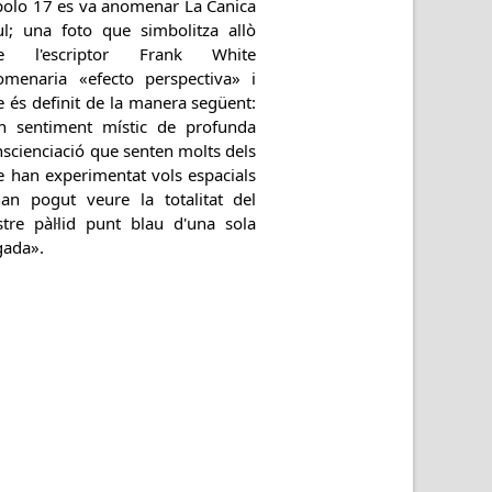
Apolo 17 es va anomenar La Canica
ul; una foto que simbolitza allò
e l'escriptor Frank White
omenaria «efecto perspectiva» i
 és definit de la manera següent:
n sentiment místic de profunda
scienciació que senten molts dels
e han experimentat vols espacials
han pogut veure la totalitat del
stre pàl·lid punt blau d'una sola
gada».