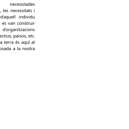
ts necessitades
 les necessitats i
d'aquell individu
a es van construir
'organitzacions
lectius, països, etc.
la terra és aquí al
posada a la nostra