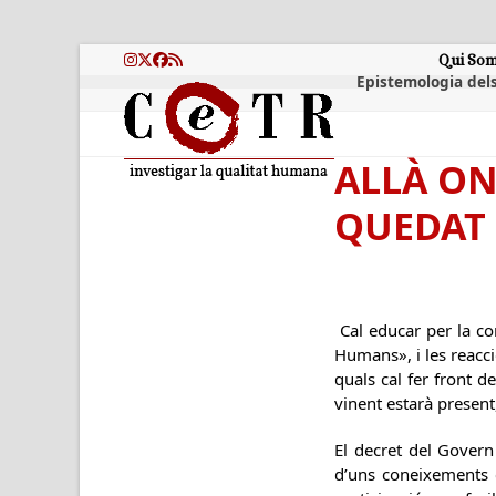
Skip
to
content
Qui So
Instagram
Twitter
Facebook
RSS
Epistemologia dels
ALLÀ ON
QUEDAT
Cal educar per la co
Humans», i les reacci
quals cal fer front d
vinent estarà present,
El decret del Govern
d’uns coneixements c