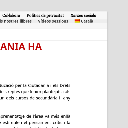
Col·labora
Política de privacitat
Xarxes socials
ls nostres llibres
Vídeos sessions
Català
DANIA HA
ucació per la Ciutadania i els Drets
els reptes que tenim plantejats i als
un dels cursos de secundària i l’any
’aprenentatge de l’àrea va més enllà
 estimulen el pensament crític i la