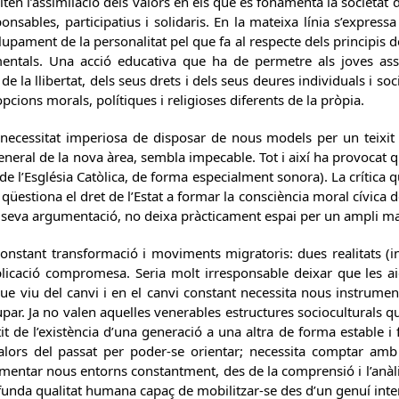
iliten l’assimilació dels valors en els que es fonamenta la societa
onsables, participatius i solidaris. En la mateixa línia s’express
upament de la personalitat pel que fa al respecte dels principis 
amentals. Una acció educativa que ha de permetre als joves ass
 de la llibertat, dels seus drets i dels seus deures individuals i so
opcions morals, polítiques i religioses diferents de la pròpia.
necessitat imperiosa de disposar de nous models per un teixit s
eneral de la nova àrea, sembla impecable. Tot i així ha provocat q
de l’Església Catòlica, de forma especialment sonora). La crítica
qüestiona el dret de l’Estat a formar la consciència moral cívica de
 seva argumentació, no deixa pràcticament espai per un ampli mar
constant transformació i moviments migratoris: dues realitats (i
icació compromesa. Seria molt irresponsable deixar que les aig
ue viu del canvi i en el canvi constant necessita nous instrument
par. Ja no valen aquelles venerables estructures socioculturals q
ntit de l’existència d’una generació a una altra de forma estable i
lors del passat per poder-se orientar; necessita comptar amb a
mentar nous entorns constantment, des de la comprensió i l’anàlis
unda qualitat humana capaç de mobilitzar-se des d’un genuí interè