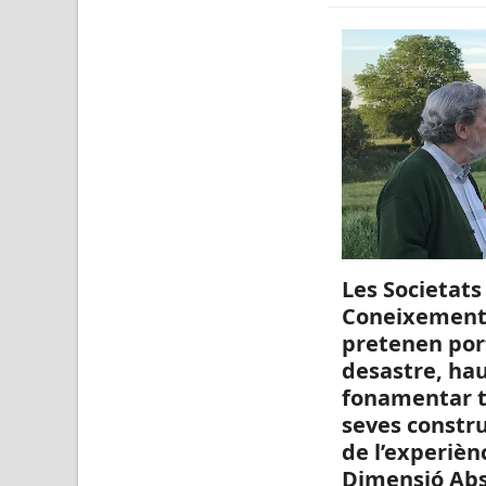
Les Societats
Coneixement,
pretenen por
desastre, ha
fonamentar t
seves constr
de l’experiènc
Dimensió Abs