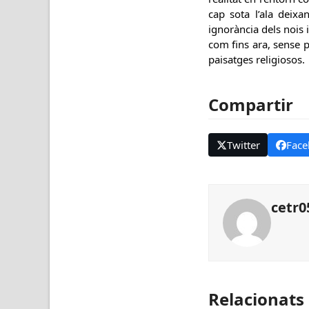
cap sota l’ala deixa
ignorància dels nois 
com fins ara, sense po
paisatges religiosos.
Compartir
Twitter
Face
cetr0
Relacionats