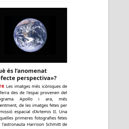
uè és l’anomenat
fecte perspectiva»?
TR
Les imatges més icòniques de
Terra des de l'espai provenen del
ograma Apol·lo i ara, més
entment, de les imatges fetes per
missió espacial d'Artemis II. Una
quelles primeres fotografies fetes
 l'astronauta Harrison Schmitt de