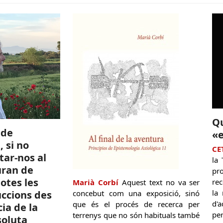
Q
 de
«e
 si no
CE
tar-nos al
la 
uran de
pr
otes les
rec
Marià Corbí
Aquest text no va ser
la 
concebut com una exposició, sinó
uccions des
d'a
que és el procés de recerca per
ia de la
per
terrenys que no són habituals també
oluta