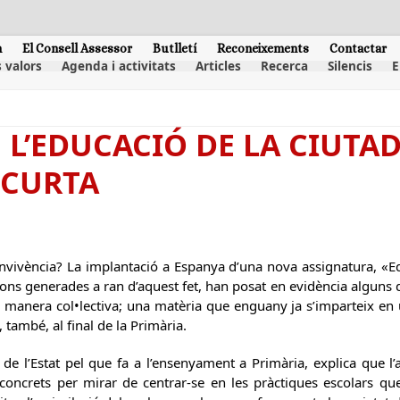
m
El Consell Assessor
Butlletí
Reconeixements
Contactar
 valors
Agenda i activitats
Articles
Recerca
Silencis
E
 L’EDUCACIÓ DE LA CIUTA
 CURTA
nvivència? La implantació a Espanya d’una nova assignatura, «Ed
ons generades a ran d’aquest fet, han posat en evidència alguns d
e manera col•lectiva; una matèria que enguany ja s’imparteix en 
 també, al final de la Primària.
 de l’Estat pel que fa a l’ensenyament a Primària, explica que l
oncrets per mirar de centrar-se en les pràctiques escolars que