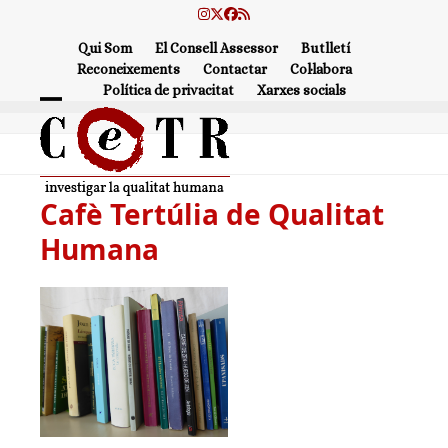
Skip
Instagram
Twitter
Facebook
RSS
to
Qui Som
El Consell Assessor
Butlletí
content
Reconeixements
Contactar
Col·labora
Política de privacitat
Xarxes socials
Open
Close
mobile
mobile
menu
menu
Cafè Tertúlia de Qualitat
Humana