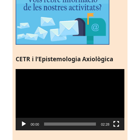
CETR i l’Epistemologia Axiològica
Reproductor
de
vídeo
00:00
02:28