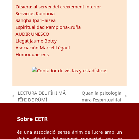
Otsiera: al servei del creixement interior
Servicios Koinonia
Sangha IparHaizea
Espiritualidad Pamplona-Iruña
AUDIR UNESCO
Llegat Jaume Botey
Asociación Marcel Légaut
Homoquaerens
LECTURA DEL FÎHI MÂ
Quan la psicologia
previous
next
FÎHI DE RÛMÎ
mira l’espiritualitat
post:
post:
Sobre CETR
és una associació sense ànim de lucre amb un
doble objectiu íntimament connectat: per un