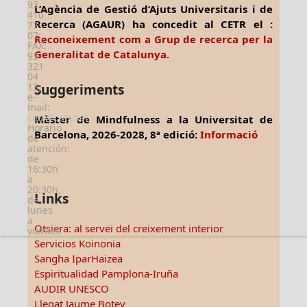
93
L’Agència de Gestió d’Ajuts Universitaris i de
410
Recerca (AGAUR) ha concedit al CETR el :
77
07;
Reconeixement com a Grup de recerca per la
FAX:
Generalitat de Catalunya.
93
321
04
13;
Suggeriments
e-
mail:
cetr@cetr.net
Màster de Mindfulness a la Universitat de
Horario
Barcelona, 2026-2028, 8ª edició:
Informació
de
atención:
de
16:30h
a
20:30h,
Links
de
lunes
a
Otsiera: al servei del creixement interior
viernes
Servicios Koinonia
Sangha IparHaizea
Espiritualidad Pamplona-Iruña
AUDIR UNESCO
Llegat Jaume Botey