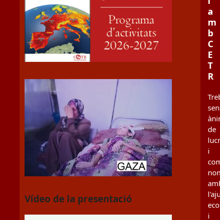
i
a
m
b
C
E
T
R
Tre
sen
àn
de
luc
i
co
no
am
l'aj
Vídeo de la presentació
ec
i