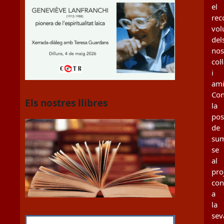
el
rec
vol
del
nos
col
i
ami
Con
Els nostres llibres
la
poss
de
sum
se
al
pro
con
a
la
sev