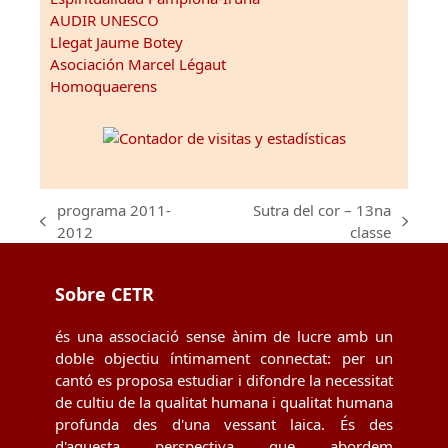
AUDIR UNESCO
Llegat Jaume Botey
Asociación Marcel Légaut
Homoquaerens
programa 2011-
Sutra del cor – 13na
previous
next
2012
classe
post:
post:
Sobre CETR
és una associació sense ànim de lucre amb un
doble objectiu íntimament connectat: per un
cantó es proposa estudiar i difondre la necessitat
de cultiu de la qualitat humana i qualitat humana
profunda des d'una vessant laica. És des
d'aquesta perspectiva que abordem