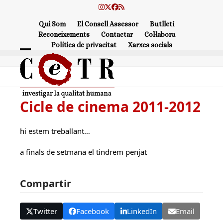
Skip
Instagram
Twitter
Facebook
RSS
to
Qui Som
El Consell Assessor
Butlletí
content
Reconeixements
Contactar
Col·labora
Política de privacitat
Xarxes socials
Open
Close
mobile
mobile
menu
menu
Cicle de cinema 2011-2012
hi estem treballant…
a finals de setmana el tindrem penjat
Compartir
Twitter
Facebook
LinkedIn
Email