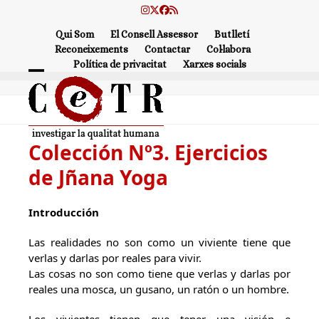
Skip
Instagram
Twitter
Facebook
RSS
to
Qui Som
El Consell Assessor
Butlletí
content
Reconeixements
Contactar
Col·labora
Política de privacitat
Xarxes socials
Open
Close
mobile
mobile
menu
menu
Colección Nº3. Ejercicios
de Jñana Yoga
Introducción
Las realidades no son como un viviente tiene que
verlas y darlas por reales para vivir.
Las cosas no son como tiene que verlas y darlas por
reales una mosca, un gusano, un ratón o un hombre.