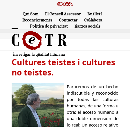
Skip
Instagram
Twitter
Facebook
RSS
to
Qui Som
El Consell Assessor
Butlletí
content
Reconeixements
Contactar
Col·labora
Política de privacitat
Xarxes socials
Open
Close
mobile
mobile
menu
menu
Cultures teistes i cultures
no teistes.
Partiremos de un hecho
indiscutible y reconocido
por todas las culturas
humanas, de una forma u
otra: el acceso humano a
una doble dimensión de
lo real: Un acceso relativo