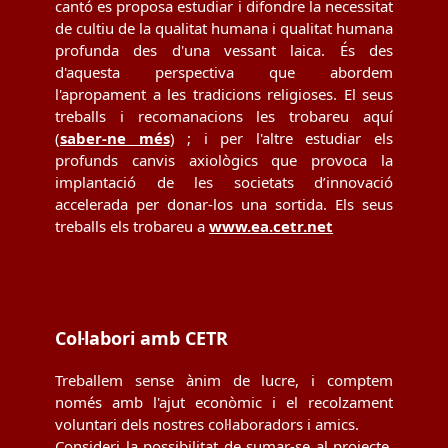
cantó es proposa estudiar i difondre la necessitat
de cultiu de la qualitat humana i qualitat humana
profunda des d'una vessant laica. És des
d'aquesta perspectiva que abordem
l'apropament a les tradicions religioses. El seus
treballs i recomanacions les trobareu aquí
(
saber-ne més
) ; i per l'altre estudiar els
profunds canvis axiològics que provoca la
implantació de les societats d’innovació
accelerada per donar-los una sortida. Els seus
treballs els trobareu a
www.ea.cetr.net
Col·labori amb CETR
Treballem sense ànim de lucre, i comptem
només amb l'ajut econòmic i el recolzament
voluntari dels nostres col·laboradors i amics.
Consideri la possibilitat de sumar-se al projecte,