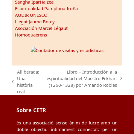
Sangha IparHaizea
Espiritualidad Pamplona-Iruña
AUDIR UNESCO
Llegat Jaume Botey
Asociación Marcel Légaut
Homoquaerens
Alliberada:
Libro – Introducción a la
Una
espiritualidad del Maestro Eckhart
next
previous
història
(1260-1328) por Amando Robles
post:
post:
real
Sobre CETR
és una associació sense ànim de lucre amb un
doble objectiu íntimament connectat: per un