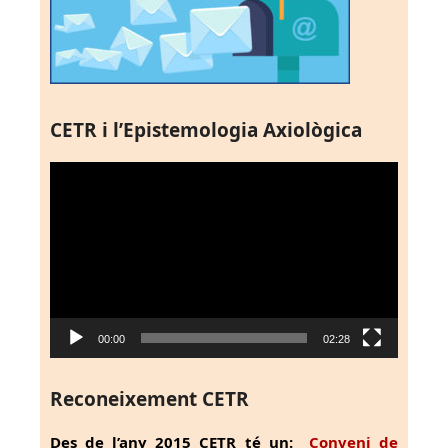
CETR i l’Epistemologia Axiològica
Reproductor
de
vídeo
00:00
02:28
Reconeixement CETR
Des de l’any 2015 CETR té un:
Conveni de