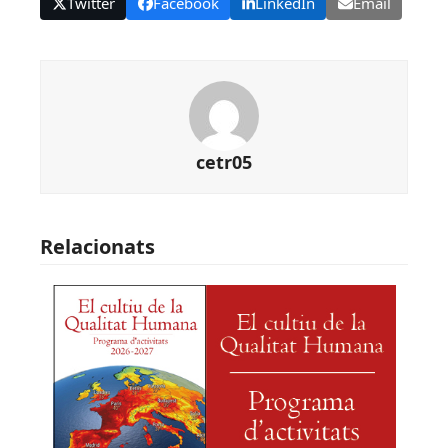
Twitter
Facebook
LinkedIn
Email
cetr05
Relacionats