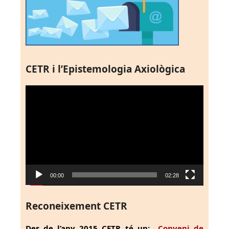
CETR i l’Epistemologia Axiològica
Reproductor
de
vídeo
00:00
02:28
Reconeixement CETR
Des de l’any 2015 CETR té un:
Conveni de