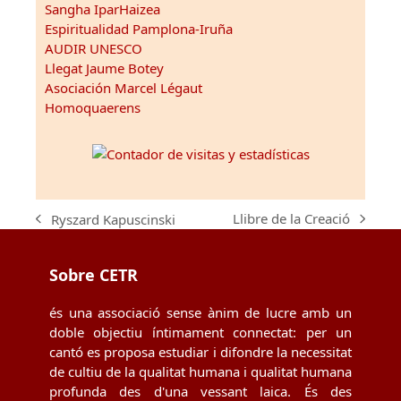
Sangha IparHaizea
Espiritualidad Pamplona-Iruña
AUDIR UNESCO
Llegat Jaume Botey
Asociación Marcel Légaut
Homoquaerens
Llibre de la Creació
Ryszard Kapuscinski
next
previous
post:
post:
Sobre CETR
és una associació sense ànim de lucre amb un
doble objectiu íntimament connectat: per un
cantó es proposa estudiar i difondre la necessitat
de cultiu de la qualitat humana i qualitat humana
profunda des d'una vessant laica. És des