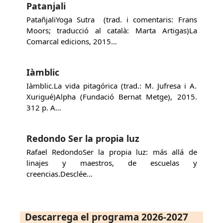
Patanjali
PatañjaliYoga Sutra (trad. i comentaris: Frans
Moors; traducció al català: Marta Artigas)La
Comarcal edicions, 2015…
Iàmblic
Iàmblic.La vida pitagórica (trad.: M. Jufresa i A.
Xurigué)Alpha (Fundació Bernat Metge), 2015.
312 p. A…
Redondo Ser la propia luz
Rafael RedondoSer la propia luz: más allá de
linajes y maestros, de escuelas y
creencias.Desclée…
Descarrega el programa 2026-2027