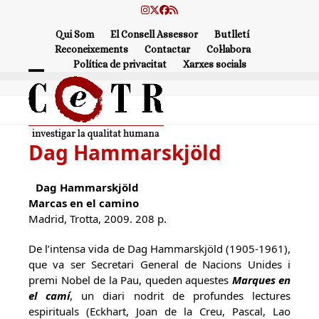
Skip
Instagram
Twitter
Facebook
RSS
to
Qui Som
El Consell Assessor
Butlletí
content
Reconeixements
Contactar
Col·labora
Política de privacitat
Xarxes socials
Open
Close
mobile
mobile
menu
menu
Dag Hammarskjöld
Dag Hammarskjöld
Marcas en el camino
Madrid, Trotta, 2009. 208 p.
De l’intensa vida de Dag Hammarskjöld (1905-1961),
que va ser Secretari General de Nacions Unides i
premi Nobel de la Pau, queden aquestes
Marques en
el
camí
, un diari nodrit de profundes lectures
espirituals (Eckhart, Joan de la Creu, Pascal, Lao