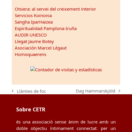
Otsiera: al servei del creixement interior
Servicios Koinonia
Sangha IparHaizea
Espiritualidad Pamplona-Iruña
AUDIR UNESCO
Llegat Jaume Botey
Asociación Marcel Légaut
Homoquaerens
Dag Hammarskjöld
Llànties de foc
next
previous
post:
post:
Sobre CETR
és una associació sense ànim de lucre amb un
doble objectiu íntimament connectat: per un