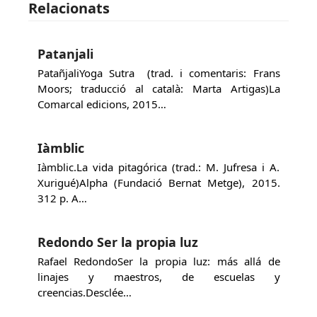
Relacionats
Patanjali
PatañjaliYoga Sutra (trad. i comentaris: Frans
Moors; traducció al català: Marta Artigas)La
Comarcal edicions, 2015…
Iàmblic
Iàmblic.La vida pitagórica (trad.: M. Jufresa i A.
Xurigué)Alpha (Fundació Bernat Metge), 2015.
312 p. A…
Redondo Ser la propia luz
Rafael RedondoSer la propia luz: más allá de
linajes y maestros, de escuelas y
creencias.Desclée…