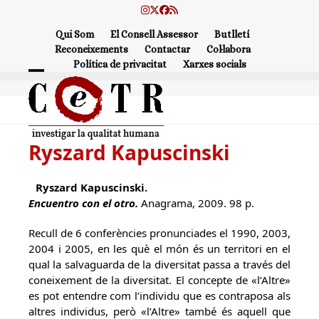
Skip
Instagram
Twitter
Facebook
RSS
to
Qui Som
El Consell Assessor
Butlletí
content
Reconeixements
Contactar
Col·labora
Política de privacitat
Xarxes socials
Open
Close
mobile
mobile
menu
menu
Ryszard Kapuscinski
Ryszard Kapuscinski.
Encuentro con el otro.
Anagrama, 2009. 98 p.
Recull de 6 conferències pronunciades el 1990, 2003,
2004 i 2005, en les què el món és un territori en el
qual la salvaguarda de la diversitat passa a través del
coneixement de la diversitat. El concepte de «l’Altre»
es pot entendre com l’individu que es contraposa als
altres individus, però «l’Altre» també és aquell que