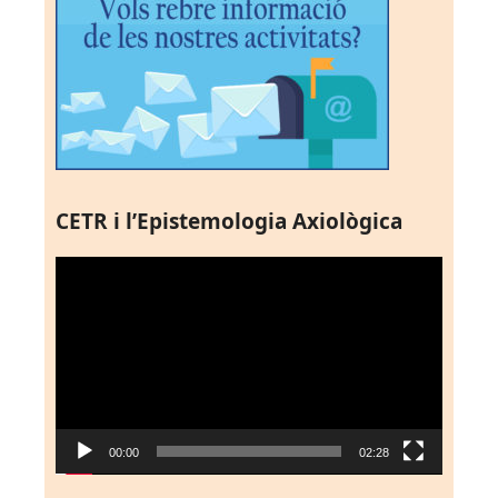
CETR i l’Epistemologia Axiològica
Reproductor
de
vídeo
00:00
02:28