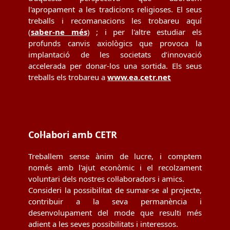
l'apropament a les tradicions religioses. El seus
treballs i recomanacions les trobareu aquí
(
saber-ne més
) ; i per l'altre estudiar els
profunds canvis axiològics que provoca la
implantació de les societats d’innovació
accelerada per donar-los una sortida. Els seus
treballs els trobareu a
www.ea.cetr.net
Col·labori amb CETR
Treballem sense ànim de lucre, i comptem
només amb l'ajut econòmic i el recolzament
voluntari dels nostres col·laboradors i amics.
Consideri la possibilitat de sumar-se al projecte,
contribuir a la seva permanència i
desenvolupament del mode que resulti més
adient a les seves possibilitats i interessos.