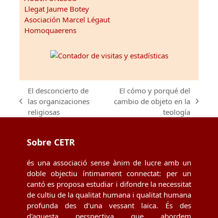
Llegat Jaume Botey
Asociación Marcel Légaut
Homoquaerens
El desconcierto de
El cómo y porqué del
las organizaciones
cambio de objeto en la
previous
next
religiosas
teología
post:
post:
Sobre CETR
és una associació sense ànim de lucre amb un
doble objectiu íntimament connectat: per un
cantó es proposa estudiar i difondre la necessitat
de cultiu de la qualitat humana i qualitat humana
profunda des d'una vessant laica. És des
d'aquesta perspectiva que abordem