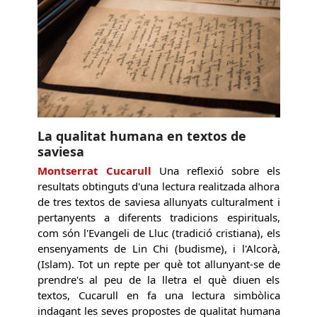
La qualitat humana en textos de
saviesa
Montserrat Cucarull
Una reflexió sobre els
resultats obtinguts d'una lectura realitzada alhora
de tres textos de saviesa allunyats culturalment i
pertanyents a diferents tradicions espirituals,
com són l'Evangeli de Lluc (tradició cristiana), els
ensenyaments de Lin Chi (budisme), i l'Alcorà,
(Islam). Tot un repte per què tot allunyant-se de
prendre's al peu de la lletra el què diuen els
textos, Cucarull en fa una lectura simbòlica
indagant les seves propostes de qualitat humana