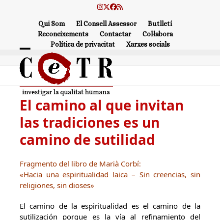
Skip
Instagram
Twitter
Facebook
RSS
to
Qui Som
El Consell Assessor
Butlletí
content
Reconeixements
Contactar
Col·labora
Política de privacitat
Xarxes socials
Open
Close
mobile
mobile
menu
menu
El camino al que invitan
las tradiciones es un
camino de sutilidad
Fragmento del libro de Marià Corbí:
«Hacia una espiritualidad laica – Sin creencias, sin
religiones, sin dioses»
El camino de la espiritualidad es el camino de la
sutilización porque es la vía al refinamiento del