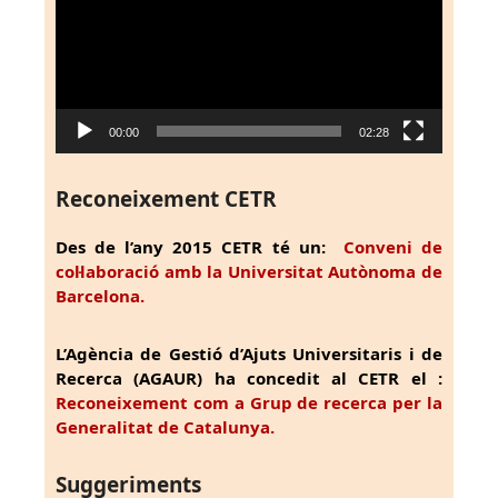
00:00
02:28
Reconeixement CETR
Des de l’any 2015 CETR té un:
Conveni de
col·laboració amb la Universitat Autònoma de
Barcelona.
L’Agència de Gestió d’Ajuts Universitaris i de
Recerca (AGAUR) ha concedit al CETR el :
Reconeixement com a Grup de recerca per la
Generalitat de Catalunya.
Suggeriments