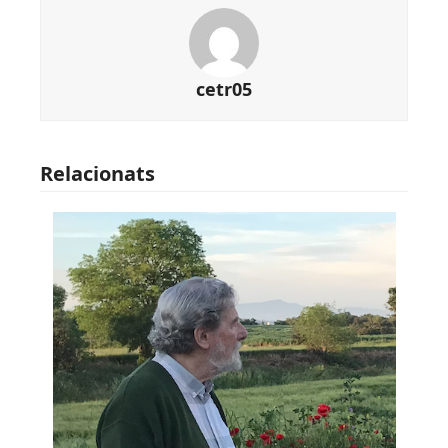
cetr05
Relacionats