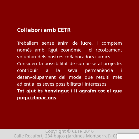
Col·labori amb CETR
Treballem sense ànim de lucre, i comptem
només amb l'ajut econòmic i el recolzament
voluntari dels nostres col·laboradors i amics.
Consideri la possibilitat de sumar-se al projecte,
contribuir a la seva permanència i
desenvolupament del mode que resulti més
adient a les seves possibilitats i interessos.
Tot ajut és benvingut i li agraïm tot el que
pugui donar-nos
Copyright © CETR 2016
Calle Rocafort, 234 bajos (Jardines Montserrat), 08029