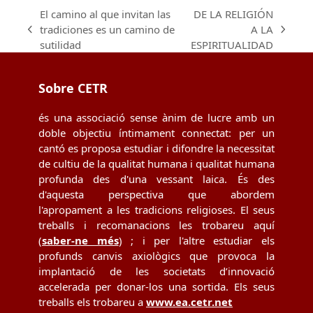
El camino al que invitan las
DE LA RELIGIÓN
tradiciones es un camino de
A LA
previous
next
sutilidad
ESPIRITUALIDAD
post:
post:
Sobre CETR
és una associació sense ànim de lucre amb un
doble objectiu íntimament connectat: per un
cantó es proposa estudiar i difondre la necessitat
de cultiu de la qualitat humana i qualitat humana
profunda des d'una vessant laica. És des
d'aquesta perspectiva que abordem
l'apropament a les tradicions religioses. El seus
treballs i recomanacions les trobareu aquí
(
saber-ne més
) ; i per l'altre estudiar els
profunds canvis axiològics que provoca la
implantació de les societats d’innovació
accelerada per donar-los una sortida. Els seus
treballs els trobareu a
www.ea.cetr.net