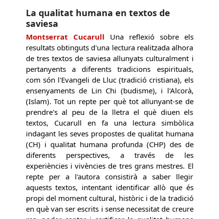
La qualitat humana en textos de
saviesa
Montserrat Cucarull
Una reflexió sobre els
resultats obtinguts d'una lectura realitzada alhora
de tres textos de saviesa allunyats culturalment i
pertanyents a diferents tradicions espirituals,
com són l'Evangeli de Lluc (tradició cristiana), els
ensenyaments de Lin Chi (budisme), i l'Alcorà,
(Islam). Tot un repte per què tot allunyant-se de
prendre's al peu de la lletra el què diuen els
textos, Cucarull en fa una lectura simbòlica
indagant les seves propostes de qualitat humana
(CH) i qualitat humana profunda (CHP) des de
diferents perspectives, a través de les
experiències i vivències de tres grans mestres. El
repte per a l'autora consistirà a saber llegir
aquests textos, intentant identificar allò que és
propi del moment cultural, històric i de la tradició
en què van ser escrits i sense necessitat de creure