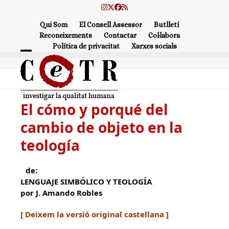
Skip
Instagram
Twitter
Facebook
RSS
to
Qui Som
El Consell Assessor
Butlletí
content
Reconeixements
Contactar
Col·labora
Política de privacitat
Xarxes socials
Open
Close
mobile
mobile
menu
menu
El cómo y porqué del
cambio de objeto en la
teología
de:
LENGUAJE SIMBÓLICO Y TEOLOGÍA
por J. Amando Robles
[ Deixem la versió original castellana ]