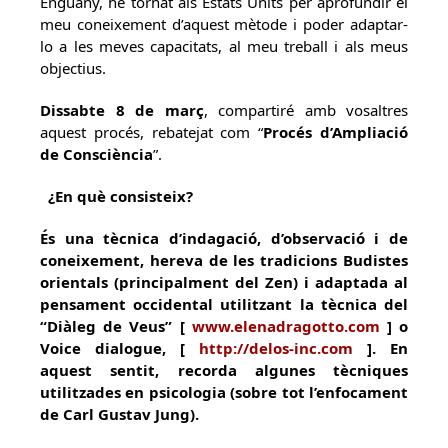
Enguany, he tornat als Estats Units per aprofundir el
meu coneixement d’aquest mètode i poder adaptar-
lo a les meves capacitats, al meu treball i als meus
objectius.
Dissabte 8 de març
, compartiré amb vosaltres
aquest procés, rebatejat com “
Procés d’Ampliació
de Consciència
”.
¿En què consisteix?
És una tècnica d’indagació, d’observació i de
coneixement, hereva de les tradicions Budistes
orientals (principalment del Zen) i adaptada al
pensament occidental utilitzant la tècnica del
“
Diàleg de Veus
” [
www.elenadragotto.com
] o
Voice dialogue
, [
http://delos-inc.com
]. En
aquest sentit, recorda algunes tècniques
utilitzades en psicologia (sobre tot l’enfocament
de Carl Gustav Jung).