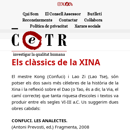
Skip
Instagram
Twitter
Facebook
RSS
to
Qui Som
El Consell Assessor
Butlletí
content
Reconeixements
Contactar
Col·labora
Política de privacitat
Xarxes socials
Open
Close
mobile
mobile
menu
menu
Els clàssics de la XINA
El mestre Kong (Confuci) i Lao Zi (Lao Tse), són
potser els dos savis més cèlebres de la història de la
Xina i la reflexió sobre el Dao (o Tao, és a dir, la Via, el
camí correcte) que tanta riquesa d’escoles i textos va
produir entre els segles VI-III a.C. Us suggerim dues
obres cabdals:
CONFUCI. LES ANALECTES.
(Antoni Prevosti, ed.) Fragmenta, 2008