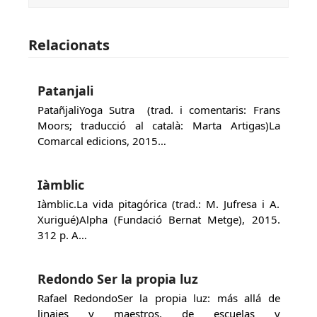
Relacionats
Patanjali
PatañjaliYoga Sutra (trad. i comentaris: Frans
Moors; traducció al català: Marta Artigas)La
Comarcal edicions, 2015…
Iàmblic
Iàmblic.La vida pitagórica (trad.: M. Jufresa i A.
Xurigué)Alpha (Fundació Bernat Metge), 2015.
312 p. A…
Redondo Ser la propia luz
Rafael RedondoSer la propia luz: más allá de
linajes y maestros, de escuelas y