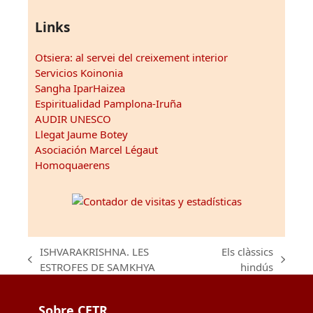
Links
Otsiera: al servei del creixement interior
Servicios Koinonia
Sangha IparHaizea
Espiritualidad Pamplona-Iruña
AUDIR UNESCO
Llegat Jaume Botey
Asociación Marcel Légaut
Homoquaerens
ISHVARAKRISHNA. LES
Els clàssics
previous
next
ESTROFES DE SAMKHYA
hindús
post:
post:
Sobre CETR