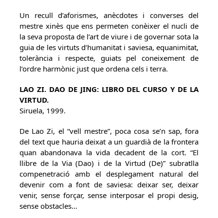
Un recull d’aforismes, anècdotes i converses del
mestre xinès que ens permeten conèixer el nucli de
la seva proposta de l’art de viure i de governar sota la
guia de les virtuts d’humanitat i saviesa, equanimitat,
tolerància i respecte, guiats pel coneixement de
l’ordre harmònic just que ordena cels i terra.
LAO ZI. DAO DE JING: LIBRO DEL CURSO Y DE LA
VIRTUD.
Siruela, 1999.
De Lao Zi, el “vell mestre”, poca cosa se’n sap, fora
del text que hauria deixat a un guardià de la frontera
quan abandonava la vida decadent de la cort. “El
llibre de la Via (Dao) i de la Virtud (De)” subratlla
compenetració amb el desplegament natural del
devenir com a font de saviesa: deixar ser, deixar
venir, sense forçar, sense interposar el propi desig,
sense obstacles…