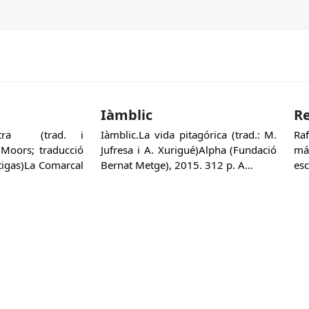
Iàmblic
Re
Sutra (trad. i
Iàmblic.La vida pitagórica (trad.: M.
Ra
 Moors; traducció
Jufresa i A. Xurigué)Alpha (Fundació
má
rtigas)La Comarcal
Bernat Metge), 2015. 312 p. A…
esc