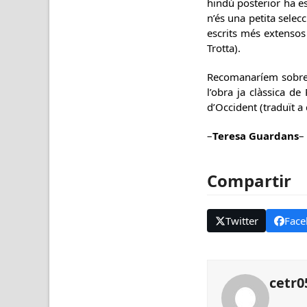
hindú posterior ha es
n’és una petita selec
escrits més extensos
Trotta).
Recomanaríem sobre a
l’obra ja clàssica d
d’Occident (traduït a 
–
Teresa Guardans
–
Compartir
Twitter
Face
cetr0