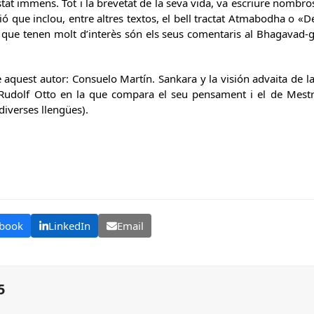
tat immens. Tot i la brevetat de la seva vida, va escriure nombr
ció que inclou, entre altres textos, el bell tractat Atmabodha o «
 que tenen molt d’interès són els seus comentaris al Bhagavad-gî
quest autor: Consuelo Martín. Sankara y la visión advaita de la 
e Rudolf Otto en la que compara el seu pensament i el de Mestre
diverses llengües).
book
LinkedIn
Email
5