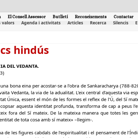
m
El Consell Assessor
Butlletí
Reconeixements
Contactar
 valors
Agenda i activitats
Articles
Recerca
Silencis
E
ics hindús
IA DEL VEDANTA.
3)
s una bona eina per acostar-se a l’obra de Sankaracharya (788-82
ta Vedanta, la via de la adualitat. L’eix central d’aquesta via esp
tat Única, essent el món de les formes el reflex de l’Ú, del Sí matei
a, copsar aquesta identitat profunda, transforma de cap a peus l’
isteix fora del Sí mateix. De la mateixa manera que totes les ge
ntitat de tota cosa amb sí mateix» –llegim-.
 de les figures cabdals de l’espiritualitat i el pensament de l’Índi