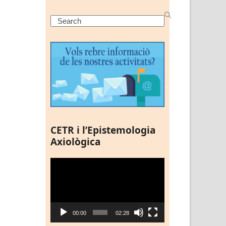
Search
CETR i l’Epistemologia
Axiològica
Reproductor
de
vídeo
00:00
02:28