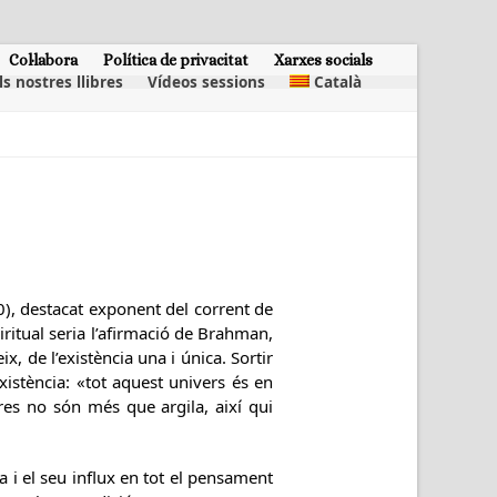
Col·labora
Política de privacitat
Xarxes socials
ls nostres llibres
Vídeos sessions
Català
0), destacat exponent del corrent de
iritual seria l’afirmació de Brahman,
x, de l’existència una i única. Sortir
existència: «tot aquest univers és en
rres no són més que argila, així qui
a i el seu influx en tot el pensament