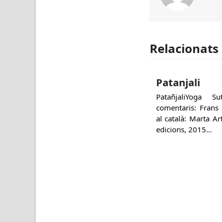
Relacionats
Patanjali
PatañjaliYoga 
comentaris: Frans
al català: Marta A
edicions, 2015…