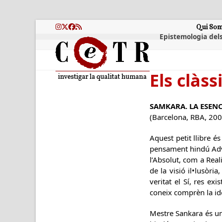
Skip
to
content
Qui So
Instagram
Twitter
Facebook
RSS
Epistemologia dels
Els clàss
SAMKARA. LA ESENC
(Barcelona, RBA, 200
Aquest petit llibre é
pensament hindú Advai
l’Absolut, com a Reali
de la visió il•lusòri
veritat el Sí, res ex
coneix comprèn la ide
Mestre Sankara és una