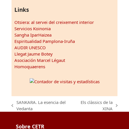
Links
Otsiera: al servei del creixement interior
Servicios Koinonia
Sangha IparHaizea
Espiritualidad Pamplona-Iruña
AUDIR UNESCO
Llegat Jaume Botey
Asociación Marcel Légaut
Homoquaerens
SANKARA. La esencia del
Els clàssics de la
previous
next
Vedanta
XINA
post:
post:
Sobre CETR