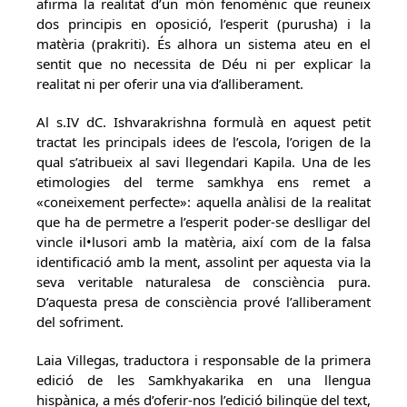
afirma la realitat d’un món fenomènic que reuneix
dos principis en oposició, l’esperit (purusha) i la
matèria (prakriti). És alhora un sistema ateu en el
sentit que no necessita de Déu ni per explicar la
realitat ni per oferir una via d’alliberament.
Al s.IV dC. Ishvarakrishna formulà en aquest petit
tractat les principals idees de l’escola, l’origen de la
qual s’atribueix al savi llegendari Kapila. Una de les
etimologies del terme samkhya ens remet a
«coneixement perfecte»: aquella anàlisi de la realitat
que ha de permetre a l’esperit poder-se deslligar del
vincle il•lusori amb la matèria, així com de la falsa
identificació amb la ment, assolint per aquesta via la
seva veritable naturalesa de consciència pura.
D’aquesta presa de consciència prové l’alliberament
del sofriment.
Laia Villegas, traductora i responsable de la primera
edició de les Samkhyakarika en una llengua
hispànica, a més d’oferir-nos l’edició bilingüe del text,