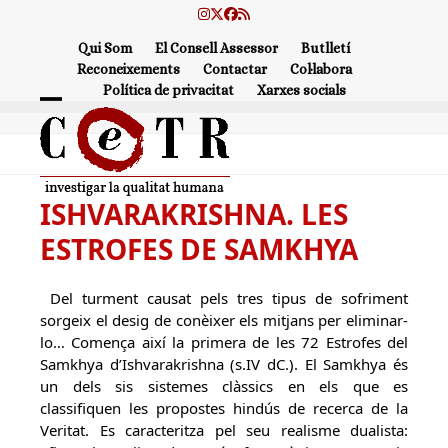
Skip
Instagram
Twitter
Facebook
RSS
to
Qui Som
El Consell Assessor
Butlletí
content
Reconeixements
Contactar
Col·labora
Política de privacitat
Xarxes socials
Open
Close
mobile
mobile
menu
menu
ISHVARAKRISHNA. LES
ESTROFES DE SAMKHYA
Del turment causat pels tres tipus de sofriment
sorgeix el desig de conèixer els mitjans per eliminar-
lo… Comença així la primera de les 72 Estrofes del
Samkhya d’Ishvarakrishna (s.IV dC.). El Samkhya és
un dels sis sistemes clàssics en els que es
classifiquen les propostes hindús de recerca de la
Veritat. Es caracteritza pel seu realisme dualista: