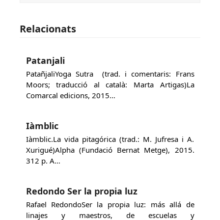
Relacionats
Patanjali
PatañjaliYoga Sutra (trad. i comentaris: Frans
Moors; traducció al català: Marta Artigas)La
Comarcal edicions, 2015…
Iàmblic
Iàmblic.La vida pitagórica (trad.: M. Jufresa i A.
Xurigué)Alpha (Fundació Bernat Metge), 2015.
312 p. A…
Redondo Ser la propia luz
Rafael RedondoSer la propia luz: más allá de
linajes y maestros, de escuelas y