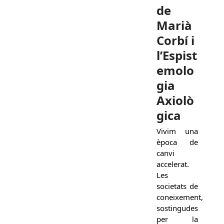
de
Marià
Corbí i
l’Espist
emolo
gia
Axiolò
gica
Vivim una
època de
canvi
accelerat.
Les
societats de
coneixement,
sostingudes
per la