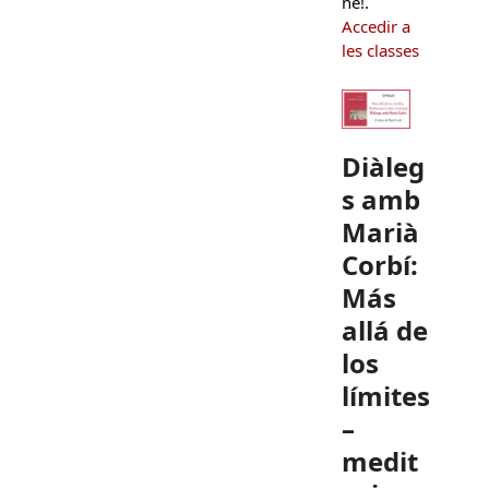
ne!.
Accedir a
les classes
Diàleg
s amb
Marià
Corbí:
Más
allá de
los
límites
–
medit