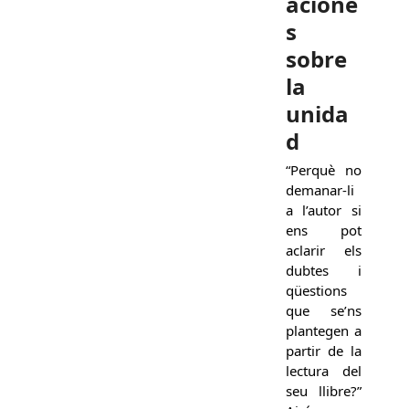
acione
s
sobre
la
unida
d
“Perquè no
demanar-li
a l’autor si
ens pot
aclarir els
dubtes i
qüestions
que se’ns
plantegen a
partir de la
lectura del
seu llibre?”