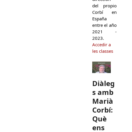
del propio
Corbí en
España
entre el año
2021 -
2023.
Accedir a
les classes
Diàleg
s amb
Marià
Corbí:
Què
ens