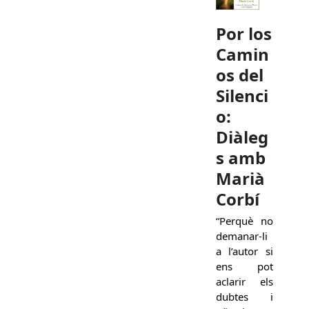
Por los
Camin
os del
Silenci
o:
Diàleg
s amb
Marià
Corbí
“Perquè no
demanar-li
a l’autor si
ens pot
aclarir els
dubtes i