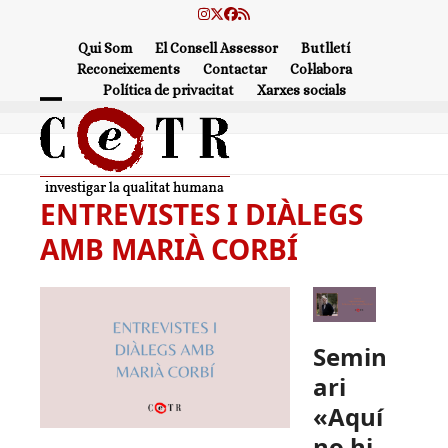
Skip
Instagram
Twitter
Facebook
RSS
to
Qui Som
El Consell Assessor
Butlletí
content
Reconeixements
Contactar
Col·labora
Política de privacitat
Xarxes socials
Open
Close
mobile
mobile
menu
menu
ENTREVISTES I DIÀLEGS
AMB MARIÀ CORBÍ
Semin
ari
«Aquí
no hi