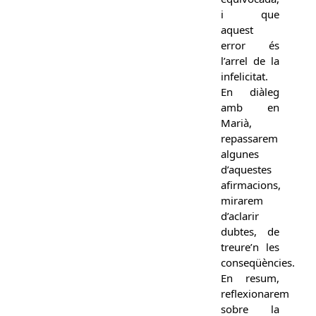
i que
aquest
error és
l’arrel de la
infelicitat.
En diàleg
amb en
Marià,
repassarem
algunes
d’aquestes
afirmacions,
mirarem
d’aclarir
dubtes, de
treure’n les
conseqüències.
En resum,
reflexionarem
sobre la