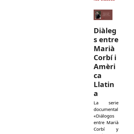
Diàleg
s entre
Marià
Corbí i
Amèri
ca
Llatin
a
La serie
documental
«Diálogos
entre Marià
Corbí y