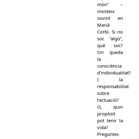
món” –
insisteix
sovint en
Marià
Corbí. Si no
soc “algú”,
què soc?
On queda
la
consciència
d’individualitat?
I la
responsabilitat
sobre
l’actuació?
O, quin
propòsit
pot tenir la
vida?
Preguntes