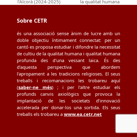
previous
next
l’Alcorà (2024-2025)
la qualitat humana
post:
post:
Sobre CETR
és una associació sense ànim de lucre amb un
doble objectiu íntimament connectat: per un
cantó es proposa estudiar i difondre la necessitat
de cultiu de la qualitat humana i qualitat humana
profunda des d'una vessant laica. És des
d'aquesta perspectiva que abordem
l'apropament a les tradicions religioses. El seus
treballs i recomanacions les trobareu aquí
(
saber-ne més
) ; i per l'altre estudiar els
profunds canvis axiològics que provoca la
implantació de les societats d’innovació
accelerada per donar-los una sortida. Els seus
treballs els trobareu a
www.ea.cetr.net