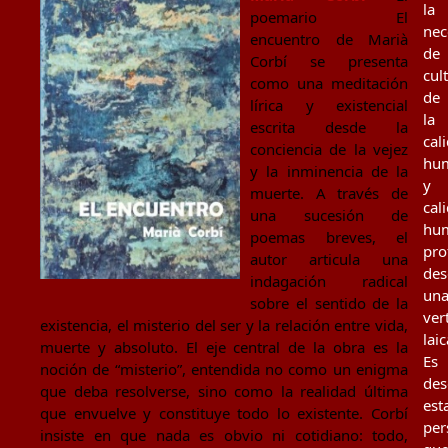
la
poemario El
nec
encuentro de Marià
de
Corbí se presenta
cul
como una meditación
de
lírica y existencial
la
escrita desde la
cal
conciencia de la vejez
hu
y la inminencia de la
y
muerte. A través de
cal
una sucesión de
hu
poemas breves, el
pro
autor articula una
des
indagación radical
un
sobre el sentido de la
ver
existencia, el misterio del ser y la relación entre vida,
laic
muerte y absoluto. El eje central de la obra es la
Es
noción de “misterio”, entendida no como un enigma
des
que deba resolverse, sino como la realidad última
est
que envuelve y constituye todo lo existente. Corbí
per
insiste en que nada es obvio ni cotidiano: todo,