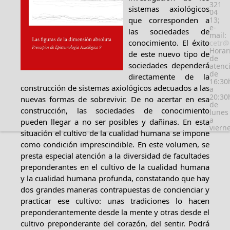
321
sistemas axiológicos
04
que corresponden a
13;
e-
las sociedades de
mail:
conocimiento. El éxito
cetr@
Horar
de este nuevo tipo de
de
sociedades dependerá
atenc
de
directamente de la
16:30
construcción de sistemas axiológicos adecuados a las
a
20:30
nuevas formas de sobrevivir. De no acertar en esa
de
construcción, las sociedades de conocimiento
lunes
a
pueden llegar a no ser posibles y dañinas. En esta
viern
situación el cultivo de la cualidad humana se impone
como condición imprescindible. En este volumen, se
presta especial atención a la diversidad de facultades
preponderantes en el cultivo de la cualidad humana
y la cualidad humana profunda, constatando que hay
dos grandes maneras contrapuestas de concienciar y
practicar ese cultivo: unas tradiciones lo hacen
preponderantemente desde la mente y otras desde el
cultivo preponderante del corazón, del sentir. Podrá