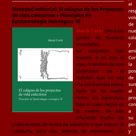
el
Novedad editorial: El colapso de los Proyectos
res
de vida colectivos – Principios de
vol
Epistemología Axiológica 10
de
Marià Corbí
PPara las
nue
gentes de nuestras
col
sociedades,
y
las religiones han
ami
muerto, y no hay ni
Con
idea, ni atisbos de otra
la
dimensión de la
pos
realidad que no sea
de
esa cotidianidad plana.
su
Todo se ha vuelto
al
romo, sin esperanza,
pro
bajo el vuelo negro de
con
la muerte. Se han
a
difundido mucho las
su
publicaciones de textos de sabiduría o que buscan la
per
sabiduría, pero eso, además de minoritario, no
y