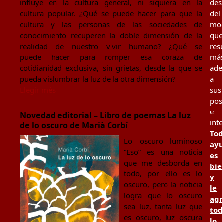
influye en la cultura general, ni siquiera en la
des
cultura popular. ¿Qué se puede hacer para que la
del
cultura y las personas de las sociedades de
mo
conocimiento recuperen la doble dimensión de la
qu
realidad de nuestro vivir humano? ¿Qué se
res
puede hacer para romper esa coraza de
má
cotidianidad exclusiva, sin grietas, desde la que se
ad
pueda vislumbrar la luz de la otra dimensión?
a
Llegir més
sus
pos
e
Novedad editorial – Libro de poemas La luz
int
de lo oscuro de Marià Corbí
To
Lo oscuro luminoso
ay
“Eso” es una noticia
es
que me desborda en
bi
todo, por ello es lo
y
oscuro, pero la noticia
le
logra que lo oscuro
ag
sea luz, tanta luz que
to
es oscuro, luz oscura
lo