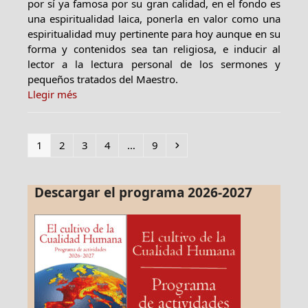
por sí ya famosa por su gran calidad, en el fondo es
una espiritualidad laica, ponerla en valor como una
espiritualidad muy pertinente para hoy aunque en su
forma y contenidos sea tan religiosa, e inducir al
lector a la lectura personal de los sermones y
pequeños tratados del Maestro.
Llegir més
Page
Page
Page
Page
Page
Siguiente
1
2
3
4
…
9
Descargar el programa 2026-2027