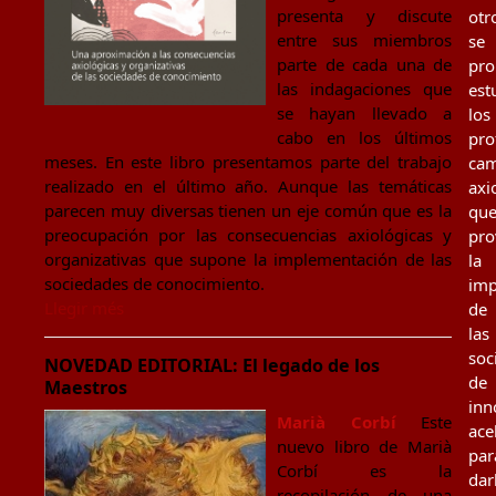
presenta y discute
otr
entre sus miembros
se
parte de cada una de
pr
las indagaciones que
est
se hayan llevado a
los
cabo en los últimos
pro
meses. En este libro presentamos parte del trabajo
cam
realizado en el último año. Aunque las temáticas
axi
parecen muy diversas tienen un eje común que es la
qu
preocupación por las consecuencias axiológicas y
pro
organizativas que supone la implementación de las
la
sociedades de conocimiento.
imp
Llegir més
de
las
soc
NOVEDAD EDITORIAL: El legado de los
de
Maestros
inn
Marià Corbí
Este
ace
nuevo libro de Marià
par
Corbí es la
dar
recopilación de una