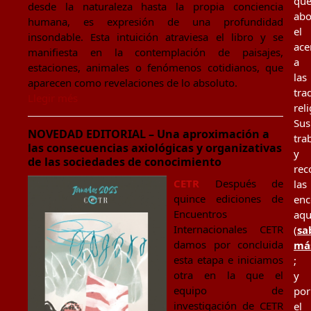
qu
desde la naturaleza hasta la propia conciencia
ab
humana, es expresión de una profundidad
el
insondable. Esta intuición atraviesa el libro y se
ace
manifiesta en la contemplación de paisajes,
a
estaciones, animales o fenómenos cotidianos, que
las
aparecen como revelaciones de lo absoluto.
tra
Llegir més
rel
Sus
NOVEDAD EDITORIAL – Una aproximación a
tra
las consecuencias axiológicas y organizativas
y
de las sociedades de conocimiento
rec
CETR
Después de
las
quince ediciones de
enc
Encuentros
aqu
Internacionales CETR
(
sa
damos por concluida
má
esta etapa e iniciamos
;
otra en la que el
y
equipo de
por
investigación de CETR
el