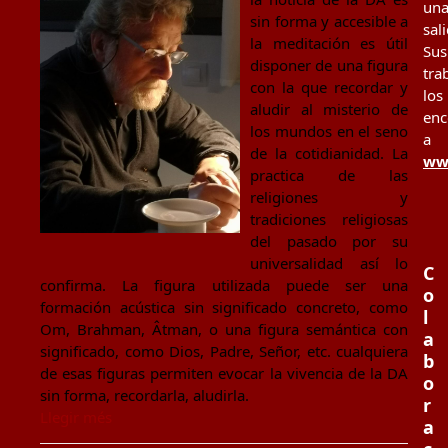
un
sin forma y accesible a
sal
la meditación es útil
Sus
disponer de una figura
tra
con la que recordar y
los
aludir al misterio de
enc
los mundos en el seno
a
de la cotidianidad. La
www
practica de las
religiones y
tradiciones religiosas
del pasado por su
universalidad así lo
C
confirma. La figura utilizada puede ser una
o
formación acústica sin significado concreto, como
l
Om, Brahman, Âtman, o una figura semántica con
a
significado, como Dios, Padre, Señor, etc. cualquiera
b
de esas figuras permiten evocar la vivencia de la DA
o
sin forma, recordarla, aludirla.
r
Llegir més
a