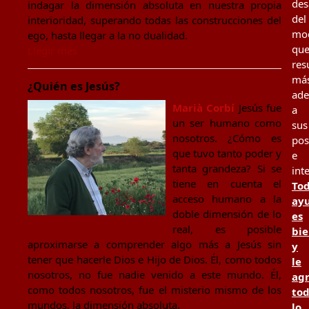
des
indagar la dimensión absoluta en nuestra propia
del
interioridad, superando todas las construcciones del
mo
ego, hasta llegar a la no dualidad.
qu
Llegir més
res
má
¿Quién es Jesús?
ad
Marià Corbí
Jesús fue
a
un ser humano como
sus
nosotros. ¿Cómo es
pos
que tuvo tanto poder y
e
tanta grandeza? Si se
int
tiene en cuenta el
To
acceso humano a la
ay
doble dimensión de lo
es
real, es posible
bi
aproximarse a comprender algo más a Jesús sin
y
tener que hacerle Dios e Hijo de Dios. Él, como todos
le
nosotros, no fue nadie venido a este mundo. Él,
ag
como todos nosotros, fue el misterio mismo de los
to
mundos, la dimensión absoluta.
lo