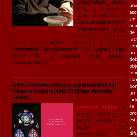
Epistemología Mítica
un
(EM), y construida
aso
sobre el individuo, a
sin
una Cualidad Humana
án
Profunda (CHP) libre y
de
creativa que tiene que
luc
excluir toda creencia y sumisión, y que es
con
interpretada simbólicamente sin Epistemología
un
Mítica (EM), y realizada desde equipos
dob
interdependientes.
obj
Llegir més
ínt
con
Libro – Introducción a la espiritualidad del
por
Maestro Eckhart (1260-1328) por Amando
un
Robles
lad
se
J.Amando Robles
Ya
pr
va para siete años que
est
escribí Hombre y
y
mujer de
dif
conocimiento, un