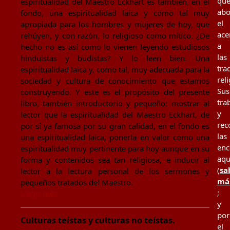
qu
espiritualidad del Maestro Eckhart es también, en el
ab
fondo, una espiritualidad laica y como tal muy
el
apropiada para los hombres y mujeres de hoy, que
ace
rehúyen, y con razón, lo religioso como mítico. ¿De
a
hecho no es así como lo vienen leyendo estudiosos
las
hinduistas y budistas? Y lo leen bien. Una
tra
espiritualidad laica y, como tal, muy adecuada para la
rel
sociedad y cultura de conocimiento que estamos
Sus
construyendo. Y este es el propósito del presente
tra
libro, también introductorio y pequeño: mostrar al
y
lector que la espiritualidad del Maestro Eckhart, de
rec
por sí ya famosa por su gran calidad, en el fondo es
las
una espiritualidad laica, ponerla en valor como una
enc
espiritualidad muy pertinente para hoy aunque en su
aqu
forma y contenidos sea tan religiosa, e inducir al
(
sa
lector a la lectura personal de los sermones y
má
pequeños tratados del Maestro.
;
Llegir més
y
por
Culturas teístas y culturas no teístas.
el