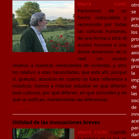
Marià Corbí
otr
Partiremos de un
se
hecho indiscutible y
pr
reconocido por todas
est
las culturas humanas,
los
de una forma u otra: el
pro
acceso humano a una
cam
doble dimensión de lo
axi
real: Un acceso
qu
relativo a nuestras necesidades de vivientes, y otro
pro
no relativo a esas necesidades, que está ahí, porque
la
sí, gratuito, absoluto en cuanto no hace referencia a
imp
nosotros. Vamos a intentar estudiar en que difieren
de
esas culturas, por qué difieren, en que coinciden y en
las
qué se unifican, manteniendo las diferencias.
soc
Llegir més
de
inn
ace
Utilidad de las invocaciones breves
par
Marià Corbí
Cuando
dar
la noticia de la DA es