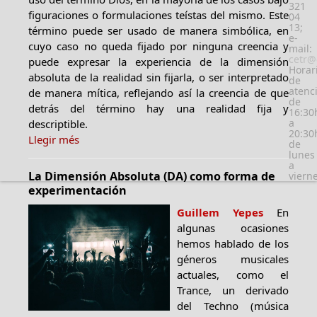
321
figuraciones o formulaciones teístas del mismo. Este
04
13;
término puede ser usado de manera simbólica, en
e-
cuyo caso no queda fijado por ninguna creencia y
mail:
cetr@
puede expresar la experiencia de la dimensión
Horar
absoluta de la realidad sin fijarla, o ser interpretado
de
atenc
de manera mítica, reflejando así la creencia de que
de
detrás del término hay una realidad fija y
16:30
a
descriptible.
20:30
Llegir més
de
lunes
a
La Dimensión Absoluta (DA) como forma de
viern
experimentación
Guillem Yepes
En
algunas ocasiones
hemos hablado de los
géneros musicales
actuales, como el
Trance, un derivado
del Techno (música