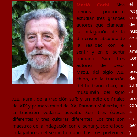
el
Marià Corbí
Nos
res
hemos propuesto
vol
estudiar tres grandes
de
autores que plantean
nue
la indagación de la
col
dimensión absoluta de
y
la realidad con el
ami
sentir y en el sentir
Con
humano. Son tres
la
autores de peso:
pos
Mazu, del siglo VIII,
de
chino, de la tradición
su
del budismo chan; un
al
musulmán del siglo
pro
XIII, Rumi, de la tradición sufí; y un indio de finales
con
del XIX y primera mitad del XX, Ramana Maharshi, de
a
la tradición vedanta advaita. Son tres épocas
su
diferentes y tres culturas diferentes. Los tres son
per
maestros de la indagación con el sentir y, sobre todo,
y
indagadores del sentir humano. Los tres pretenden