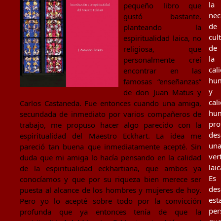
la
pequeño libro que
nec
gustó bastante,
de
planteando la
cul
espiritualidad laica, no
de
religiosa, que
la
personalmente creí
cal
encontrar en las
hu
famosas “enseñanzas”
y
de don Juan Matus y
cal
Carlos Castaneda. Fue entonces cuando una amiga,
hu
secundada de inmediato por varios compañeros de
pro
trabajo, me propuso hacer algo parecido con la
des
espiritualidad del Maestro Eckhart. La idea me
un
pareció tan buena que inmediatamente acepté. Sin
ver
duda que mi amiga lo hacía pensando en la calidad
laic
de la espiritualidad eckhartiana, que ambos ya
Es
conocíamos y que por su riqueza bien merece ser
des
puesta al alcance de los hombres y mujeres de hoy.
est
Pero yo lo acepté sobre todo por la convicción
per
profunda que ya entonces tenía de que la