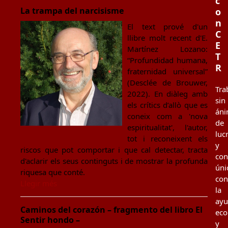
c
La trampa del narcisisme
o
n
El text prové d'un
C
llibre molt recent d'E.
E
Martínez Lozano:
T
“Profundidad humana,
R
fraternidad universal”
(Desclée de Brouwer,
Tra
2022). En diàleg amb
sin
els crítics d’allò que es
án
coneix com a 'nova
de
espiritualitat', l'autor,
luc
tot i reconeixent els
y
riscos que pot comportar i que cal detectar, tracta
co
d'aclarir els seus continguts i de mostrar la profunda
úni
riquesa que conté.
con
Llegir més
la
ay
Caminos del corazón – fragmento del libro El
eco
Sentir hondo –
y