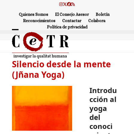
Skip
Instagram
Twitter
Facebook
RSS
to
Quienes Somos
El Consejo Asesor
Boletín
content
Reconocimientos
Contactar
Colabora
Política de privacidad
Open
Close
mobile
mobile
menu
menu
Silencio desde la mente
(Jñana Yoga)
Introdu
cción al
yoga
del
conoci