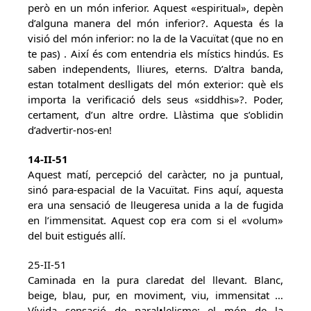
però en un món inferior. Aquest «espiritual», depèn
d’alguna manera del món inferior?. Aquesta és la
visió del món inferior: no la de la Vacuïtat (que no en
te pas) . Així és com entendria els místics hindús. Es
saben independents, lliures, eterns. D’altra banda,
estan totalment deslligats del món exterior: què els
importa la verificació dels seus «siddhis»?. Poder,
certament, d’un altre ordre. Llàstima que s’oblidin
d’advertir-nos-en!
14-II-51
Aquest matí, percepció del caràcter, no ja puntual,
sinó para-espacial de la Vacuïtat. Fins aquí, aquesta
era una sensació de lleugeresa unida a la de fugida
en l’immensitat. Aquest cop era com si el «volum»
del buit estigués allí.
25-II-51
Caminada en la pura claredat del llevant. Blanc,
beige, blau, pur, en moviment, viu, immensitat …
Vívida sensació de paral•lelisme: el món de la