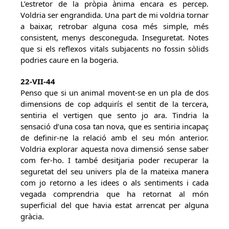
L’estretor de la pròpia ànima encara es percep.
Voldria ser engrandida. Una part de mi voldria tornar
a baixar, retrobar alguna cosa més simple, més
consistent, menys desconeguda. Inseguretat. Notes
que si els reflexos vitals subjacents no fossin sòlids
podries caure en la bogeria.
22-VII-44
Penso que si un animal movent-se en un pla de dos
dimensions de cop adquirís el sentit de la tercera,
sentiria el vertigen que sento jo ara. Tindria la
sensació d’una cosa tan nova, que es sentiria incapaç
de definir-ne la relació amb el seu món anterior.
Voldria explorar aquesta nova dimensió sense saber
com fer-ho. I també desitjaria poder recuperar la
seguretat del seu univers pla de la mateixa manera
com jo retorno a les idees o als sentiments i cada
vegada comprendria que ha retornat al món
superficial del que havia estat arrencat per alguna
gràcia.