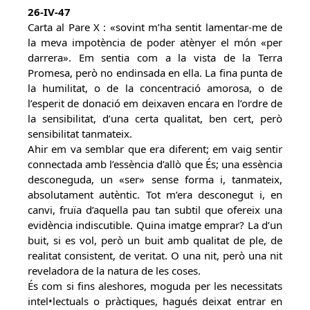
26-IV-47
Carta al Pare X : «sovint m’ha sentit lamentar-me de
la meva impotència de poder atènyer el món «per
darrera». Em sentia com a la vista de la Terra
Promesa, però no endinsada en ella. La fina punta de
la humilitat, o de la concentració amorosa, o de
l’esperit de donació em deixaven encara en l’ordre de
la sensibilitat, d’una certa qualitat, ben cert, però
sensibilitat tanmateix.
Ahir em va semblar que era diferent; em vaig sentir
connectada amb l’essència d’allò que És; una essència
desconeguda, un «ser» sense forma i, tanmateix,
absolutament autèntic. Tot m’era desconegut i, en
canvi, fruïa d’aquella pau tan subtil que ofereix una
evidència indiscutible. Quina imatge emprar? La d’un
buit, si es vol, però un buit amb qualitat de ple, de
realitat consistent, de veritat. O una nit, però una nit
reveladora de la natura de les coses.
És com si fins aleshores, moguda per les necessitats
intel•lectuals o pràctiques, hagués deixat entrar en