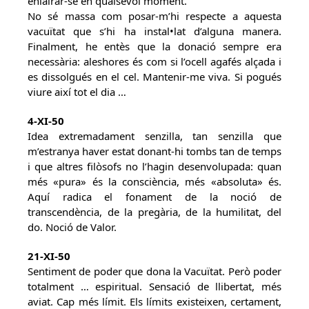
enlairar-se en qualsevol moment.
No sé massa com posar-m’hi respecte a aquesta
vacuïtat que s’hi ha instal•lat d’alguna manera.
Finalment, he entès que la donació sempre era
necessària: aleshores és com si l’ocell agafés alçada i
es dissolgués en el cel. Mantenir-me viva. Si pogués
viure així tot el dia …
4-XI-50
Idea extremadament senzilla, tan senzilla que
m’estranya haver estat donant-hi tombs tan de temps
i que altres filòsofs no l’hagin desenvolupada: quan
més «pura» és la consciència, més «absoluta» és.
Aquí radica el fonament de la noció de
transcendència, de la pregària, de la humilitat, del
do. Noció de Valor.
21-XI-50
Sentiment de poder que dona la Vacuïtat. Però poder
totalment … espiritual. Sensació de llibertat, més
aviat. Cap més límit. Els límits existeixen, certament,