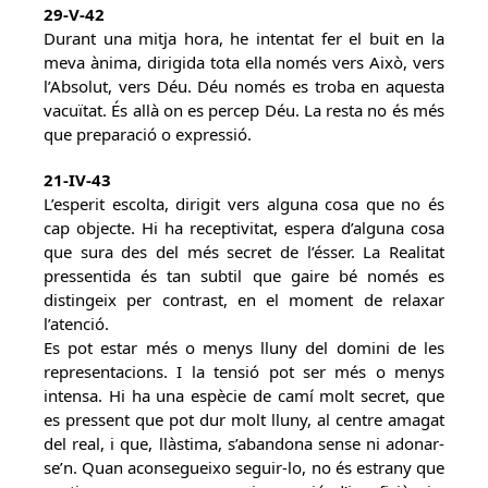
29-V-42
Durant una mitja hora, he intentat fer el buit en la
meva ànima, dirigida tota ella només vers Això, vers
l’Absolut, vers Déu. Déu només es troba en aquesta
vacuïtat. És allà on es percep Déu. La resta no és més
que preparació o expressió.
21-IV-43
L’esperit escolta, dirigit vers alguna cosa que no és
cap objecte. Hi ha receptivitat, espera d’alguna cosa
que sura des del més secret de l’ésser. La Realitat
pressentida és tan subtil que gaire bé només es
distingeix per contrast, en el moment de relaxar
l’atenció.
Es pot estar més o menys lluny del domini de les
representacions. I la tensió pot ser més o menys
intensa. Hi ha una espècie de camí molt secret, que
es pressent que pot dur molt lluny, al centre amagat
del real, i que, llàstima, s’abandona sense ni adonar-
se’n. Quan aconsegueixo seguir-lo, no és estrany que