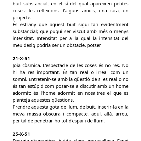
buit substancial, en el sí del qual apareixen petites
coses: les reflexions d’alguns amics, una cara, un
projecte.
És estrany que aquest buit sigui tan evidentment
substancial; que pugui ser viscut amb més o menys
intensitat. Intensitat per a la qual la intensitat del
meu desig podria ser un obstacle, potser.
21-X-51
Joia còsmica. L’espectacle de les coses és no res. No
hi ha res important. És tan real o irreal com un
somni. Entretenir-se amb la qüestió de si es real o no
és tan estúpid com posar-se a discutir amb un home
adormit: és l’home adormit en nosaltres el que es
planteja aquestes qüestions.
Prendre aquesta gota de llum, de buit, inserir-la en la
meva massa obscura i compacte, aquí, allà, arreu,
per tal de penetrar-ho tot d’espai i de llum.
25-X-51
Energia diamantina: buida, clara, meravellosa. Espai