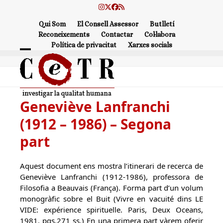
Skip
Instagram
Twitter
Facebook
RSS
to
Qui Som
El Consell Assessor
Butlletí
content
Reconeixements
Contactar
Col·labora
Política de privacitat
Xarxes socials
Open
Close
mobile
mobile
menu
menu
Geneviève Lanfranchi
(1912 – 1986) – Segona
part
Aquest document ens mostra l’itinerari de recerca de
Geneviève Lanfranchi (1912-1986), professora de
Filosofia a Beauvais (França). Forma part d’un volum
monogràfic sobre el Buit (Vivre en vacuité dins LE
VIDE: expérience spirituelle. Paris, Deux Oceans,
1981. pgs.271 ss.) En una primera part vàrem oferir