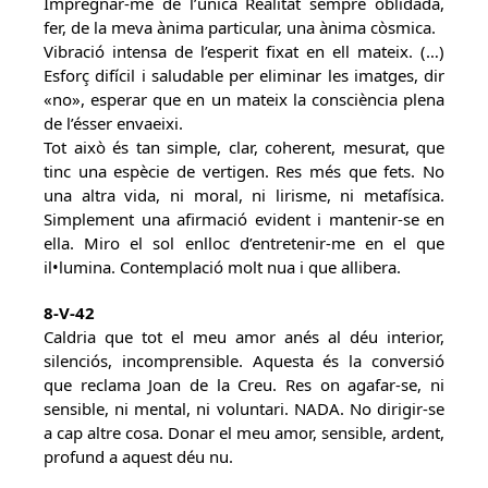
Impregnar-me de l’única Realitat sempre oblidada,
fer, de la meva ànima particular, una ànima còsmica.
Vibració intensa de l’esperit fixat en ell mateix. (…)
Esforç difícil i saludable per eliminar les imatges, dir
«no», esperar que en un mateix la consciència plena
de l’ésser envaeixi.
Tot això és tan simple, clar, coherent, mesurat, que
tinc una espècie de vertigen. Res més que fets. No
una altra vida, ni moral, ni lirisme, ni metafísica.
Simplement una afirmació evident i mantenir-se en
ella. Miro el sol enlloc d’entretenir-me en el que
il•lumina. Contemplació molt nua i que allibera.
8-V-42
Caldria que tot el meu amor anés al déu interior,
silenciós, incomprensible. Aquesta és la conversió
que reclama Joan de la Creu. Res on agafar-se, ni
sensible, ni mental, ni voluntari. NADA. No dirigir-se
a cap altre cosa. Donar el meu amor, sensible, ardent,
profund a aquest déu nu.