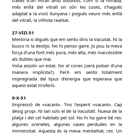
través d’un vitrall amb dibuixos. Com si la mirada,
més enllà del vitrall on són les coses, s’hagués
adaptat a la visió llunyana i pogués veure més enllà
del vitrall, la infinita realitat.
27-VIII-51
Mentiria si digués que em sento dins la Vacuïtat. Ni la
busco ni la desitjo. No hi penso gaire. Jo pou la meva
força d’una font més pura, més alta, més inaccessible
als dubtes que mai.
Volia assolir un estat. No el conec (serà potser d’una
manera implícita?). Però em sento totalment
impregnada del tipus d’energia que esperava que
aquest estat m’oferís.
9-X-51
Impressió de «vacant». Tinc l’esperit «vacant». Cap
desig propi. Ni tan sols el de la Vacuïtat!. Nuesa de la
platja i del cel habitats pel sol. No hi ha gaire bé res:
algunes orenetes, algunes cases perdudes en la
immensitat. Aquesta és la meva mentalitat, res. Un