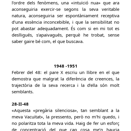
l’ordre dels fenòmens, una «intuïció nua» que ara
aconseguiria exercir-se segons la seva veritable
natura, aconseguiria ser espontàniament receptiva
d’una essència inconcebible, i que la sensibilitat no
pot abastar adequadament. És com si en mi tot es
deslligués, s’apaivagués, perquè he trobat, sense
saber gaire bé com, el que buscava.
1948 -1951
Febrer del 48: el pare X escriu un llibre en el que
demostra que malgrat la diferència de creences, la
trajectòria de la seva recerca i la d’ella són molt
semblants.
28-II-48
«Aquesta «pregària silenciosa», tan semblant a la
meva Vacuïtat», la pressento, però no m’hi quedo, i
no polaritza tota la meva vida. Haig de fer un esforç
de concentració del que cap cosa me’n hauria