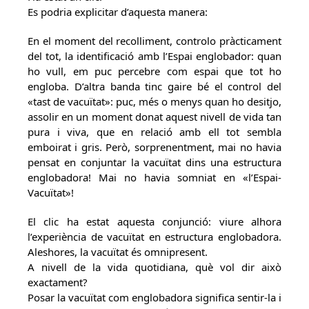
Es podria explicitar d’aquesta manera:
En el moment del recolliment, controlo pràcticament
del tot, la identificació amb l’Espai englobador: quan
ho vull, em puc percebre com espai que tot ho
engloba. D’altra banda tinc gaire bé el control del
«tast de vacuïtat»: puc, més o menys quan ho desitjo,
assolir en un moment donat aquest nivell de vida tan
pura i viva, que en relació amb ell tot sembla
emboirat i gris. Però, sorprenentment, mai no havia
pensat en conjuntar la vacuïtat dins una estructura
englobadora! Mai no havia somniat en «l’Espai-
Vacuïtat»!
El clic ha estat aquesta conjunció: viure alhora
l’experiència de vacuïtat en estructura englobadora.
Aleshores, la vacuïtat és omnipresent.
A nivell de la vida quotidiana, què vol dir això
exactament?
Posar la vacuïtat com englobadora significa sentir-la i