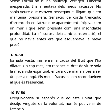
Sense Forma no hi ha naufragi. Vertigen. Llibertat
inesperada. Em lamentava dels meus fracassos. No
sabia veure que estaven rossegant el lligam que em
mantenia presonera. Sensació de corda trencada;
d’arrencada en l’atzur que aparentment s’alçava com
un mur i que se’m presenta com una insondable
profunditat. La «fissura», deia amb consternació; el
que no havia entès era que esquerdava la meva
presó.
3-IV-50
Jornada vasta, immensa, a causa del Buit que l’ha
dilatat. Un cop més, em reconec el dret de viure sola
la meva vida espiritual, encara que mai arribés a ser
útil per a ningú. Els meus fracassos em recondueixen
al que és l’essencial.
10-IV-50
M’equivocaria si esperés que aquesta unitat que
desitjo vingués de la voluntat; només pot venir de
l’atenció.