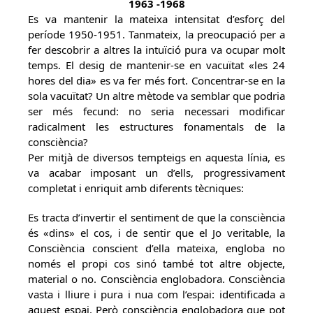
1963 -1968
Es va mantenir la mateixa intensitat d’esforç del
període 1950-1951. Tanmateix, la preocupació per a
fer descobrir a altres la intuïció pura va ocupar molt
temps. El desig de mantenir-se en vacuïtat «les 24
hores del dia» es va fer més fort. Concentrar-se en la
sola vacuïtat? Un altre mètode va semblar que podria
ser més fecund: no seria necessari modificar
radicalment les estructures fonamentals de la
consciència?
Per mitjà de diversos tempteigs en aquesta línia, es
va acabar imposant un d’ells, progressivament
completat i enriquit amb diferents tècniques:
Es tracta d’invertir el sentiment de que la consciència
és «dins» el cos, i de sentir que el Jo veritable, la
Consciència conscient d’ella mateixa, engloba no
només el propi cos sinó també tot altre objecte,
material o no. Consciència englobadora. Consciència
vasta i lliure i pura i nua com l’espai: identificada a
aquest espai. Però consciència englobadora que pot