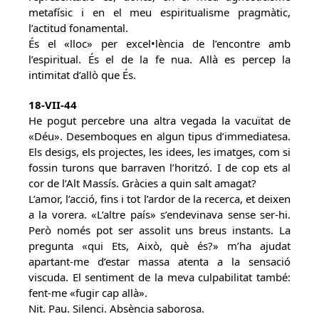
metafísic i en el meu espiritualisme pragmàtic,
l’actitud fonamental.
És el «lloc» per excel•lència de l’encontre amb
l’espiritual. És el de la fe nua. Allà es percep la
intimitat d’allò que És.
18-VII-44
He pogut percebre una altra vegada la vacuïtat de
«Déu». Desemboques en algun tipus d’immediatesa.
Els desigs, els projectes, les idees, les imatges, com si
fossin turons que barraven l’horitzó. I de cop ets al
cor de l’Alt Massís. Gràcies a quin salt amagat?
L’amor, l’acció, fins i tot l’ardor de la recerca, et deixen
a la vorera. «L’altre país» s’endevinava sense ser-hi.
Però només pot ser assolit uns breus instants. La
pregunta «qui Ets, Això, què és?» m’ha ajudat
apartant-me d’estar massa atenta a la sensació
viscuda. El sentiment de la meva culpabilitat també:
fent-me «fugir cap allà».
Nit. Pau. Silenci. Absència saborosa.