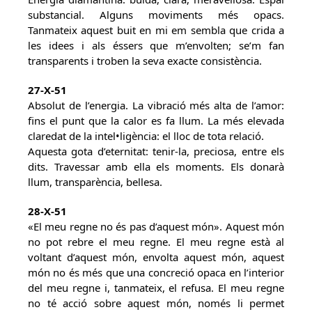
substancial. Alguns moviments més opacs.
Tanmateix aquest buit en mi em sembla que crida a
les idees i als éssers que m’envolten; se’m fan
transparents i troben la seva exacte consistència.
27-X-51
Absolut de l’energia. La vibració més alta de l’amor:
fins el punt que la calor es fa llum. La més elevada
claredat de la intel•ligència: el lloc de tota relació.
Aquesta gota d’eternitat: tenir-la, preciosa, entre els
dits. Travessar amb ella els moments. Els donarà
llum, transparència, bellesa.
28-X-51
«El meu regne no és pas d’aquest món». Aquest món
no pot rebre el meu regne. El meu regne està al
voltant d’aquest món, envolta aquest món, aquest
món no és més que una concreció opaca en l’interior
del meu regne i, tanmateix, el refusa. El meu regne
no té acció sobre aquest món, només li permet