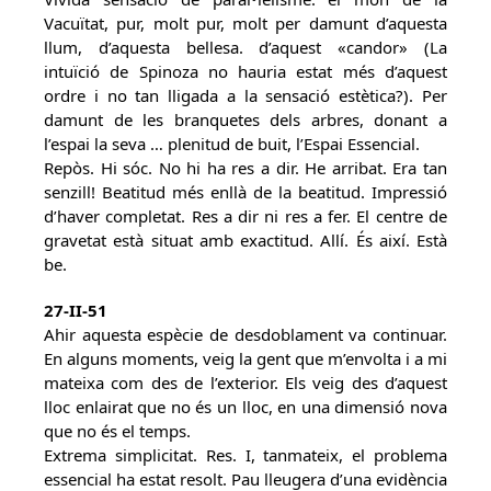
Vacuïtat, pur, molt pur, molt per damunt d’aquesta
llum, d’aquesta bellesa. d’aquest «candor» (La
intuïció de Spinoza no hauria estat més d’aquest
ordre i no tan lligada a la sensació estètica?). Per
damunt de les branquetes dels arbres, donant a
l’espai la seva … plenitud de buit, l’Espai Essencial.
Repòs. Hi sóc. No hi ha res a dir. He arribat. Era tan
senzill! Beatitud més enllà de la beatitud. Impressió
d’haver completat. Res a dir ni res a fer. El centre de
gravetat està situat amb exactitud. Allí. És així. Està
be.
27-II-51
Ahir aquesta espècie de desdoblament va continuar.
En alguns moments, veig la gent que m’envolta i a mi
mateixa com des de l’exterior. Els veig des d’aquest
lloc enlairat que no és un lloc, en una dimensió nova
que no és el temps.
Extrema simplicitat. Res. I, tanmateix, el problema
essencial ha estat resolt. Pau lleugera d’una evidència