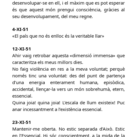
desenvolupar-se en ell, i el màxim que es pot esperar
és que aquest món prengui consciència, gràcies al
seu desenvolupament, del meu regne.
4-XI-51
«El país que no és enlloc és la veritable llar»
12-XI-51
Ahir vaig retrobar aquesta «dimensió immensa» que
caracteritza els meus millors dies.
No faig violència en res a la meva voluntat; perquè
només tinc una voluntat: des del punt de partença
d’una energia enterament humana, episòdica,
accidental, llençar-la vers un món sobrehumà, etern,
essencial.
Quina joia! quina joia! L’escala de llum existeix! Puc
anar incessantment a l’existència essencial.
23-XI-51
Mantenir-me oberta. No estic separada d’Això. Estic
en l’Essencial. Hi sóc conscientment, a la mida de la