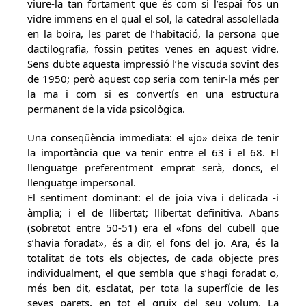
viure-la tan fortament que és com si l’espai fos un
vidre immens en el qual el sol, la catedral assolellada
en la boira, les paret de l’habitació, la persona que
dactilografia, fossin petites venes en aquest vidre.
Sens dubte aquesta impressió l’he viscuda sovint des
de 1950; però aquest cop seria com tenir-la més per
la ma i com si es convertís en una estructura
permanent de la vida psicològica.
Una conseqüència immediata: el «jo» deixa de tenir
la importància que va tenir entre el 63 i el 68. El
llenguatge preferentment emprat serà, doncs, el
llenguatge impersonal.
El sentiment dominant: el de joia viva i delicada -i
àmplia; i el de llibertat; llibertat definitiva. Abans
(sobretot entre 50-51) era el «fons del cubell que
s’havia foradat», és a dir, el fons del jo. Ara, és la
totalitat de tots els objectes, de cada objecte pres
individualment, el que sembla que s’hagi foradat o,
més ben dit, esclatat, per tota la superfície de les
seves parets, en tot el gruix del seu volum. La