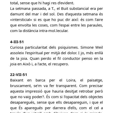
total, sense que hi hagi res d’evident.
La setmana passada, a T., el Buit substancial era per
damunt del mar i del sol. Des d’aquesta setmana és
«intersticial» si es que ho puc dir així: és com l’aire
que envolta les coses, com l’espai entre les paraules,
com la distància intra-mol.lecular.
4-III-51
Curiosa particularitat dels psiquismes. Simone Weil
assoleix l’espiritual per mitjà del dolor. I jo, més enllà
de la joia. Quan perdo el fil conductor penso en la
joia en Això i, a l’acte, el recupero.
22-VII-51
Baixant en barca per el Loira, el paisatge,
bruscament, se’m va fer transparent. Com precisar
aquesta impressió que hauria desitjat retrobar però
que no vaig poder?. És com si l’opacitat dels objectes
desaparegués, sense que ells desapareguin, i que el
que És aparegués per darrera d’ells, com el cel a