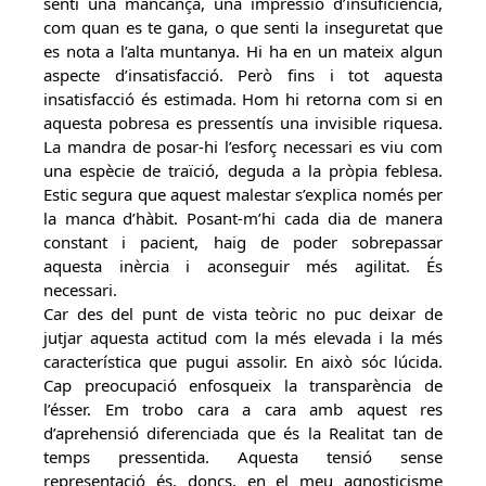
senti una mancança, una impressió d’insuficiència,
com quan es te gana, o que senti la inseguretat que
es nota a l’alta muntanya. Hi ha en un mateix algun
aspecte d’insatisfacció. Però fins i tot aquesta
insatisfacció és estimada. Hom hi retorna com si en
aquesta pobresa es pressentís una invisible riquesa.
La mandra de posar-hi l’esforç necessari es viu com
una espècie de traïció, deguda a la pròpia feblesa.
Estic segura que aquest malestar s’explica només per
la manca d’hàbit. Posant-m’hi cada dia de manera
constant i pacient, haig de poder sobrepassar
aquesta inèrcia i aconseguir més agilitat. És
necessari.
Car des del punt de vista teòric no puc deixar de
jutjar aquesta actitud com la més elevada i la més
característica que pugui assolir. En això sóc lúcida.
Cap preocupació enfosqueix la transparència de
l’ésser. Em trobo cara a cara amb aquest res
d’aprehensió diferenciada que és la Realitat tan de
temps pressentida. Aquesta tensió sense
representació és, doncs, en el meu agnosticisme