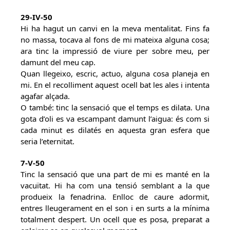
29-IV-50
Hi ha hagut un canvi en la meva mentalitat. Fins fa
no massa, tocava al fons de mi mateixa alguna cosa;
ara tinc la impressió de viure per sobre meu, per
damunt del meu cap.
Quan llegeixo, escric, actuo, alguna cosa planeja en
mi. En el recolliment aquest ocell bat les ales i intenta
agafar alçada.
O també: tinc la sensació que el temps es dilata. Una
gota d’oli es va escampant damunt l’aigua: és com si
cada minut es dilatés en aquesta gran esfera que
seria l’eternitat.
7-V-50
Tinc la sensació que una part de mi es manté en la
vacuïtat. Hi ha com una tensió semblant a la que
produeix la fenadrina. Enlloc de caure adormit,
entres lleugerament en el son i en surts a la mínima
totalment despert. Un ocell que es posa, preparat a