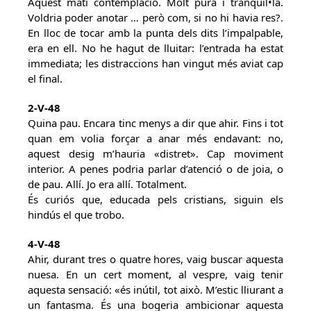
Aquest matí contemplació. Molt pura i tranquil•la.
Voldria poder anotar … però com, si no hi havia res?.
En lloc de tocar amb la punta dels dits l’impalpable,
era en ell. No he hagut de lluitar: l’entrada ha estat
immediata; les distraccions han vingut més aviat cap
el final.
2-V-48
Quina pau. Encara tinc menys a dir que ahir. Fins i tot
quan em volia forçar a anar més endavant: no,
aquest desig m’hauria «distret». Cap moviment
interior. A penes podria parlar d’atenció o de joia, o
de pau. Allí. Jo era allí. Totalment.
És curiós que, educada pels cristians, siguin els
hindús el que trobo.
4-V-48
Ahir, durant tres o quatre hores, vaig buscar aquesta
nuesa. En un cert moment, al vespre, vaig tenir
aquesta sensació: «és inútil, tot això. M’estic lliurant a
un fantasma. És una bogeria ambicionar aquesta