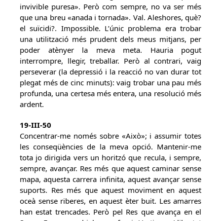
invivible puresa». Però com sempre, no va ser més
que una breu «anada i tornada». Val. Aleshores, què?
el suïcidi?. Impossible. L’únic problema era trobar
una utilització més prudent dels meus mitjans, per
poder atènyer la meva meta. Hauria pogut
interrompre, llegir, treballar. Però al contrari, vaig
perseverar (la depressió i la reacció no van durar tot
plegat més de cinc minuts): vaig trobar una pau més
profunda, una certesa més entera, una resolució més
ardent.
19-III-50
Concentrar-me només sobre «Això»; i assumir totes
les conseqüències de la meva opció. Mantenir-me
tota jo dirigida vers un horitzó que recula, i sempre,
sempre, avançar. Res més que aquest caminar sense
mapa, aquesta carrera infinita, aquest avançar sense
suports. Res més que aquest moviment en aquest
oceà sense riberes, en aquest èter buit. Les amarres
han estat trencades. Però pel Res que avança en el