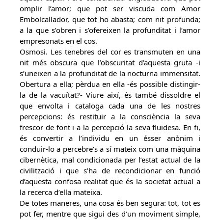
omplir l’amor; que pot ser viscuda com Amor
Embolcallador, que tot ho abasta; com nit profunda;
a la que s’obren i s’ofereixen la profunditat i l’amor
empresonats en el cos.
Osmosi. Les tenebres del cor es transmuten en una
nit més obscura que l’obscuritat d’aquesta gruta -i
s’uneixen a la profunditat de la nocturna immensitat.
Obertura a ella; pèrdua en ella -és possible distingir-
la de la vacuïtat?- Viure així, és també dissoldre el
que envolta i cataloga cada una de les nostres
percepcions: és restituir a la consciència la seva
frescor de font i a la percepció la seva fluïdesa. En fi,
és convertir a l’individu en un ésser anònim i
conduir-lo a percebre’s a sí mateix com una màquina
cibernètica, mal condicionada per l’estat actual de la
civilització i que s’ha de recondicionar en funció
d’aquesta confosa realitat que és la societat actual a
la recerca d’ella mateixa.
De totes maneres, una cosa és ben segura: tot, tot es
pot fer, mentre que sigui des d’un moviment simple,