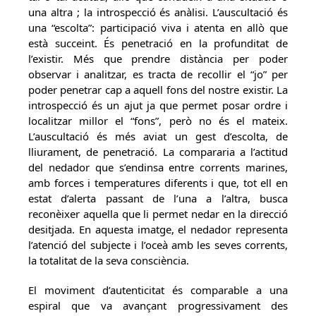
una altra ; la introspecció és anàlisi. L’auscultació és
una “escolta”: participació viva i atenta en allò que
està succeint. És penetració en la profunditat de
l’existir. Més que prendre distància per poder
observar i analitzar, es tracta de recollir el “jo” per
poder penetrar cap a aquell fons del nostre existir. La
introspecció és un ajut ja que permet posar ordre i
localitzar millor el “fons”, però no és el mateix.
L’auscultació és més aviat un gest d’escolta, de
lliurament, de penetració. La compararia a l’actitud
del nedador que s’endinsa entre corrents marines,
amb forces i temperatures diferents i que, tot ell en
estat d’alerta passant de l’una a l’altra, busca
reconèixer aquella que li permet nedar en la direcció
desitjada. En aquesta imatge, el nedador representa
l’atenció del subjecte i l’oceà amb les seves corrents,
la totalitat de la seva consciència.
El moviment d’autenticitat és comparable a una
espiral que va avançant progressivament des