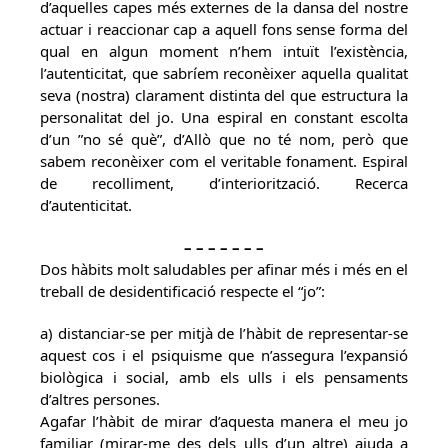
d’aquelles capes més externes de la dansa del nostre
actuar i reaccionar cap a aquell fons sense forma del
qual en algun moment n’hem intuït l’existència,
l’autenticitat, que sabríem reconèixer aquella qualitat
seva (nostra) clarament distinta del que estructura la
personalitat del jo. Una espiral en constant escolta
d’un ”no sé què”, d’Allò que no té nom, però que
sabem reconèixer com el veritable fonament. Espiral
de recolliment, d’interiorització. Recerca
d’autenticitat.
– – – – – – –
Dos hàbits molt saludables per afinar més i més en el
treball de desidentificació respecte el “jo”:
a) distanciar-se per mitjà de l’hàbit de representar-se
aquest cos i el psiquisme que n’assegura l’expansió
biològica i social, amb els ulls i els pensaments
d’altres persones.
Agafar l’hàbit de mirar d’aquesta manera el meu jo
familiar (mirar-me des dels ulls d’un altre) ajuda a