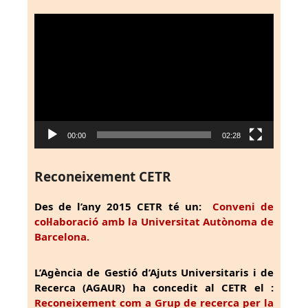
Reproductor
de
vídeo
00:00
02:28
Reconeixement CETR
Des de l’any 2015 CETR té un:
Conveni de
col·laboració amb la Universitat Autònoma de
Barcelona.
L’Agència de Gestió d’Ajuts Universitaris i de
Recerca (AGAUR) ha concedit al CETR el :
Reconeixement com a Grup de recerca per la