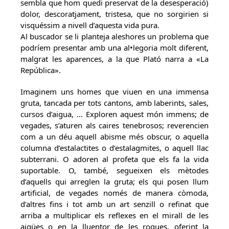
sembla que hom quedi preservat de la desesperació)
dolor, descoratjament, tristesa, que no sorgirien si
visquéssim a nivell d’aquesta vida pura.
Al buscador se li planteja aleshores un problema que
podríem presentar amb una al•legoria molt diferent,
malgrat les aparences, a la que Plató narra a «La
República».
Imaginem uns homes que viuen en una immensa
gruta, tancada per tots cantons, amb laberints, sales,
cursos d’aigua, … Exploren aquest món immens; de
vegades, s’aturen als caires tenebrosos; reverencien
com a un déu aquell abisme més obscur, o aquella
columna d’estalactites o d’estalagmites, o aquell llac
subterrani. O adoren al profeta que els fa la vida
suportable. O, també, segueixen els mètodes
d’aquells qui arreglen la gruta; els qui posen llum
artificial, de vegades només de manera còmoda,
d’altres fins i tot amb un art senzill o refinat que
arriba a multiplicar els reflexes en el mirall de les
aigües o en la lluentor de les roques, oferint la