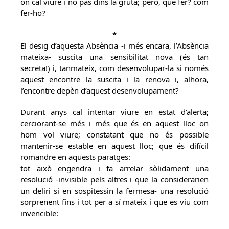
on cal viure i no pas dins la gruta; però, què fer? com
fer-ho?
*
El desig d’aquesta Absència -i més encara, l’Absència
mateixa- suscita una sensibilitat nova (és tan
secreta!) i, tanmateix, com desenvolupar-la si només
aquest encontre la suscita i la renova i, alhora,
l’encontre depèn d’aquest desenvolupament?
Durant anys cal intentar viure en estat d’alerta;
cerciorant-se més i més que és en aquest lloc on
hom vol viure; constatant que no és possible
mantenir-se estable en aquest lloc; que és difícil
romandre en aquests paratges:
tot això engendra i fa arrelar sòlidament una
resolució -invisible pels altres i que la considerarien
un deliri si en sospitessin la fermesa- una resolució
sorprenent fins i tot per a sí mateix i que es viu com
invencible: