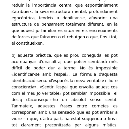
reduir la importància central que espontàniament
s’atribueix; la seva estructura mental, profundament
egocèntrica, tendeix a debilitar-se, afavorint una
estructura de pensament totalment diferent, en la
que aquest jo familiar es situa en els encreuaments
de forces que l’atrauen o el rebutgen o que, fins i tot,
el constitueixen.
b) aquesta pràctica, que es prou coneguda, es pot
acompanyar d’una altra, que potser semblarà més
difícil de poder dur a terme. No és impossible
«identificar-se amb l’espai». La fórmula d’aquesta
identificació seria: «l’espai és la meva veritable i lliure
consciència». «Sentir l’espai que envolta aquest cos
com el meu Jo veritable» pot semblar impossible i el
desig d’aconseguir-ho un absolut sense sentit.
Tanmateix, aquestes frases entre cometes es
corresponen amb una sensació que es pot arribar a
viure – i que, d’altra part, ha estat suggerida o fins i
tot clarament preconitzada per alguns místics.