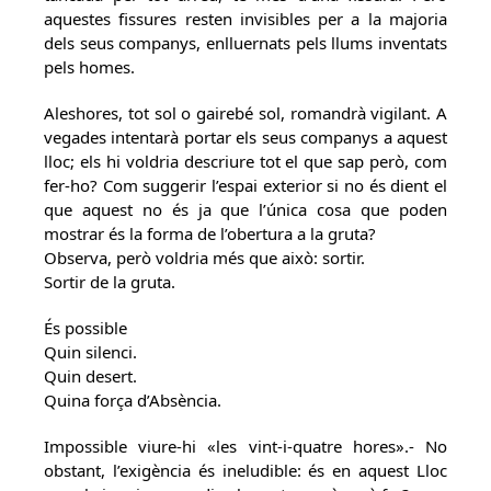
aquestes fissures resten invisibles per a la majoria
dels seus companys, enlluernats pels llums inventats
pels homes.
Aleshores, tot sol o gairebé sol, romandrà vigilant. A
vegades intentarà portar els seus companys a aquest
lloc; els hi voldria descriure tot el que sap però, com
fer-ho? Com suggerir l’espai exterior si no és dient el
que aquest no és ja que l’única cosa que poden
mostrar és la forma de l’obertura a la gruta?
Observa, però voldria més que això: sortir.
Sortir de la gruta.
És possible
Quin silenci.
Quin desert.
Quina força d’Absència.
Impossible viure-hi «les vint-i-quatre hores».- No
obstant, l’exigència és ineludible: és en aquest Lloc