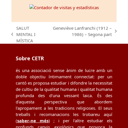
SALUT
Geneviève Lanfranchi (1912 –
next
MENTAL I
1986) – Segona part
previous
post:
MÍSTICA
post:
Sobre CETR
és una associació sense ànim de lucre amb un
doble objectiu íntimament connectat: per un
cantó es proposa estudiar i difondre la necessitat
de cultiu de la qualitat humana i qualitat humana
profunda des d'una vessant laica. És des
d'aquesta perspectiva que abordem
l'apropament a les tradicions religioses. El seus
treballs i recomanacions les trobareu aquí
(
saber-ne més
) ; i per l'altre estudiar els
profunds canvis axiològics que provoca la