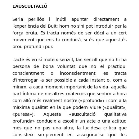
L’AUSCULTACIÓ
Seria perillós i inútil apuntar directament a
l’experiència del Buit: hom no s’hi pot introduir per la
força bruta. Es tracta només de ser dòcil a un cert
moviment que ens hi conduirà, si és que aquest és
prou profund i pur.
L’acte és en sí mateix senzill, tan senzill que no hi ha
persona de bona voluntat que no el practiqui
conscientment o inconscientment: es tracta
d’interrogar -a ser possible a cada instant o, com a
mínim, a cada moment important de la vida- aquella
part íntima de nosaltres mateixos que sentim alhora
com allò més realment nostre («profund») i com a la
màxima qualitat en la que podem viure («qualitat»,
«puresa»). Aquesta «auscultació qualitativa
profunda» condueix a escollir un acte o una actitud
més que no pas una altra, la lucidesa crítica que
consisteix simplement en assegurar-se que les