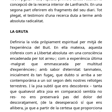
concepció de la recerca interior de Lanfranchi. En una
segona part oferirem els fragments del seu diari. Tot
plegat, el testimoni d’una recerca duta a terme amb
absoluta radicalitat.
LA GRUTA
Definiria la vida pròpiament espiritual per mitjà de
l’experiència del Buit. En ella mateixa, aquesta
s’ofereix com a Llibertat absoluta -en una consciència
encadenada per tot arreu-; com a experiència última
-malgrat que emmascarada per multitud
d’experiències-; amb sabor d’eternitat: tanmateix,
inicialment és tan fugaç, que dubto si arriba a ser
contemporània a un sol segon dels nostres rellotges
terrestres. I la joia subtil que ens descobreix – tanta
que qualsevol altra joia en comparació sembla no
res- no ens preservarà pas del dolor del
descoratjament, (de la desesperació sí que ens
allibera, ja que a partir de la certesa que proporciona