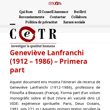
Skip
Instagram
Twitter
Facebook
RSS
to
Qui Som
El Consell Assessor
Butlletí
content
Reconeixements
Contactar
Col·labora
Política de privacitat
Xarxes socials
Open
Close
mobile
mobile
menu
menu
Geneviève Lanfranchi
(1912 – 1986) – Primera
part
Aquest document ens mostra l’itinerari de recerca de
Geneviève Lanfranchi (1912-1986), professora de
Filosofia a Beauvais (França). Forma part d’un volum
monogràfic sobre el Buit (Vivre en vacuité dins LE
VIDE: expérience spirituelle. Paris, Deux Oceans,
1981. pgs.271 ss.) Aquests primers textos recullen la