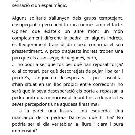
sensació d’un espai màgic.
Alguns solitaris s’allunyen dels grups temptejant,
ensopegant, i percebent la roca només amb el tacte.
Opinen que existeix un altre món; un món
completament diferent; la pedra, en alguns indrets,
és lleugerament translúcida i això confirma el seu
pressentiment. A prop d’aquests indrets troben una
pau que els assossega; de vegades, però, …
… no podria ser que fos per què han reposat força?
o, al contrari, per què descoratjats de pujar i baixar i
perdre’s, s’inquieten desesperats i, per casualitat
s’han situat en un lloc propici entre corredors? no
serà que la seva desesperació els porta a repassar la
pedra amb una minuciositat febril fins a donar a les
seves percepcions una agudesa finíssima?
… a la paret, una fissura. Una esquerda. Una
mancança de la pedra.- Darrera, què hi ha? No
podria ser el dia veritable? la lliure i clara i pura
immensitat?