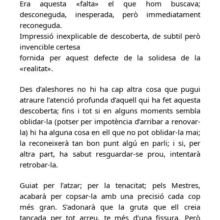
Era aquesta «falta» el que hom buscava;
desconeguda, inesperada, però immediatament
reconeguda.
Impressió inexplicable de descoberta, de subtil però
invencible certesa
fornida per aquest defecte de la solidesa de la
«realitat».
Des d’aleshores no hi ha cap altra cosa que pugui
atraure l’atenció profunda d’aquell qui ha fet aquesta
descoberta; fins i tot si en alguns moments sembla
oblidar-la (potser per impotència d’arribar a renovar-
la) hi ha alguna cosa en ell que no pot oblidar-la mai;
la reconeixerà tan bon punt algú en parli; i si, per
altra part, ha sabut resguardar-se prou, intentarà
retrobar-la.
Guiat per l’atzar; per la tenacitat; pels Mestres,
acabarà per copsar-la amb una precisió cada cop
més gran. S’adonarà que la gruta que ell creia
tancada per tot arreu, te més d’una fissura. Però