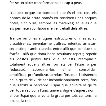
fer-se un altre: transformar-se de cap a peus
D’aquest orgue extraordinari que és el seu cos, els
homes de la gruta només en coneixen unes poques
notes; cinc o sis, sempre les mateixes; aquelles que
els permeten col•laborar en el treball dels altres.
Trencar amb les antigues estructures o, més aviat,
dissoldre-les; inventar-ne d’altres; intentar, arriscar-
se; distingir amb claredat entre allò que condueix al
fracàs i allò que dóna bons resultats; repetir, repetir
els gestos justos fins que aquests reemplacin
totalment aquells altres formats per l’atzar o per
l’educació; coordinar-los; afinar, consolidar,
amplificar, profunditzar, arrelar: fins que l’existència
de la gruta deixi de ser incondicionalment certa, fins
que s’arribi a percebre l’Espai que envolta la gruta
per tot arreu com l’únic univers digne d’aquest nom,
el pur Espai que envolta la gruta per tots cantons, la
ocupa, la rep, …