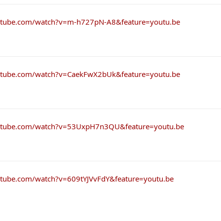
utube.com/watch?v=m-h727pN-A8&feature=youtu.be
utube.com/watch?v=CaekFwX2bUk&feature=youtu.be
utube.com/watch?v=53UxpH7n3QU&feature=youtu.be
utube.com/watch?v=609tYJVvFdY&feature=youtu.be