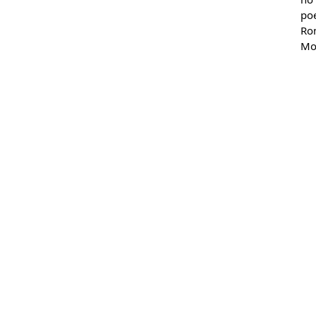
po
Ro
Mon