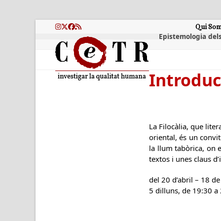
Skip
to
content
Qui So
Instagram
Twitter
Facebook
RSS
Epistemologia dels
Introducc
La Filocàlia, que lit
oriental, és un convit
la llum tabòrica, on e
textos i unes claus d’
del 20 d’abril – 18 d
5 dilluns, de 19:30 a