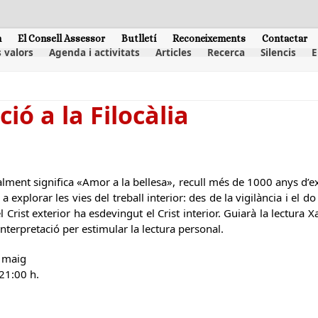
m
El Consell Assessor
Butlletí
Reconeixements
Contactar
 valors
Agenda i activitats
Articles
Recerca
Silencis
E
ió a la Filocàlia
eralment significa «Amor a la bellesa», recull més de 1000 anys d’ex
 a explorar les vies del treball interior: des de la vigilància i el 
l Crist exterior ha esdevingut el Crist interior. Guiarà la lectura 
interpretació per estimular la lectura personal.
e maig
 21:00 h.