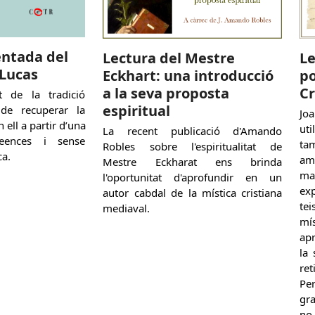
ntada del
Lectura del Mestre
L
 Lucas
Eckhart: una introducció
po
a la seva proposta
C
t de la tradició
espiritual
 de recuperar la
Jo
 ell a partir d’una
ut
La recent publicació d'Amando
reences i sense
tam
Robles sobre l'espiritualitat de
ca.
am
Mestre Eckharat ens brinda
ma
l'oportunitat d'aprofundir en un
ex
autor cabdal de la mística cristiana
tei
mediaval.
mí
apr
la 
ret
Pe
gra
no