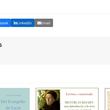
book
LinkedIn
Email
5