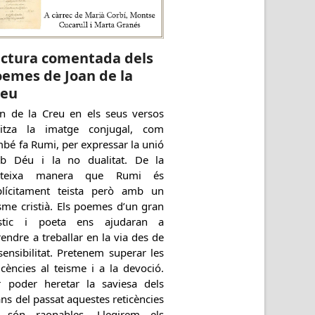
ectura comentada dels
emes de Joan de la
reu
an de la Creu en els seus versos
ilitza la imatge conjugal, com
bé fa Rumi, per expressar la unió
b Déu i la no dualitat. De la
teixa manera que Rumi és
plícitament teista però amb un
sme cristià. Els poemes d’un gran
stic i poeta ens ajudaran a
endre a treballar en la via des de
sensibilitat. Pretenem superar les
icències al teisme i a la devoció.
r poder heretar la saviesa dels
ns del passat aquestes reticències
 són raonables. Llegirem els