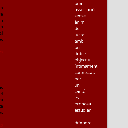
una
in
associació
se
sense
un
ànim
ía
de
el
lucre
os
amb
un
és
doble
objectiu
íntimament
connectat:
per
un
as
cantó
el
es
ra
proposa
ta
estudiar
es
i
difondre
és