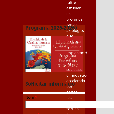
l'altre
estudiar
els
profunds
canvis
Programa 2026-20267
axiològics
que
provoca
la
implantació
de
les
societats
d’innovació
accelerada
Sol·licitar informació
per
donar-
Nom
*
los
una
sortida.