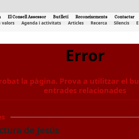
m
El Consell Assessor
Butlletí
Reconeixements
Contactar
 valors
Agenda i activitats
Articles
Recerca
Silencis
E
Error
robat la pàgina. Prova a utilitzar el 
entrades relacionades
es
ctura de Jesús