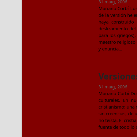
31 maig, 2006
Mariano Corbí Los
de la versión hel
haya construido 
deslizamiento del
para los griegos),
maestro religioso 
y enuncia…
Versione
31 maig, 2006
Mariano Corbí Dos
culturales. En n
cristianismo: una 
sin creencias, de
no teísta. El cris
fuente de todo lo