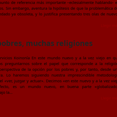
punto de referencia más importante –eclesialmente hablando- 
os. Sin embargo, aventura la hipótesis de que la problemática d
edado ya obsoleta, y lo justifica presentando tres olas de nuev
Llegir m
obres, muchas religiones
Servicios Koinonía En este mundo nuevo y a la vez viejo en q
s preguntarnos sobre el papel que corresponde a la religió
erspectiva de la opción por los pobres y, por tanto, desde u
ora. Lo haremos siguiendo nuestra imprescindible metodolog
el «ver, juzgar y actuar». Decimos «en este nuevo y a la vez vie
ecto, es un mundo nuevo, en buena parte «globalizad
ajo la…
Llegir m