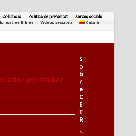
Col·labora
Política de privacitat
Xarxes socials
ls nostres llibres
Vídeos sessions
Català
S
o
b
buscador per trobar
r
e
C
E
T
R
és