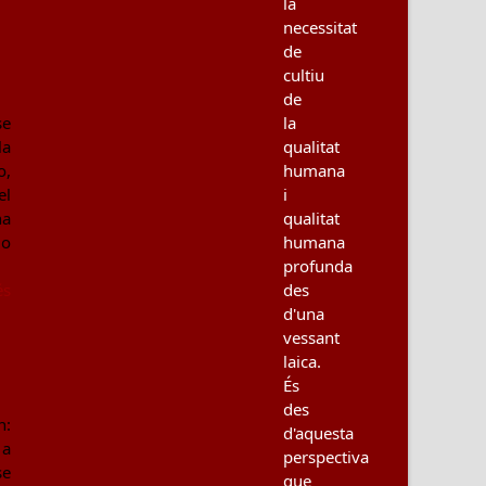
la
necessitat
de
cultiu
de
se
la
la
qualitat
o,
humana
el
i
na
qualitat
do
humana
profunda
és
des
d'una
vessant
laica.
És
des
n:
d'aquesta
 a
perspectiva
se
que