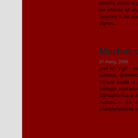
concilio como el 
los últimos 40 añ
Vaticano II ha qu
signos…
Muchos p
31 maig, 2006
José Mª Vigil - 
vivimos, queremo
mirado desde la p
teología liberad
latinoamericana d
mundo…». En ef
financieramente b