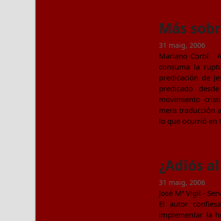
Más sobr
31 maig, 2006
Mariano Corbí A f
consuma la ruptu
predicación de Je
predicado desde
movimiento crist
mera traducción a
lo que ocurrió en
¿Adiós al
31 maig, 2006
José Mª Vigil - Se
El autor confie
implementar la he