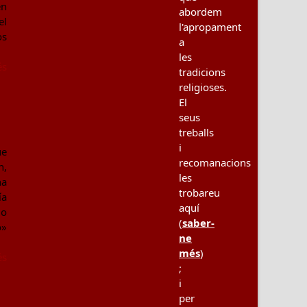
en
abordem
el
l'apropament
os
a
les
és
tradicions
religioses.
El
seus
treballs
i
ue
recomanacions
n,
les
na
trobareu
ía
aquí
jo
(
saber-
o»
ne
més
)
és
;
i
per