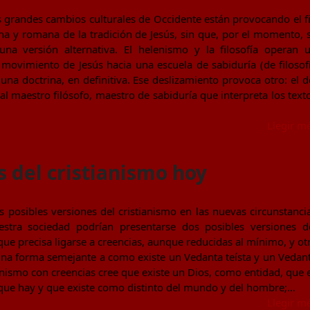
 grandes cambios culturales de Occidente están provocando el f
ena y romana de la tradición de Jesús, sin que, por el momento, 
una versión alternativa. El helenismo y la filosofía operan 
 movimiento de Jesús hacia una escuela de sabiduría (de filosof
 una doctrina, en definitiva. Ese deslizamiento provoca otro: el d
al maestro filósofo, maestro de sabiduría que interpreta los text
Llegir m
s del cristianismo hoy
 posibles versiones del cristianismo en las nuevas circunstanci
uestra sociedad podrían presentarse dos posibles versiones d
que precisa ligarse a creencias, aunque reducidas al mínimo, y ot
 una forma semejante a como existe un Vedanta teísta y un Vedan
tianismo con creencias cree que existe un Dios, como entidad, que 
 que hay y que existe como distinto del mundo y del hombre;…
Llegir m