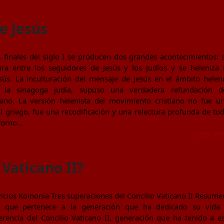
e Jesús
inales del siglo I se producen dos grandes acontecimientos: 
ra entre los seguidores de Jesús y los judíos y se heleniza 
sús. La inculturación del mensaje de Jesús en el ámbito helen
 la sinagoga judía, supuso una verdadera refundación d
iano. La versión helenista del movimiento cristiano no fue u
l griego, fue una recodificación y una relectura profunda de to
 torno…
Llegir m
 Vaticano II?
rvicios Koinonía Tres superaciones del Concilio Vaticano II Resume
sa que pertenece a la generación que ha dedicado su vida
rencia del Concilio Vaticano II, generación que ha tenido a e