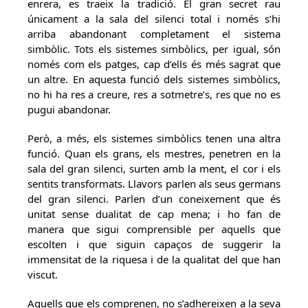
enrera, es traeix la tradició. El gran secret rau
únicament a la sala del silenci total i només s’hi
arriba abandonant completament el sistema
simbòlic. Tots els sistemes simbòlics, per igual, són
només com els patges, cap d’ells és més sagrat que
un altre. En aquesta funció dels sistemes simbòlics,
no hi ha res a creure, res a sotmetre’s, res que no es
pugui abandonar.
Però, a més, els sistemes simbòlics tenen una altra
funció. Quan els grans, els mestres, penetren en la
sala del gran silenci, surten amb la ment, el cor i els
sentits transformats. Llavors parlen als seus germans
del gran silenci. Parlen d’un coneixement que és
unitat sense dualitat de cap mena; i ho fan de
manera que sigui comprensible per aquells que
escolten i que siguin capaços de suggerir la
immensitat de la riquesa i de la qualitat del que han
viscut.
Aquells que els comprenen, no s’adhereixen a la seva