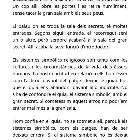
Un cop allí, obre les portes i es retira humilment,
sense tacar la gran sala amb els seus peus.
El palau on es troba la sala dels secrets, té moltes
entrades. Segons sigui l’entrada, el recorregut serà
un o altre, però sempre acabarà a la sala del gran
secret. Allí acaba la seva funció d’introductor.
Els sistemes simbòlics religiosos són tants com les
cultures i les circumstàncies de la vida dels éssers
humans. La nostra actitud en relació a ells ha d’ésser
com l’actitud davant del patge: deixar-se guiar fins
que el guia ens abandoni davant allò indicible. No
s’ha de confondre el guia, el sistema simbòlic, amb el
gran secret. Si cometéssim aquest error, no podríem
entrar mai més a la gran sala.
Hom confia en el guia, no se sotmet a ell, perquè els
sistemes simbòlics, com els patges, han de ser
deixats enrera. Si el sistema simbòlic no és deixat