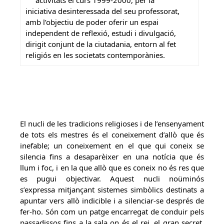
activitats el curs 1999-2000, per la
iniciativa desinteressada del seu professorat,
amb l’objectiu de poder oferir un espai
independent de reflexió, estudi i divulgació,
dirigit conjunt de la ciutadania, entorn al fet
religiós en les societats contemporànies.
El nucli de les tradicions religioses i de l’ensenyament
de tots els mestres és el coneixement d’allò que és
inefable; un coneixement en el que qui coneix se
silencia fins a desaparèixer en una notícia que és
llum i foc, i en la que allò que es coneix no és res que
es pugui objectivar. Aquest nucli noüminós
s’expressa mitjançant sistemes simbòlics destinats a
apuntar vers allò indicible i a silenciar-se després de
fer-ho. Són com un patge encarregat de conduir pels
passadissos fins a la sala on és el rei, el gran secret.