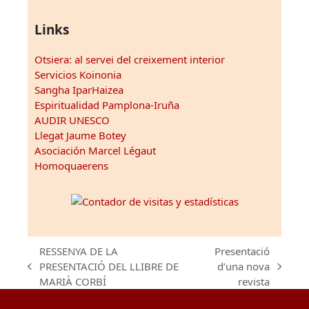
Links
Otsiera: al servei del creixement interior
Servicios Koinonia
Sangha IparHaizea
Espiritualidad Pamplona-Iruña
AUDIR UNESCO
Llegat Jaume Botey
Asociación Marcel Légaut
Homoquaerens
RESSENYA DE LA
Presentació
PRESENTACIÓ DEL LLIBRE DE
d’una nova
previous
next
MARIÀ CORBÍ
revista
post:
post: