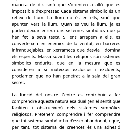
manera de dir, sinó que s’orienten a allò que és
impossible d’expressar. Cada sistema simbòlic és un
reflex de llum. La llum no és en ells, sinó que
apunten vers la llum. Quan es veu la llum, ja es
poden deixar enrera uns sistemes simbòlics que ja
han fet la seva tasca. Si ens arrapem a ells, es
converteixen en enemics de la veritat, en barreres
infranquejables, en xerrameca que desvia i domina
els esperits. Massa sovint les religions són sistemes
simbòlics endurits, que en la mesura que es
consideren a sí mateixos exclusius i excloents,
proclamen que no han penetrat a la sala del gran
secret.
La funció del nostre Centre es contribuir a fer
comprendre aquesta naturalesa dual (en el sentit que
faciliten i obstrueixen) dels sistemes simbòlics
religiosos. Pretenem comprendre i fer comprendre
que tot sistema simbòlic ha d’ésser abandonat, i que,
per tant, tot sistema de creences és una adhesió