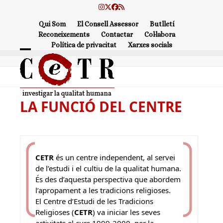
Skip
Instagram
Twitter
Facebook
RSS
to
Qui Som
El Consell Assessor
Butlletí
content
Reconeixements
Contactar
Col·labora
Política de privacitat
Xarxes socials
Open
Close
mobile
mobile
menu
menu
LA FUNCIÓ DEL CENTRE
CETR
és un centre independent, al servei
de l’estudi i el cultiu de la qualitat humana.
És des d’aquesta perspectiva que abordem
l’apropament a les tradicions religioses.
El Centre d’Estudi de les Tradicions
Religioses (
CETR
) va iniciar les seves