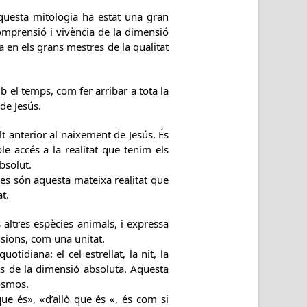
questa mitologia ha estat una gran
omprensió i vivència de la dimensió
a en els grans mestres de la qualitat
el temps, com fer arribar a tota la
de Jesús.
nterior al naixement de Jesús. És
e accés a la realitat que tenim els
absolut.
ues són aquesta mateixa realitat que
t.
 altres espècies animals, i expressa
nsions, com una unitat.
tidiana: el cel estrellat, la nit, la
ats de la dimensió absoluta. Aquesta
cosmos.
ue és», «d’allò que és «, és com si