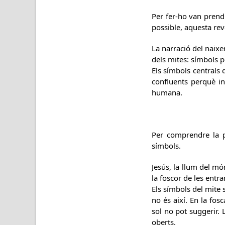
Per fer-ho van prendr
possible, aquesta rev
La narració del naixe
dels mites: símbols p
Els símbols centrals
confluents perquè ins
humana.
Per comprendre la p
símbols.
Jesús, la llum del mó
la foscor de les entr
Els símbols del mite s
no és així. En la fos
sol no pot suggerir.
oberts.