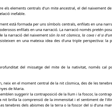
e els elements centrals d’un mite ancestral, el del naixement de 
elació inefable.
ment està formada per uns símbols centrals, enfilats en una narr
oderosos enfilats en una narració. La narració només pretén posar
 de la narració del naixement són
la nit còsmica, la cova i el si d’
isteixen en una mateixa idea des d’una triple perspectiva: la pe
rofunditat del missatge del mite de la nativitat, només cal p
n, neix en el moment central de la nit còsmica, des de les tenebres
anyes de Maria.
emblen suggerir la contraposició de la llum i la foscor, la contrap
ca nit brilla la comprensió de la immensitat i el sentiment de l’il·
 Les tenebres dels abismes de la terra o la foscor del si d’una 