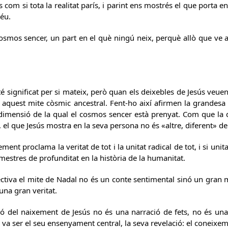
 com si tota la realitat parís, i parint ens mostrés el que porta en
éu.
osmos sencer, un part en el què ningú neix, perquè allò que ve a
é significat per si mateix, però quan els deixebles de Jesús veuen
i aquest mite còsmic ancestral. Fent-ho així afirmen la grandesa
dimensió de la qual el cosmos sencer està prenyat. Com que la 
 el que Jesús mostra en la seva persona no és «altre, diferent» de
ment proclama la veritat de tot i la unitat radical de tot, i si un
 mestres de profunditat en la història de la humanitat.
ctiva el mite de Nadal no és un conte sentimental sinó un gran 
na gran veritat.
ixement de Jesús no és una narració de fets, no és una cr
 va ser el seu ensenyament central, la seva revelació: el coneixem