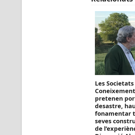
Les Societats
Coneixement,
pretenen por
desastre, ha
fonamentar t
seves constr
de l’experiènc