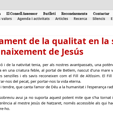
m
El Consell Assessor
Butlletí
Reconeixements
Contactar
 valors
Agenda i activitats
Articles
Recerca
Silencis
E
ament de la qualitat en la
 naixement de Jesús
ió i de la nativitat tenia, per als nostres avantpassats, una pot
 en una criatura feble, al portal de Betlem, nascut d’una mare v
s senzilles i els savis reconeixen com el Fill de Altíssim. El Fil
rar-nos del pecat, per portar-nos la vida eterna.
i tendre, que canta l’amor de Déu a la humanitat i l’esperança radi
sobreviu avui ja no suporta aquest potent mite que s’ha tornat 
rència al mestre Jesús de Natzaret, només accessible als qui hag
re-ho.