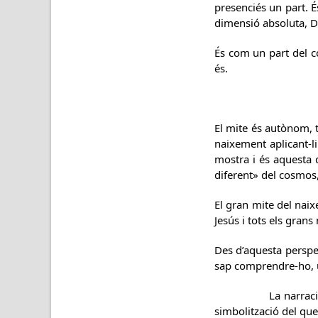
presenciés un part. És
dimensió absoluta, D
És com un part del c
és.
El mite és autònom, t
naixement aplicant-l
mostra i és aquesta 
diferent» del cosmos,
El gran mite del naixe
Jesús i tots els grans
Des d’aquesta perspe
sap comprendre-ho, u
La narració del na
simbolització del que