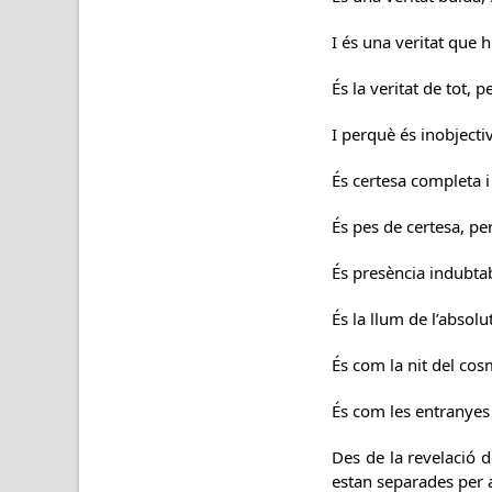
I és una veritat que 
És la veritat de tot, 
I perquè és inobjecti
És certesa completa i
És pes de certesa, pe
És presència indubtab
És la llum de l’absolu
És com la nit del cos
És com les entranyes 
Des de la revelació d
estan separades per a