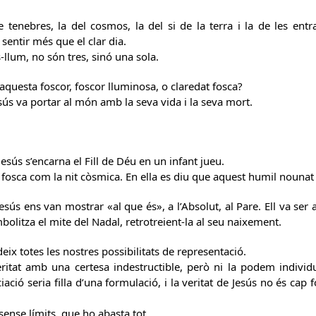
e tenebres, la del cosmos, la del si de la terra i la de les en
l sentir més que el clar dia.
-llum, no són tres, sinó una sola.
esta foscor, foscor lluminosa, o claredat fosca?
esús va portar al món amb la seva vida i la seva mort.
esús s’encarna el Fill de Déu en un infant jueu.
 fosca com la nit còsmica. En ella es diu que aquest humil nouna
Jesús ens van mostrar «al que és», a l’Absolut, al Pare. Ell va ser
mbolitza el mite del Nadal, retrotreient-la al seu naixement.
eix totes les nostres possibilitats de representació.
itat amb una certesa indestructible, però ni la podem individual
ciació seria filla d’una formulació, i la veritat de Jesús no és cap
sense límits, que ho abasta tot.