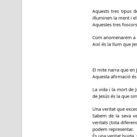
Aquests tres tipus d
il·luminen la ment i e
Aquestes tres foscors
Com anomenarem a aqu
Així és la llum que J
El mite narra que en J
Aquesta afirmació és
La vida i la mort de 
de Jesús és la que si
Una veritat que exced
Sabem de la seva ver
veritats (tota diferen
podem representar.
És una veritat buida, 