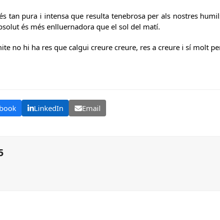
és tan pura i intensa que resulta tenebrosa per als nostres humils
absolut és més enlluernadora que el sol del matí.
e no hi ha res que calgui creure creure, res a creure i sí molt per
book
LinkedIn
Email
5