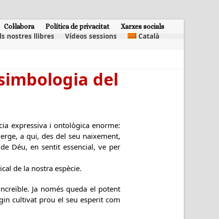
Col·labora
Política de privacitat
Xarxes socials
ls nostres llibres
Vídeos sessions
Català
 simbologia del
ència expressiva i ontològica enorme:
erge, a qui, des del seu naixement,
l de Déu, en sentit essencial, ve per
cal de la nostra espècie.
increïble. Ja només queda el potent
in cultivat prou el seu esperit com