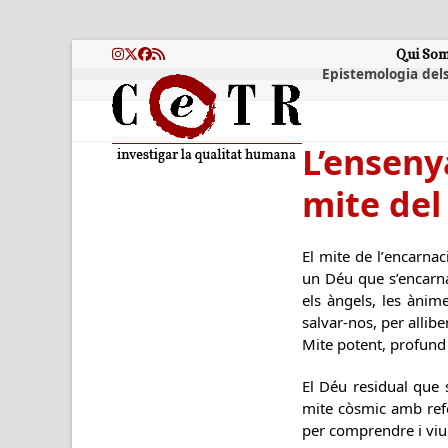
Skip
to
content
Qui So
Instagram
Twitter
Facebook
RSS
Epistemologia dels
L’enseny
mite del
El mite de l’encarnac
un Déu que s’encarna
els àngels, les ànime
salvar-nos, per allibe
Mite potent, profund 
El Déu residual que 
mite còsmic amb refe
per comprendre i viu