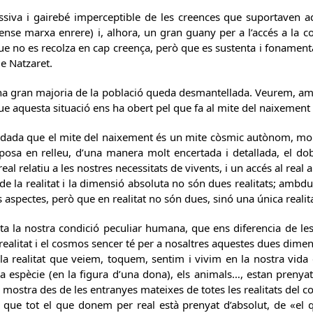
ssiva i gairebé imperceptible de les creences que suportaven a
ense marxa enrere) i, alhora, un gran guany per a l’accés a la c
que no es recolza en cap creença, però que es sustenta i fonament
e Natzaret.
 gran majoria de la població queda desmantellada. Veurem, amb 
ue aquesta situació ens ha obert pel que fa al mite del naixement 
ue el mite del naixement és un mite còsmic autònom, molt a
osa en relleu, d’una manera molt encertada i detallada, el dobl
al relatiu a les nostres necessitats de vivents, i un accés al real 
de la realitat i la dimensió absoluta no són dues realitats; ambd
 aspectes, però que en realitat no són dues, sinó una única realita
ta la nostra condició peculiar humana, que ens diferencia de les
a realitat i el cosmos sencer té per a nosaltres aquestes dues dime
la realitat que veiem, toquem, sentim i vivim en la nostra vida quo
pia espècie (en la figura d’una dona), els animals…, estan preny
mostra des de les entranyes mateixes de totes les realitats del 
x que tot el que donem per real està prenyat d’absolut, de «el q