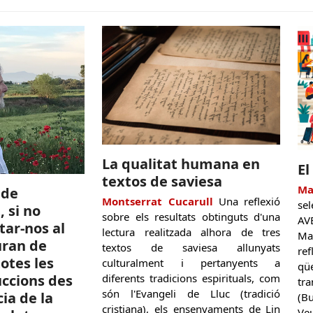
La qualitat humana en
El
textos de saviesa
Ma
 de
Montserrat Cucarull
Una reflexió
se
 si no
sobre els resultats obtinguts d'una
AV
tar-nos al
lectura realitzada alhora de tres
Ma
uran de
textos de saviesa allunyats
re
otes les
culturalment i pertanyents a
qü
diferents tradicions espirituals, com
uccions des
tr
són l'Evangeli de Lluc (tradició
ia de la
(B
cristiana), els ensenyaments de Lin
Ve