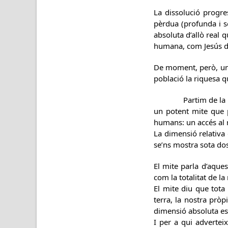
La dissolució progre
pèrdua (profunda i s
absoluta d’allò real 
humana, com Jesús d
De moment, però, una
població la riquesa q
Partim de la dada q
un potent mite que p
humans: un accés al re
La dimensió relativa 
se’ns mostra sota dos
El mite parla d’aques
com la totalitat de l
El mite diu que tota 
terra, la nostra prò
dimensió absoluta es 
I per a qui advertei