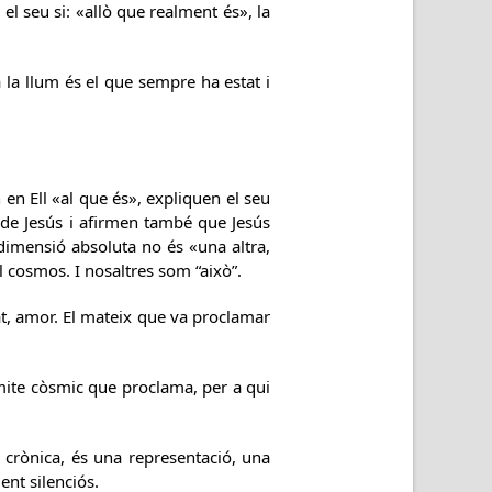
 el seu si: «allò que realment és», la
 la llum és el que sempre ha estat i
 en Ell «al que és», expliquen el seu
 de Jesús i afirmen també que Jesús
dimensió absoluta no és «una altra,
l cosmos. I nosaltres som “això”.
itat, amor. El mateix que va proclamar
mite còsmic que proclama, per a qui
ònica, és una representació, una
ent silenciós.