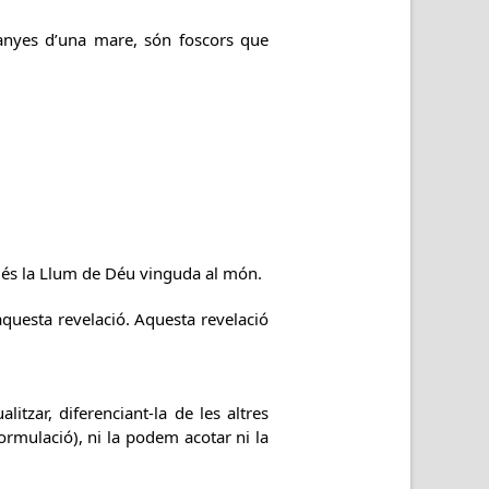
tranyes d’una mare, són foscors que
t és la Llum de Déu vinguda al món.
 aquesta revelació. Aquesta revelació
itzar, diferenciant-la de les altres
 formulació), ni la podem acotar ni la