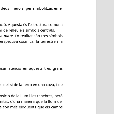
déus i herois, per simbolitzar, en el
ació. Aquesta és l’estructura comuna
 de relleu els símbols centrals.
una mare
. En realitat són tres símbols
rspectiva còsmica, la terrestre i la
osar atenció en aquests tres grans
 del si de la terra en una cova, i de
osició de la llum i les tenebres, però
limitat, d’una manera que la llum del
mare són més eloqüents que els camps