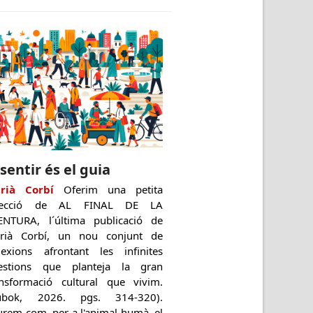
 sentir és el guia
rià Corbí
Oferim una petita
lecció de AL FINAL DE LA
ENTURA, l´última publicació de
rià Corbí, un nou conjunt de
flexions afrontant les infinites
estions que planteja la gran
ansformació cultural que vivim.
ubok, 2026. pgs. 314-320).
urem com, per a l'animal humà, el