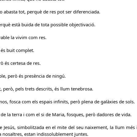
ho abasta tot, perquè de res pot ser diferenciada.
perquè està buida de tota possible objectivació.
vable la vivim com res.
 és buit complet.
rò és certesa de res.
le, però és presència de ningú.
t, però, pels trets descrits, és llum tenebrosa.
mos, fosca com els espais infinits, però plena de galàxies de sols.
de la terra i com el si de Maria, fosques, però dadores de vida.
e Jesús, simbolitzada en el mite del seu naixement, la llum més i
 nosaltres, estan indissolublement juntes.