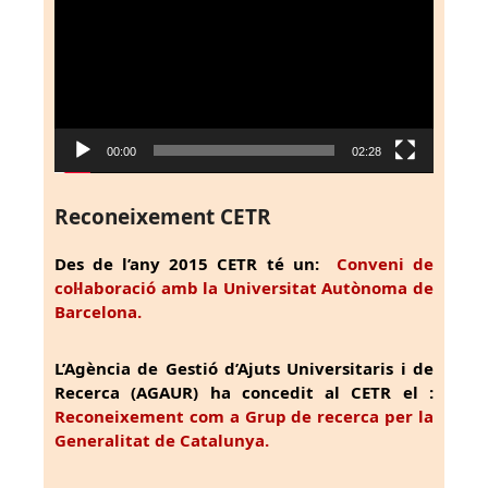
vídeo
00:00
02:28
Reconeixement CETR
Des de l’any 2015 CETR té un:
Conveni de
col·laboració amb la Universitat Autònoma de
Barcelona.
L’Agència de Gestió d’Ajuts Universitaris i de
Recerca (AGAUR) ha concedit al CETR el :
Reconeixement com a Grup de recerca per la
Generalitat de Catalunya.