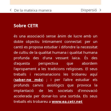
Dispersió
De la mateixa manera
next
previous
post:
post:
Sobre CETR
és una associació sense ànim de lucre amb un
doble objectiu íntimament connectat: per un
cantó es proposa estudiar i difondre la necessitat
de cultiu de la qualitat humana i qualitat humana
profunda des d'una vessant laica. És des
d'aquesta perspectiva que abordem
l'apropament a les tradicions religioses. El seus
treballs i recomanacions les trobareu aquí
(
saber-ne més
) ; i per l'altre estudiar els
profunds canvis axiològics que provoca la
implantació de les societats d’innovació
accelerada per donar-los una sortida. Els seus
treballs els trobareu a
www.ea.cetr.net