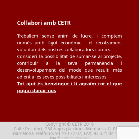
Col·labori amb CETR
Treballem sense ànim de lucre, i comptem
només amb l'ajut econòmic i el recolzament
voluntari dels nostres col·laboradors i amics.
Consideri la possibilitat de sumar-se al projecte,
contribuir a la seva permanència i
desenvolupament del mode que resulti més
adient a les seves possibilitats i interessos.
Tot ajut és benvingut i li agraïm tot el que
pugui donar-nos
Copyright © CETR 2016
Calle Rocafort, 234 bajos (Jardines Montserrat), 08029
Barcelona Teléfono: 93 410 77 07; FAX: 93 321 04 13; e-
mail:
cetr@cetr.net