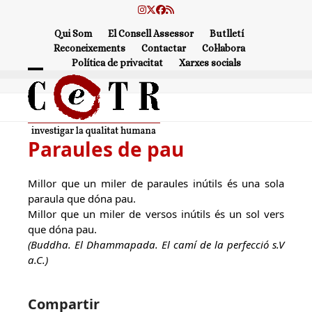
Skip
Instagram
Twitter
Facebook
RSS
to
Qui Som
El Consell Assessor
Butlletí
content
Reconeixements
Contactar
Col·labora
Política de privacitat
Xarxes socials
Open
Close
mobile
mobile
menu
menu
Paraules de pau
Millor que un miler de paraules inútils és una sola
paraula que dóna pau.
Millor que un miler de versos inútils és un sol vers
que dóna pau.
(Buddha. El Dhammapada. El camí de la perfecció s.V
a.C.)
Compartir