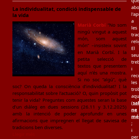
qu
ab
La individualitat, condició indispensable de
l'a
la vida
a
Marià Corbí
“No som
les
ningú vingut a aquest
tra
món, som aquest
rel
món” –insisteix sovint
El
en Marià Corbí. I la
seu
petita selecció de
tre
textos que presentem
i
aquí n’és una mostra.
rec
Si no soc “algú”, què
les
soc? On queda la consciència d’individualitat? I la
tro
responsabilitat sobre l’actuació? O, quin propòsit pot
aqu
tenir la vida? Preguntes com aquestes seran la base
(
sa
d’un diàleg en dues sessions (26.11 y 3.12.2025)
ne
amb la intenció de poder aprofundir en unes
mé
afirmacions que impregnen el llegat de saviesa de
;
tradicions ben diverses.
i
Llegir més
per