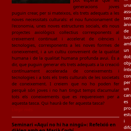
pot esperar que les
un
generacions joves
ass
puguin crear, per si mateixos, els trets adequats a les
sen
noves necessitats culturals: el nou funcionament de
àn
l'economia, unes noves estructures socials, els nous
de
projectes axiològics col·lectius corresponents al
luc
creixement continuat i accelerat de ciències i
am
tecnologies, corresponents a les noves formes de
un
coneixement, i a un cultiu convenient de la qualitat
dob
humana i de la qualitat humana profunda avui. És a
obj
dir, que puguin generar els trets adequats a la creació
ínt
contínuament accelerada de coneixements i
con
tecnologies i a tots els trets culturals de les societats
per
de coneixement. I creiem que no ho poden fer
un
perquè són joves i no han tingut temps d'acumular
can
tots els coneixements que es requereixen per a
es
aquesta tasca. Qui haurà de fer aquesta tasca?
pro
Llegir més
est
i
Seminari «Aquí no hi ha ningú»: Refelxió en
dif
diàleg amb en Marià Corbí