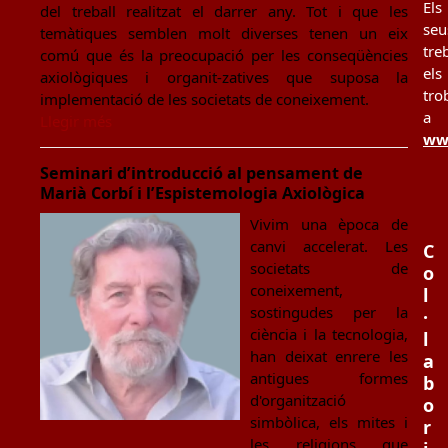
Els
del treball realitzat el darrer any. Tot i que les
seu
temàtiques semblen molt diverses tenen un eix
tre
comú que és la preocupació per les conseqüències
els
axiològiques i organit-zatives que suposa la
tro
implementació de les societats de coneixement.
a
Llegir més
www
Seminari d’introducció al pensament de
Marià Corbí i l’Espistemologia Axiològica
Vivim una època de
canvi accelerat. Les
C
societats de
o
coneixement,
l
sostingudes per la
·
ciència i la tecnologia,
l
han deixat enrere les
a
antigues formes
b
d'organització
o
simbòlica, els mites i
r
les religions que