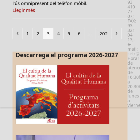
93
l'ús omnipresent del telèfon mòbil.
410
Llegir més
77
07;
FAX:
93
321
Previous
Page
Page
Page
Page
Page
Page
Page
Next
1
2
3
4
5
6
…
202
04
13;
e-
mail:
cetr@
Descarrega el programa 2026-2027
Horar
de
atenc
de
16:30
a
20:30
de
lunes
a
viern