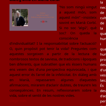
la
“No som ningú vingut
nec
a aquest món, som
de
aquest món” –insisteix
cul
sovint en Marià Corbí.
de
Si no soc “algú”, què
la
soc? On queda la
qua
consciència
hu
d’individualitat? I la responsabilitat sobre l’actuació?
i
O, quin propòsit pot tenir la vida? Preguntes com
qua
aquestes sorgeixen a partir de la lectura de
hu
nombrosos textos de saviesa, de tradicions i èpoques
pro
ben diferents, que subratllen que els éssers humans
des
ens veiem des d’una perspectiva equivocada, i que
d'u
aquest error és l’arrel de la infelicitat. En diàleg amb
ves
en Marià, repassarem algunes d’aquestes
laic
afirmacions, mirarem d’aclarir dubtes, de treure’n les
És
conseqüències. En resum, reflexionarem sobre la
des
vida, sobre el sentit de les nostres vides.
d'a
Llegir més
per