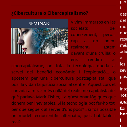
per
i
¿Cibercultura o Cibercapitalismo?
des
del
Vivim immersos en les
mo
societats del
qu
coneixement, però…
resu
cap a on anem
mé
realment? Estem
adi
davant d’una cruïlla: o
a
ens rendim al
les
cibercapitalisme, on tota la tecnologia queda al
sev
servei del benefici econòmic i l’explotació… o
pos
apostem per una cibercultura postcapitalista, que
i
posi la vida i la justícia social al centre. Aquest curs et
int
convida a mirar més enllà del realisme capitalista del
Tot
què parlava Mark Fisher, i a qüestionar lògiques que
aju
donem per inevitables. Si la tecnologia pot fer-ho tot,
és
per què segueix al servei d’uns pocs? I si fos possible
be
un model tecnocientífic alternatiu, just, habitable i
i
real?
li