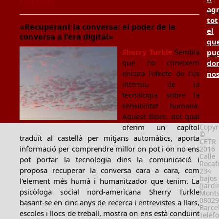
Llegir més
ag
tot
«Recuperant la conversa: el poder de la
el
conversa a l’era digital»
qu
Sherry Turkle
Sembla
pu
que no coneixem
don
encara l'efecte de l'ús
no
intensiu de la
tecnologia sobre la
sensibilitat humana.
Aquest llibre, del qual
Copyr
oferim un capítol
©
traduït al castellà per mitjans automàtics, aporta
CETR
informació per comprendre millor on pot i on no ens
2016
Calle
pot portar la tecnologia dins la comunicació i
Rocafo
proposa recuperar la conversa cara a cara, com
234
bajos
l'element més humà i humanitzador que tenim. La
(Jardi
psicòloga social nord-americana Sherry Turkle
Monts
08029
basant-se en cinc anys de recerca i entrevistes a llars,
Barce
escoles i llocs de treball, mostra on ens està conduint
Teléf