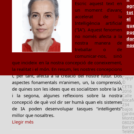
Escric aquest text en
ag
un moment d’avanç
tot
accelerat de la
el
Intel·ligència artificial
qu
(“IA”). Aquest fenomen
pu
no només afecta a la
don
nostra manera de
no
treballar o de
comunicar-nos, sinó
que incideix en la nostra concepció de coneixement,
la realitat i el món. En resum, les nostres concepcions
i, per tant, afecta a la creació del nostre futur. Dos
Copyr
aspectes fonamentals m’animen, un, la comprensió,
©
CETR
de quines son les idees que es socialitzen sobre la IA
2016
i la segona, algunes reflexions sobre la nostra
Calle
Rocafo
concepció de què vol dir ser humà quan els sistemes
234
de IA poden desenvolupar tasques “intel·ligents”
bajos
(Jardi
millor que nosaltres.
Monts
Llegir més
08029
Barce
Teléf