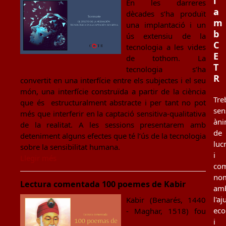
i
En les darreres
a
dècades s’ha produït
m
una implantació i un
b
ús extensiu de la
C
tecnologia a les vides
E
de tothom. La
T
tecnologia s’ha
R
convertit en una interfície entre els subjectes i el seu
món, una interfície construïda a partir de la ciència
Tre
que és estructuralment abstracte i per tant no pot
sen
més que interferir en la captació sensitiva-qualitativa
àn
de la realitat. A les sessions presentarem amb
de
deteniment alguns efectes que té l’ús de la tecnologia
luc
sobre la sensibilitat humana.
i
Llegir més
co
no
Lectura comentada 100 poemes de Kabir
am
l'aj
Kabir (Benarés, 1440
ec
- Maghar, 1518) fou
i