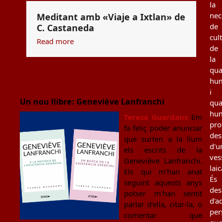
la
nec
Meditant amb «Viaje a Ixtlan» de
de
C. Castaneda
cul
Read more
de
la
qua
hu
i
Un nou llibre: Geneviève Lanfranchi
qua
hu
Teresa Guardans
Em
pro
fa feliç poder anunciar
des
que surten a la llum
d'u
els escrits de la
ves
Geneviève Lanfranchi.
laic
Els qui m'han anat
És
seguint aquests anys
des
potser m'han sentit
d'a
parlar d’ella, citar-la, o
per
comentar que