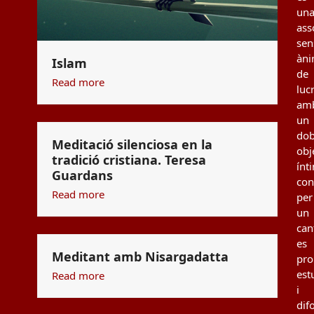
un
ass
sen
àn
Islam
de
Read more
luc
am
un
dob
Meditació silenciosa en la
obj
tradició cristiana. Teresa
ínt
Guardans
con
Read more
per
un
can
es
Meditant amb Nisargadatta
pro
est
Read more
i
dif