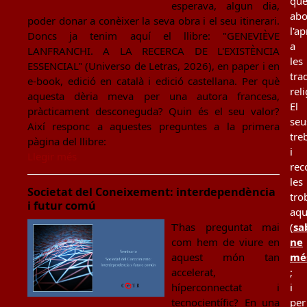
qu
esperava, algun dia,
ab
poder donar a conèixer la seva obra i el seu itinerari.
l'a
Doncs ja tenim aquí el llibre: "GENEVIÈVE
a
LANFRANCHI. A LA RECERCA DE L'EXISTÈNCIA
les
ESSENCIAL" (Universo de Letras, 2026), en paper i en
tra
e-book, edició en català i edició castellana. Per què
rel
aquesta dèria meva per una autora francesa,
El
pràcticament desconeguda? Quin és el seu valor?
seu
Així responc a aquestes preguntes a la primera
tre
pàgina del llibre:
i
Llegir més
rec
les
Societat del Coneixement: interdependència
tro
i futur comú
aqu
(
sa
T’has preguntat mai
ne
com hem de viure en
mé
aquest món tan
;
accelerat,
i
híperconnectat i
per
tecnocientífic? En una