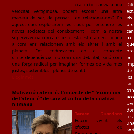
l'al
era on tot canvia a una
est
velocitat vertiginosa, podem escollir una altra
els
manera de ser, de pensar i de relacionar-nos? En
pro
aquest curs explorarem les claus per entendre les
can
noves societats del coneixement i com la nostra
axi
supervivència com a espècie està estretament lligada
qu
a com ens relacionem amb els altres i amb el
pro
planeta. Ens endinsarem en el concepte
la
d’interdependència: no com una debilitat, sinó com
imp
una força radical per imaginar formes de vida més
de
justes, sostenibles i plenes de sentit.
les
Llegir més
soc
d’i
Motivació i atenció. L’impacte de “l’economia
acc
de l’atenció” de cara al cultiu de la qualitat
per
humana
don
Teresa Guardans
los
Estem vivint els
un
efectes de
sor
l'anomenada