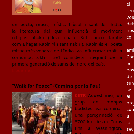
el
rec
vol
del
un poeta, músic, místic, filòsof i sant de l'Índia,
nos
la literatura del qual influencià el moviment
col
religiós bhakti (‘devocional’). Se'l coneix també
i
com Bhagat Kabir Yi (‘sant Kabir’). Kabir és el poeta
ami
místic més venerat de l'Índia. Va influenciar molt la
Con
comunitat sikh i se'l considera integrant de la
la
primera generació de sants del nord del país.
poss
Llegir més
de
sum
“Walk for Peace” (Camina per la Pau)
se
CETR
Aquest mes, un
al
grup de monjos
pro
budistes va culminar
con
una peregrinació de
a
3700 km des de Texas
la
fins a Washington,
sev