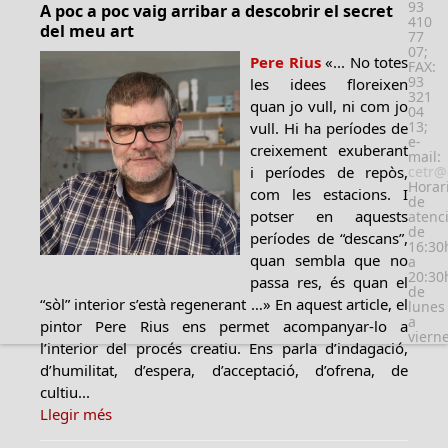
93
A poc a poc vaig arribar a descobrir el secret
410
del meu art
77
07;
Pere Rius
«... No totes
FAX:
93
les idees floreixen
321
quan jo vull, ni com jo
04
13;
vull. Hi ha períodes de
e-
creixement exuberant
mail:
i períodes de repòs,
cetr@
Horar
com les estacions. I
de
potser en aquests
atenc
de
períodes de “descans”,
16:30
quan sembla que no
a
20:30
passa res, és quan el
de
“sòl” interior s’està regenerant …» En aquest article, el
lunes
a
pintor Pere Rius ens permet acompanyar-lo a
viern
l’interior del procés creatiu. Ens parla d’indagació,
d’humilitat, d’espera, d’acceptació, d’ofrena, de
cultiu...
Llegir més