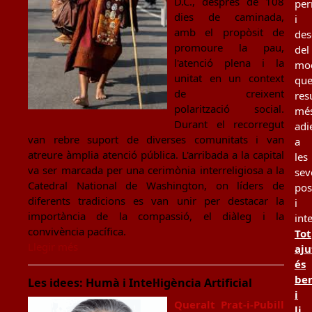
D.C., després de 108
per
dies de caminada,
i
amb el propòsit de
des
promoure la pau,
del
l'atenció plena i la
mo
unitat en un context
qu
de creixent
resu
polarització social.
mé
Durant el recorregut
adi
van rebre suport de diverses comunitats i van
a
atreure àmplia atenció pública. L'arribada a la capital
les
va ser marcada per una cerimònia interreligiosa a la
sev
Catedral National de Washington, on líders de
pos
diferents tradicions es van unir per destacar la
i
importància de la compassió, el diàleg i la
int
convivència pacífica.
Tot
Llegir més
aju
és
be
Les idees: Humà i Intel·ligència Artificial
i
Queralt Prat-i-Pubill
li