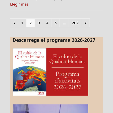
Llegir més
Previous
Page
Page
Page
Page
Page
Page
Next
1
2
3
4
5
…
202
Descarrega el programa 2026-2027