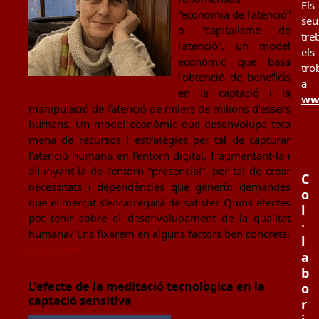
Els
“economia de l'atenció”
seu
o “capitalisme de
tre
l'atenció”, un model
els
econòmic que basa
tro
l'obtenció de beneficis
a
en la captació i la
www
manipulació de l'atenció de milers de milions d'éssers
humans. Un model econòmic que desenvolupa tota
mena de recursos i estratègies per tal de capturar
l’atenció humana en l’entorn digital, fragmentant-la i
allunyant-la de l’entorn “presencial”, per tal de crear
C
necessitats i dependències que generin demandes
o
que el mercat s’encarregarà de satisfer. Quins efectes
l
pot tenir sobre el desenvolupament de la qualitat
·
humana? Ens fixarem en alguns factors ben concrets.
l
Llegir més
a
b
L’efecte de la meditació tecnològica en la
o
captació sensitiva
r