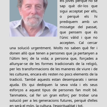
els joves perquè no se
sap què dir-los que
sigui acceptat per ells,
o perquè els hi
prediquem amb un
missatge del passat,
que pensem que és
l'únic vàlid i que no
accepten. Cal cercar
una solució urgentment. Molts no saben què fer i
donen allò que tenen a persones que ja pertanyen a
l'últim terç de la vida; a persona que, forçades a
allunyar-se de les formes tradicionals de la religió,
per les transformacions de les maneres de viure i de
les cultures, encara els resten no pocs elements de la
tradició. També aquests estan desemparats i sense
ajuda. Els qui dediquen la seva vida i els seus
esforços a aquest tipus de persones fan molt bé.
Tanmateix, cal fer un gran esforç per trobar una
solució per a les generacions futures, perquè d’elles
en serà el món, la cultura, l'espiritualitat i tot.