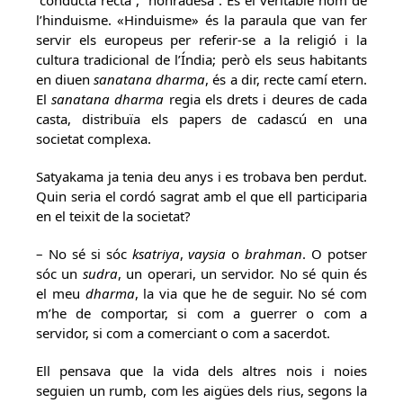
“conducta recta”, “honradesa”. És el veritable nom de
l’hinduisme. «Hinduisme» és la paraula que van fer
servir els europeus per referir-se a la religió i la
cultura tradicional de l’Índia; però els seus habitants
en diuen
sanatana dharma
, és a dir, recte camí etern.
El
sanatana dharma
regia els drets i deures de cada
casta, distribuïa els papers de cadascú en una
societat complexa.
Satyakama ja tenia deu anys i es trobava ben perdut.
Quin seria el cordó sagrat amb el que ell participaria
en el teixit de la societat?
– No sé si sóc
ksatriya
,
vaysia
o
brahman
. O potser
sóc un
sudra
, un operari, un servidor. No sé quin és
el meu
dharma
, la via que he de seguir. No sé com
m’he de comportar, si com a guerrer o com a
servidor, si com a comerciant o com a sacerdot.
Ell pensava que la vida dels altres nois i noies
seguien un rumb, com les aigües dels rius, segons la