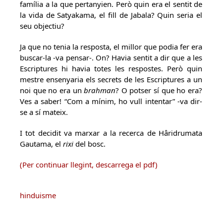
família a la que pertanyien. Però quin era el sentit de
la vida de Satyakama, el fill de Jabala? Quin seria el
seu objectiu?
Ja que no tenia la resposta, el millor que podia fer era
buscar-la -va pensar-. On? Havia sentit a dir que a les
Escriptures hi havia totes les respostes. Però quin
mestre ensenyaria els secrets de les Escriptures a un
noi que no era un
brahman
? O potser sí que ho era?
Ves a saber! “Com a mínim, ho vull intentar” -va dir-
se a sí mateix.
I tot decidit va marxar a la recerca de Hâridrumata
Gautama, el
rixi
del bosc.
(Per continuar llegint, descarrega el pdf)
hinduisme