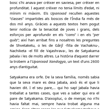
bosc s’hi anava per créixer en saviesa, per créixer en
profunditat. I aquest créixer no tenia límits d’edat, ni
mínim ni màxim. Els
Upanixad
recullen aquestes
“classes” impartides als boscos de l’Índia fa més de
dos mil anys. Gràcies a aquests textos hem pogut
tenir notícia de la tenacitat de joves i grans, dels
esforços per aprofundir en els “
coms
” i en els “
per
quès
”; així han arribat fins a nosaltres les preguntes
de Shvetaketu, o les de Gârjî -filla de Vachaknu-,
Nachiketa -el fill de Vajashrava-, les de Satyakama
Jabala i les de molts altres. La història d’aquest darrer
la trobem a l’
Upanixad Xandogya
, un text d’uns 2600
anys d’antiguitat.
Satyakama era orfe. De la seva família, només sabia
que la seva mare es deia Jabala, això és el que li
havien dit. I el seu pare,… qui ho sap! Jabala havia
treballat a tantes cases, que ves a saber qui era el
pare de Satyakama. D’aixopluc, o de menjar, no n’hi
havia faltat mai, sempre havia trobat alguna ma