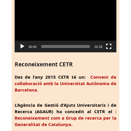
de
vídeo
00:00
02:28
Reconeixement CETR
Des de l’any 2015 CETR té un:
Conveni de
col·laboració amb la Universitat Autònoma de
Barcelona.
L’Agència de Gestió d’Ajuts Universitaris i de
Recerca (AGAUR) ha concedit al CETR el :
Reconeixement com a Grup de recerca per la
Generalitat de Catalunya.