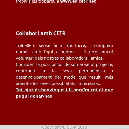
treballs els trobareu a
www.ea.cetr.net
Col·labori amb CETR
Treballem sense ànim de lucre, i comptem
només amb l'ajut econòmic i el recolzament
voluntari dels nostres col·laboradors i amics.
Consideri la possibilitat de sumar-se al projecte,
contribuir a la seva permanència i
desenvolupament del mode que resulti més
adient a les seves possibilitats i interessos.
Tot ajut és benvingut i li agraïm tot el que
pugui donar-nos
Copyright © CETR 2016