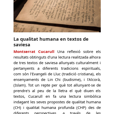
La qualitat humana en textos de
saviesa
Montserrat Cucarull
Una reflexió sobre els
resultats obtinguts d'una lectura realitzada alhora
de tres textos de saviesa allunyats culturalment i
pertanyents a diferents tradicions espirituals,
com són l'Evangeli de Lluc (tradició cristiana), els
ensenyaments de Lin Chi (budisme), i l'Alcorà,
(Islam). Tot un repte per què tot allunyant-se de
prendre's al peu de la lletra el què diuen els
textos, Cucarull en fa una lectura simbòlica
indagant les seves propostes de qualitat humana
(CH) i qualitat humana profunda (CHP) des de
diferents perspectives, a través de les