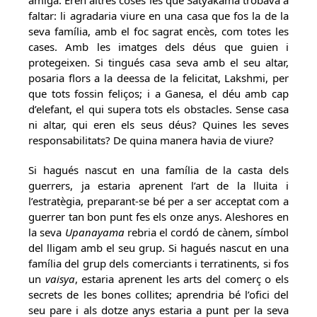
amiga. Eren altres coses les que Satyakama trobava a
faltar: li agradaria viure en una casa que fos la de la
seva família, amb el foc sagrat encès, com totes les
cases. Amb les imatges dels déus que guien i
protegeixen. Si tingués casa seva amb el seu altar,
posaria flors a la deessa de la felicitat, Lakshmi, per
que tots fossin feliços; i a Ganesa, el déu amb cap
d’elefant, el qui supera tots els obstacles. Sense casa
ni altar, qui eren els seus déus? Quines les seves
responsabilitats? De quina manera havia de viure?
Si hagués nascut en una família de la casta dels
guerrers, ja estaria aprenent l’art de la lluita i
l’estratègia, preparant-se bé per a ser acceptat com a
guerrer tan bon punt fes els onze anys. Aleshores en
la seva
Upanayama
rebria el cordó de cànem, símbol
del lligam amb el seu grup. Si hagués nascut en una
família del grup dels comerciants i terratinents, si fos
un
vaisya
, estaria aprenent les arts del comerç o els
secrets de les bones collites; aprendria bé l’ofici del
seu pare i als dotze anys estaria a punt per la seva