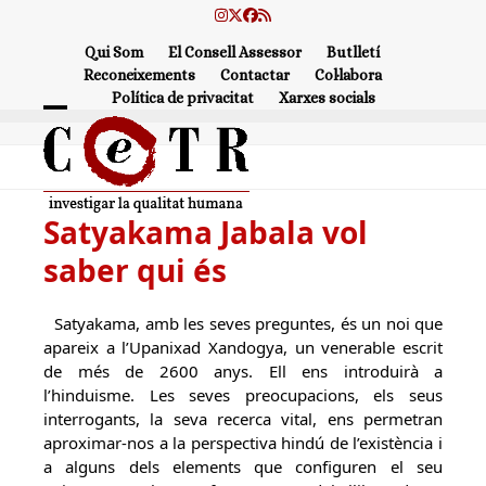
Skip
Instagram
Twitter
Facebook
RSS
to
Qui Som
El Consell Assessor
Butlletí
content
Reconeixements
Contactar
Col·labora
Política de privacitat
Xarxes socials
Open
Close
mobile
mobile
menu
menu
Satyakama Jabala vol
saber qui és
Satyakama, amb les seves preguntes, és un noi que
apareix a l’Upanixad Xandogya, un venerable escrit
de més de 2600 anys. Ell ens introduirà a
l’hinduisme. Les seves preocupacions, els seus
interrogants, la seva recerca vital, ens permetran
aproximar-nos a la perspectiva hindú de l’existència i
a alguns dels elements que configuren el seu