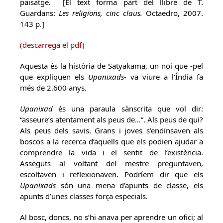
paisatge. [El text forma part del llibre de T.
Guardans:
Les religions, cinc claus.
Octaedro, 2007.
143 p.]
(descarrega el pdf)
Aquesta és la història de Satyakama, un noi que -pel
que expliquen els
Upanixads-
va viure a l’Índia fa
més de 2.600 anys.
Upanixad
és una paraula sànscrita que vol dir:
“asseure’s atentament als peus de…”. Als peus de qui?
Als peus dels savis. Grans i joves s’endinsaven als
boscos a la recerca d’aquells que els podien ajudar a
comprendre la vida i el sentit de l’existència.
Asseguts al voltant del mestre preguntaven,
escoltaven i reflexionaven. Podríem dir que els
Upanixads
són una mena d’apunts de classe, els
apunts d’unes classes força especials.
Al bosc, doncs, no s’hi anava per aprendre un ofici; al