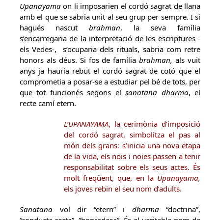
Upanayama
on li imposarien el cordó sagrat de llana
amb el que se sabria unit al seu grup per sempre. I si
hagués nascut
brahman
, la seva família
s’encarregaria de la interpretació de les escriptures -
els Vedes-, s’ocuparia dels rituals, sabria com retre
honors als déus. Si fos de família
brahman,
als vuit
anys ja hauria rebut el cordó sagrat de cotó que el
comprometia a posar-se a estudiar pel bé de tots, per
que tot funcionés segons el
sanatana dharma
, el
recte camí etern.
L’UPANAYAMA
, la cerimònia d’imposició
del cordó sagrat, simbolitza el pas al
món dels grans: s’inicia una nova etapa
de la vida, els nois i noies passen a tenir
responsabilitat sobre els seus actes. És
molt freqüent, que, en la
Upanayama,
els joves rebin el seu nom d’adults.
Sanatana
vol dir “etern” i
dharma
“doctrina”,