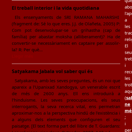
qu
ab
El treball interior i la vida quotidiana
l'a
Els ensenyaments de SRI RAMANA MAHARSHI
a
(fragment de: Sé lo que eres. J.J. de Olañeta, 2005) P:
les
Com pot desenvolupar-se un grihastha (cap de
tra
família) per abastar moksha (alliberament)? Ha de
rel
convertir-se necessàriament en captaire per assolir-
El
la? R: Per què…
seu
Llegir més
tre
i
Satyakama Jabala vol saber qui és
rec
les
Satyakama, amb les seves preguntes, és un noi que
tro
apareix a l’Upanixad Xandogya, un venerable escrit
aqu
de més de 2600 anys. Ell ens introduirà a
(
sa
l’hinduisme. Les seves preocupacions, els seus
ne
interrogants, la seva recerca vital, ens permetran
mé
aproximar-nos a la perspectiva hindú de l’existència i
;
a alguns dels elements que configuren el seu
i
paisatge. [El text forma part del llibre de T. Guardans:
per