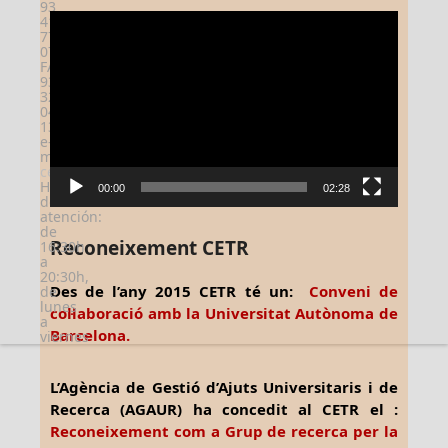
93
Reproductor
410
77
de
07;
vídeo
FAX:
93
321
04
13;
e-
mail:
cetr@cetr.net
Horario
00:00
02:28
de
atención:
de
Reconeixement CETR
16:30h
a
20:30h,
Des de l’any 2015 CETR té un:
Conveni de
de
lunes
col·laboració amb la Universitat Autònoma de
a
Barcelona.
viernes
L’Agència de Gestió d’Ajuts Universitaris i de
Recerca (AGAUR) ha concedit al CETR el :
Reconeixement com a Grup de recerca per la