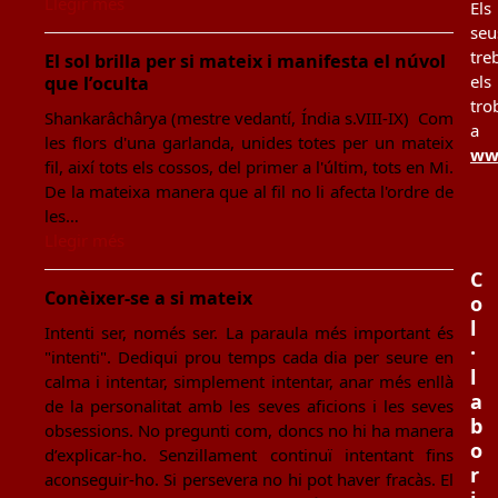
Llegir més
Els
seu
tre
El sol brilla per si mateix i manifesta el núvol
els
que l’oculta
tro
Shankarâchârya (mestre vedantí, Índia s.VIII-IX) Com
a
les flors d'una garlanda, unides totes per un mateix
www
fil, així tots els cossos, del primer a l'últim, tots en Mi.
De la mateixa manera que al fil no li afecta l'ordre de
les…
Llegir més
C
Conèixer-se a si mateix
o
l
Intenti ser, només ser. La paraula més important és
·
"intenti". Dediqui prou temps cada dia per seure en
l
calma i intentar, simplement intentar, anar més enllà
a
de la personalitat amb les seves aficions i les seves
b
obsessions. No pregunti com, doncs no hi ha manera
o
d’explicar-ho. Senzillament continuï intentant fins
r
aconseguir-ho. Si persevera no hi pot haver fracàs. El