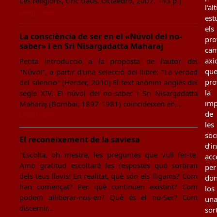
Les religions, cinc claus. Octaedro, 2007. 143 p.]
l'al
Llegir més
est
els
La consciència de ser en el «Núvol del no-
pro
saber» i en Sri Nisargadatta Maharaj
can
axi
Petita introducció a la proposta de l'autor del
qu
"Núvol", a partir d'una selecció del llibre: "La verdad
pro
del silencio" (Herder, 2010) El text anònim anglès del
la
segle XIV, El núvol del no-saber i Sri Nisargadatta
imp
Maharaj (Bombai, 1897-1981) coincideixen en…
de
Llegir més
les
soc
El reconeixement de la saviesa
d’i
"Escolta, oh mestre, les preguntes que vull fer-te.
acc
Amb gratitud escoltaré les respostes que sortiran
per
dels teus llavis! En realitat, què són els lligams? Com
don
han començat? Per què continuen existint? Com
los
podem alliberar-nos-en? Què és el no-Ser? Com
un
discernir…
sor