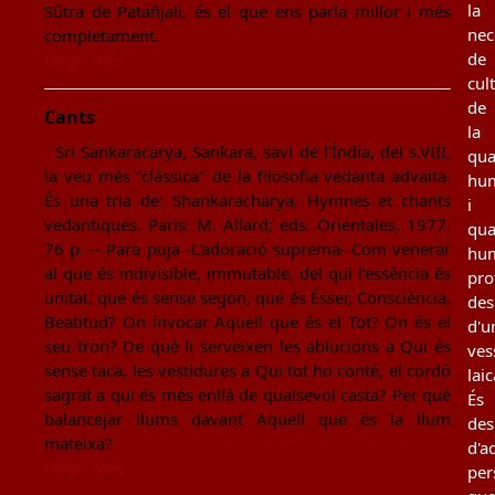
la
Sûtra de Patañjali, és el que ens parla millor i més
nec
completament.
de
Llegir més
cul
de
Cants
la
Sri Sankaracarya, Sankara, savi de l'Índia, del s.VIII,
qua
la veu més "clàssica" de la filosofia vedanta advaita.
hu
És una tria de: Shankaracharya. Hymnes et chants
i
vedantiques. Paris: M. Allard; eds. Orientales, 1977.
qua
76 p. -- Para puja -L'adoració suprema- Com venerar
hu
al que és indivisible, immutable, del qui l'essència és
pro
unitat, que és sense segon, que és Ésser, Consciència,
des
Beatitud? On invocar Aquell que és el Tot? On és el
d'u
seu tron? De què li serveixen les ablucions a Qui és
ves
sense taca, les vestidures a Qui tot ho conté, el cordó
laic
sagrat a qui és més enllà de qualsevol casta? Per què
És
balancejar llums davant Aquell que és la llum
des
mateixa?
d'a
Llegir més
per