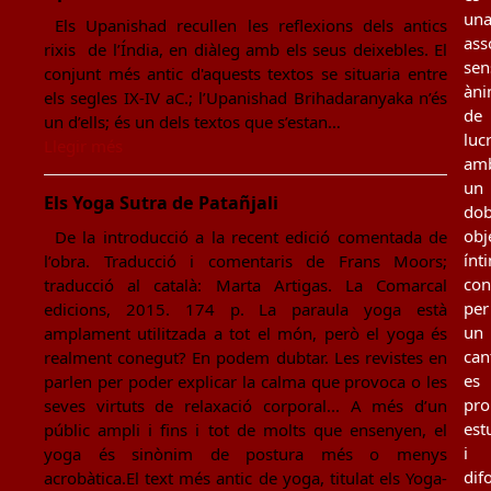
un
Els Upanishad recullen les reflexions dels antics
ass
rixis de l’Índia, en diàleg amb els seus deixebles. El
sen
conjunt més antic d'aquests textos se situaria entre
àn
els segles IX-IV aC.; l’Upanishad Brihadaranyaka n’és
de
un d’ells; és un dels textos que s’estan…
luc
Llegir més
am
un
Els Yoga Sutra de Patañjali
dob
obj
De la introducció a la recent edició comentada de
ínt
l’obra. Traducció i comentaris de Frans Moors;
con
traducció al català: Marta Artigas. La Comarcal
per
edicions, 2015. 174 p. La paraula yoga està
un
amplament utilitzada a tot el món, però el yoga és
can
realment conegut? En podem dubtar. Les revistes en
es
parlen per poder explicar la calma que provoca o les
pro
seves virtuts de relaxació corporal... A més d’un
est
públic ampli i fins i tot de molts que ensenyen, el
i
yoga és sinònim de postura més o menys
dif
acrobàtica.El text més antic de yoga, titulat els Yoga-