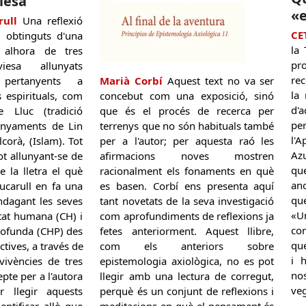
iesa
«e
ull
Una reflexió
CE
s obtinguts d'una
la 
a alhora de tres
pr
esa allunyats
rec
 pertanyents a
Marià Corbí
Aquest text no va ser
la 
s espirituals, com
concebut com una exposició, sinó
d'a
e Lluc (tradició
que és el procés de recerca per
per
senyaments de Lin
terrenys que no són habituals també
l'
lcorà, (Islam). Tot
per a l'autor; per aquesta raó les
Az
ot allunyant-se de
afirmacions noves mostren
qu
e la lletra el què
racionalment els fonaments en què
an
Cucarull en fa una
es basen. Corbí ens presenta aquí
que
indagant les seves
tant novetats de la seva investigació
«U
tat humana (CH) i
com aprofundiments de reflexions ja
con
rofunda (CHP) des
fetes anteriorment. Aquest llibre,
qu
ctives, a través de
com els anteriors sobre
i 
 vivències de tres
epistemologia axiològica, no es pot
no
epte per a l'autora
llegir amb una lectura de corregut,
ve
r llegir aquests
perquè és un conjunt de reflexions i
dentificar allò que
meditacions en què el pensament és