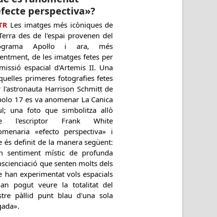
fecte perspectiva»?
TR
Les imatges més icòniques de
Terra des de l'espai provenen del
ograma Apol·lo i ara, més
entment, de les imatges fetes per
missió espacial d'Artemis II. Una
quelles primeres fotografies fetes
 l'astronauta Harrison Schmitt de
Apolo 17 es va anomenar La Canica
ul; una foto que simbolitza allò
e l'escriptor Frank White
omenaria «efecto perspectiva» i
 és definit de la manera següent:
n sentiment místic de profunda
scienciació que senten molts dels
e han experimentat vols espacials
han pogut veure la totalitat del
stre pàl·lid punt blau d'una sola
gada».