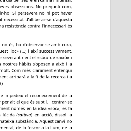
da dia per seure en calma i intentar,
 seves obsessions. No pregunti com,
ir-ho. Si persevera no hi pot haver
t necessitat d’alliberar-se d’aquesta
 resistència contra l’innecessari és
ue no és, ha d’observar-se amb cura,
est lloc» (…) i així successivament,
perseverantment el «sóc» de «això» i
s nostres hàbits s’oposen a això i la
a molt. Com més clarament entengui
t arribarà a la fi de la recerca i a
2)
 que impedeix el reconeixement de la
per alt el que és subtil, i centrar-se
 ment només en la idea «sóc», es fa
 lúcida (
sattwa
) en acció, dissol la
mateixa substància. Aquest canvi no
ental, de la foscor a la llum, de la