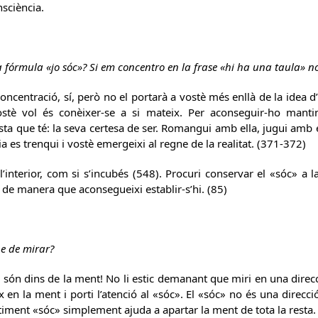
nsciència.
a fórmula «jo sóc»? Si em concentro en la frase «hi ha una taula» n
oncentració, sí, però no el portarà a vostè més enllà de la idea d’
ostè vol és conèixer-se a si mateix. Per aconseguir-ho mant
ista que té: la seva certesa de ser. Romangui amb ella, jugui amb el
a es trenqui i vostè emergeixi al regne de la realitat. (371-372)
’interior, com si s’incubés (548). Procuri conservar el «sóc» a l
 de manera que aconsegueixi establir-s’hi. (85)
he de mirar?
s són dins de la ment! No li estic demanant que miri en una direcc
x en la ment i porti l’atenció al «sóc». El «sóc» no és una direcció
timent «sóc» simplement ajuda a apartar la ment de tota la resta.