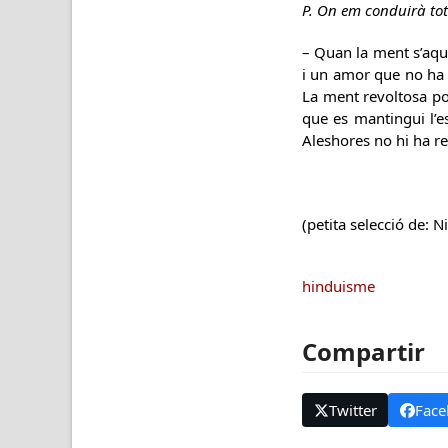
P. On em conduirà tot
– Quan la ment s’aqui
i un amor que no ha 
La ment revoltosa po
que es mantingui l’es
Aleshores no hi ha r
(petita selecció de: 
hinduisme
Compartir
Twitter
Face