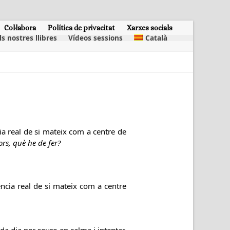
Col·labora
Política de privacitat
Xarxes socials
ls nostres llibres
Vídeos sessions
Català
ia real de si mateix com a centre de
vors, què he de fer?
ència real de si mateix com a centre