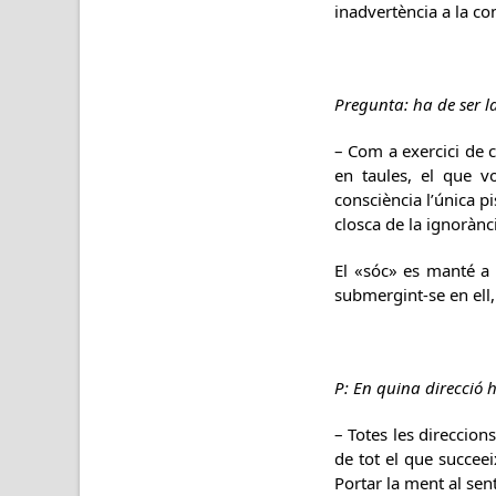
inadvertència a la co
Pregunta: ha de ser l
– Com a exercici de c
en taules, el que v
consciència l’única p
closca de la ignorànci
El «sóc» es manté a l
submergint-se en ell,
P: En quina direcció 
– Totes les direccion
de tot el que succeei
Portar la ment al sen