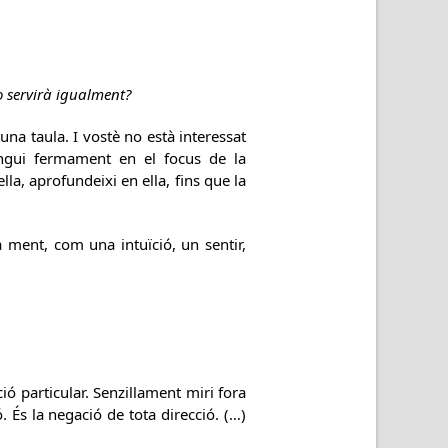
o servirà igualment?
una taula. I vostè no està interessat
ingui fermament en el focus de la
la, aprofundeixi en ella, fins que la
a ment, com una intuïció, un sentir,
ió particular. Senzillament miri fora
. És la negació de tota direcció. (…)