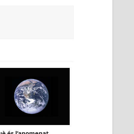
uè és l’anomenat