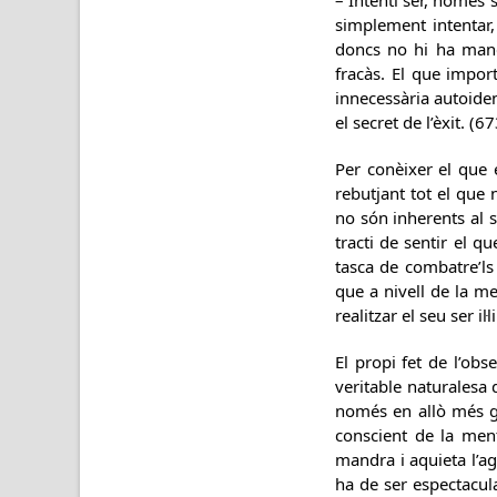
– Intenti ser, només 
simplement intentar,
doncs no hi ha maner
fracàs. El que import
innecessària autoiden
el secret de l’èxit. (67
Per conèixer el que 
rebutjant tot el que 
no són inherents al 
tracti de sentir el q
tasca de combatre’ls
que a nivell de la me
realitzar el seu ser i
El propi fet de l’obs
veritable naturalesa d
només en allò més gr
conscient de la ment
mandra i aquieta l’a
ha de ser espectacula