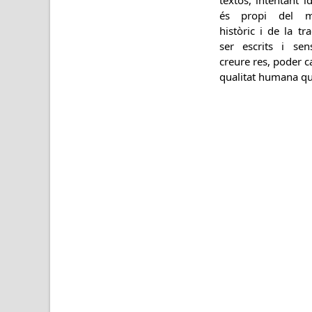
és propi del mo
històric i de la t
ser escrits i sen
creure res, poder ca
qualitat humana qu