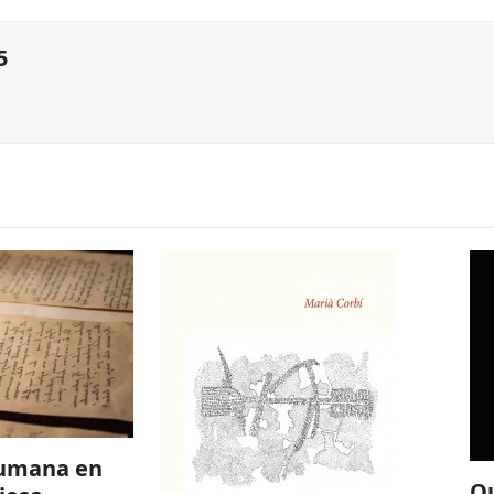
5
humana en
Q