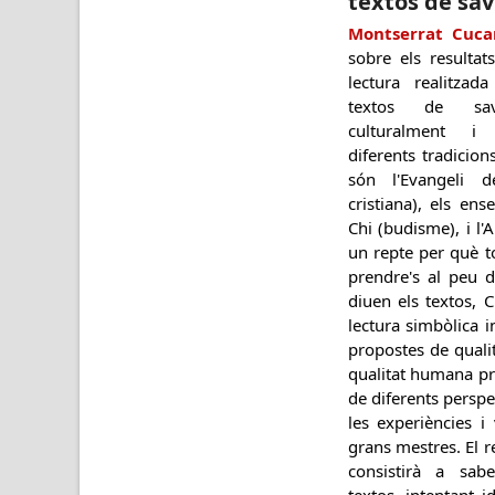
textos de sav
Montserrat Cucar
sobre els resultat
lectura realitzad
textos de savi
culturalment i
diferents tradicion
són l'Evangeli d
cristiana), els en
Chi (budisme), i l'A
un repte per què t
prendre's al peu d
diuen els textos, 
lectura simbòlica 
propostes de quali
qualitat humana p
de diferents perspe
les experiències i
grans mestres. El r
consistirà a sabe
textos, intentant i