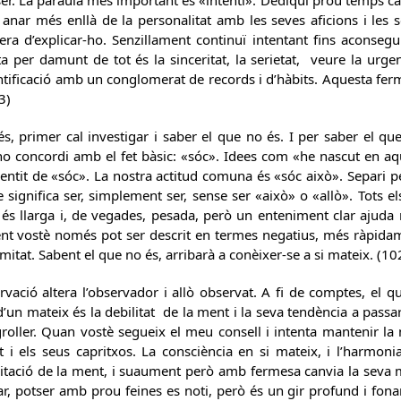
ser. La paraula més important és «intenti». Dediqui prou temps ca
 anar més enllà de la personalitat amb les seves aficions i les
a d’explicar-ho. Senzillament continuï intentant fins aconsegu
a per damunt de tot és la sinceritat, la serietat, veure la urgen
tificació amb un conglomerat de records i d’hàbits. Aquesta ferma
3)
és, primer cal investigar i saber el que no és. I per saber el q
no concordi amb el fet bàsic: «sóc». Idees com «he nascut en aqu
sentit de «sóc». La nostra actitud comuna és «sóc això». Separi 
ue significa ser, simplement ser, sense ser «això» o «allò». Tots el
 és llarga i, de vegades, pesada, però un enteniment clar ajud
nt vostè només pot ser descrit en termes negatius, més ràpidamen
l·limitat. Sabent el que no és, arribarà a conèixer-se a si mateix. (10
ervació altera l’observador i allò observat. A fi de comptes, el
’un mateix és la debilitat de la ment i la seva tendència a passar 
oller. Quan vostè segueix el meu consell i intenta mantenir la
 i els seus capritxos. La consciència en si mateix, i l’harmonia
gitació de la ment, i suaument però amb fermesa canvia la seva 
r, potser amb prou feines es noti, però és un gir profund i fonam