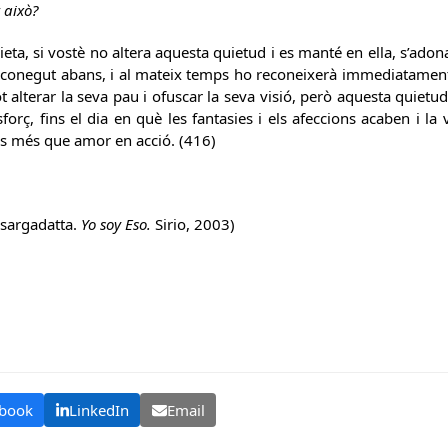
 això?
eta, si vostè no altera aquesta quietud i es manté en ella, s’ad
conegut abans, i al mateix temps ho reconeixerà immediatament 
t alterar la seva pau i ofuscar la seva visió, però aquesta quie
forç, fins el dia en què les fantasies i els afeccions acaben i la
es més que amor en acció. (416)
Nisargadatta.
Yo soy Eso.
Sirio, 2003)
book
LinkedIn
Email