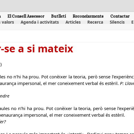
m
El Consell Assessor
Butlletí
Reconeixements
Contactar
 valors
Agenda i activitats
Articles
Recerca
Silencis
E
-se a si mateix
)
 no n’hi ha prou. Pot conèixer la teoria, però sense l’experiènc
benaurança impersonal, el mer coneixement verbal és estèril.
P: Lla
endre
les no n’hi ha prou. Pot conèixer la teoria, però sense l’experi
la benaurança impersonal, el mer coneixement verbal és estèril.
er?