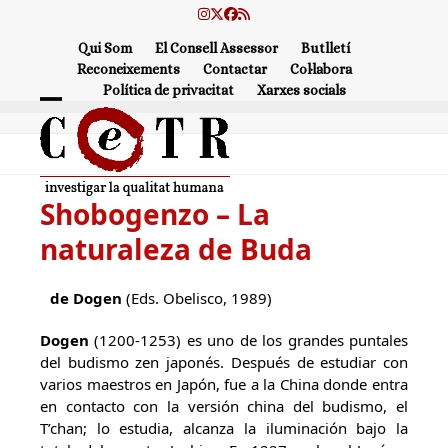
Skip
Instagram
Twitter
Facebook
RSS
to
Qui Som
El Consell Assessor
Butlletí
content
Reconeixements
Contactar
Col·labora
Política de privacitat
Xarxes socials
Open
Close
mobile
mobile
menu
menu
Shobogenzo – La
naturaleza de Buda
de Dogen
(Eds. Obelisco, 1989)
Dogen
(1200-1253) es uno de los grandes puntales
del budismo zen japonés. Después de estudiar con
varios maestros en Japón, fue a la China donde entra
en contacto con la versión china del budismo, el
T’chan; lo estudia, alcanza la iluminación bajo la