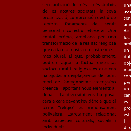
secularització de més i més àmbits
un
de les nostres societats, la seva
ass
organització, comprensió i gestió de
sen
l'entorn, fonaments del sentit
àn
personal i col·lectiu, etcètera. Una
de
entitat pròpia, ampliada per una
luc
transformació de la realitat religiosa
am
que cada dia mostra un rostre més i
un
més plural. El que, probablement,
dob
podrem agrair a l'actual diversitat
obj
sociocultural i religiosa és que ens
ínt
ha ajudat a desplaçar-nos del punt
con
mort de l'antagonisme creença/no
per
creença aportant nous elements al
un
debat. La diversitat ens ha posat
can
cara a cara davant l'evidència que el
es
terme "religió" és immensament
pro
polivalent. Estretament relacionat
est
amb aspectes culturals, socials i
i
individuals…
dif