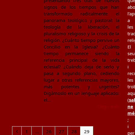
presentando tres olas de nuevos
qu
signos de los tiempos que han
ab
transformado radicalmente el
l'a
panorama teológico y pastoral: la
a
teología de la liberación, el
les
pluralismo religioso y la crisis de la
tra
religión. ¿Cuánto tiempo pervive un
rel
Concilio en la Iglesia? ¿Cuánto
El
tiempo permanece siendo la
seu
referencia principal de la vida
tre
eclesial? ¿Cuándo deja de serlo y
i
pasa a segundo plano, cediendo
rec
lugar a otras referencias mayores,
les
más potentes y urgentes?
tro
Digámoslo en un lenguaje aplicado:
aqu
el…
(
sa
Llegir més
ne
mé
;
i
Previous
Page
Page
Page
Page
Page
1
…
26
27
28
29
per