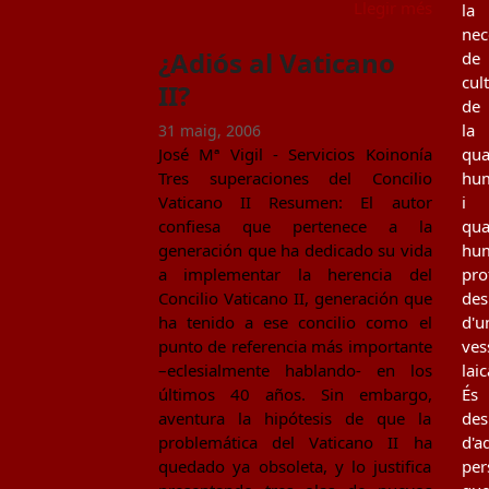
Llegir més
la
nec
¿Adiós al Vaticano
de
cul
II?
de
la
31 maig, 2006
José Mª Vigil - Servicios Koinonía
qua
Tres superaciones del Concilio
hu
Vaticano II Resumen: El autor
i
confiesa que pertenece a la
qua
generación que ha dedicado su vida
hu
a implementar la herencia del
pro
Concilio Vaticano II, generación que
des
ha tenido a ese concilio como el
d'u
punto de referencia más importante
ves
–eclesialmente hablando- en los
laic
últimos 40 años. Sin embargo,
És
aventura la hipótesis de que la
des
problemática del Vaticano II ha
d'a
quedado ya obsoleta, y lo justifica
per