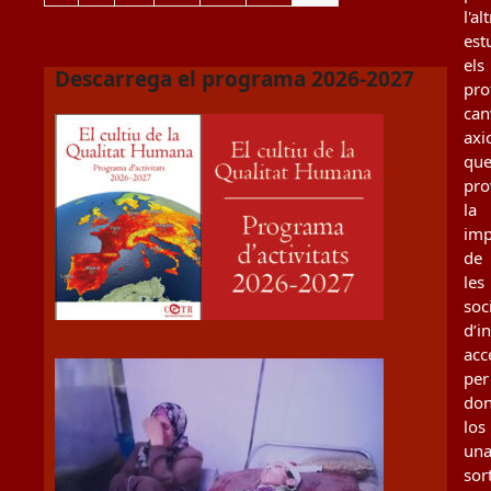
l'al
est
els
Descarrega el programa 2026-2027
pro
can
axi
qu
pro
la
imp
de
les
soc
d’i
acc
per
don
los
un
sor