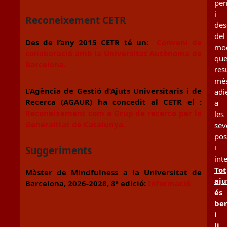
per
i
Reconeixement CETR
des
del
Des de l’any 2015 CETR té un:
Conveni de
mo
col·laboració amb la Universitat Autònoma de
qu
Barcelona.
resu
mé
L’Agència de Gestió d’Ajuts Universitaris i de
adi
Recerca (AGAUR) ha concedit al CETR el :
a
Reconeixement com a Grup de recerca per la
les
Generalitat de Catalunya.
sev
pos
i
Suggeriments
int
Tot
Màster de Mindfulness a la Universitat de
aju
Barcelona, 2026-2028, 8ª edició:
Informació
és
be
i
li