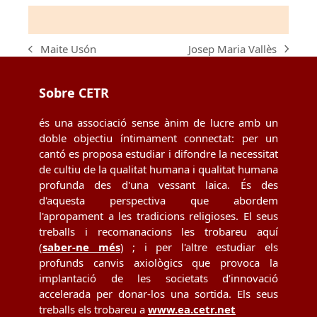
Josep Maria Vallès
Maite Usón
next
previous
post:
post:
Sobre CETR
és una associació sense ànim de lucre amb un
doble objectiu íntimament connectat: per un
cantó es proposa estudiar i difondre la necessitat
de cultiu de la qualitat humana i qualitat humana
profunda des d'una vessant laica. És des
d'aquesta perspectiva que abordem
l'apropament a les tradicions religioses. El seus
treballs i recomanacions les trobareu aquí
(
saber-ne més
) ; i per l'altre estudiar els
profunds canvis axiològics que provoca la
implantació de les societats d’innovació
accelerada per donar-los una sortida. Els seus
treballs els trobareu a
www.ea.cetr.net