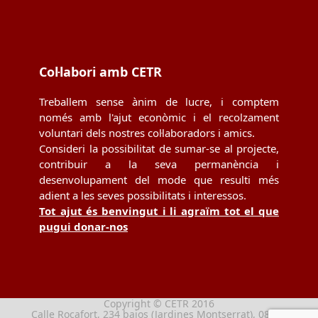
Col·labori amb CETR
Treballem sense ànim de lucre, i comptem
només amb l'ajut econòmic i el recolzament
voluntari dels nostres col·laboradors i amics.
Consideri la possibilitat de sumar-se al projecte,
contribuir a la seva permanència i
desenvolupament del mode que resulti més
adient a les seves possibilitats i interessos.
Tot ajut és benvingut i li agraïm tot el que
pugui donar-nos
Copyright © CETR 2016
Calle Rocafort, 234 bajos (Jardines Montserrat), 08029