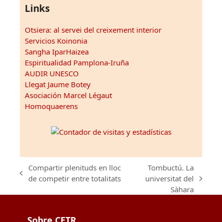
Links
Otsiera: al servei del creixement interior
Servicios Koinonia
Sangha IparHaizea
Espiritualidad Pamplona-Iruña
AUDIR UNESCO
Llegat Jaume Botey
Asociación Marcel Légaut
Homoquaerens
Compartir plenituds en lloc
Tombuctú. La
previous
de competir entre totalitats
universitat del
next
post:
Sàhara
post:
Sobre CETR