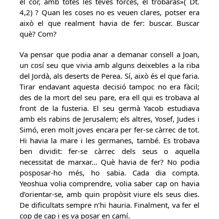
el cor, amb totes les teves forces, el trobaràs»( Dt.
4,2) ? Quan les coses no es veuen clares, potser era
això el que realment havia de fer: buscar. Buscar
què? Com?
Va pensar que podia anar a demanar consell a Joan,
un cosí seu que vivia amb alguns deixebles a la riba
del Jordà, als deserts de Perea. Sí, això és el que faria.
Tirar endavant aquesta decisió tampoc no era fàcil;
des de la mort del seu pare, era ell qui es trobava al
front de la fusteria. El seu germà Yacob estudiava
amb els rabins de Jerusalem; els altres, Yosef, Judes i
Simó, eren molt joves encara per fer-se càrrec de tot.
Hi havia la mare i les germanes, també. Es trobava
ben dividit: fer-se càrrec dels seus o aquella
necessitat de marxar… Què havia de fer? No podia
posposar-ho més, ho sabia. Cada dia compta.
Yeoshua volia comprendre, volia saber cap on havia
d’orientar-se, amb quin propòsit viure els seus dies.
De dificultats sempre n’hi hauria. Finalment, va fer el
cop de cap i es va posar en camí.