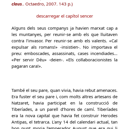
claus
.
. Octaedro, 2007. 143 p.)
descarregar el capítol sencer
Alguns dels seus companys ja havien marxat cap a
les muntanyes, per reunir-se amb els que lluitaven
contra l’invasor. Per reunir-se amb els valents. «Cal
expulsar als romans!» -insistien-. No importava el
preu: emboscades, assassinats, cases incendiades…
«Per servir Déu» -deien-. «Els col·laboracionistes la
pagaran cara!».
També el seu pare, quan vivia, havia rebut amenaces.
Era fuster el seu pare i, com molts altres artesans de
Natzaret, havia participat en la construcció de
Tiberíades, a un parell d’hores de camí. Tiberíades
era la nova capital que havia fet construir Herodes
Antipas, el tetrarca. L’any 14 del calendari actual, tan
bon punt moria l’emperador August que era qui li