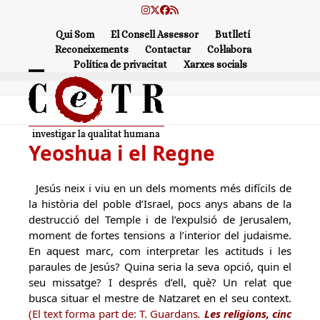
Skip
Instagram
Twitter
Facebook
RSS
to
Qui Som
El Consell Assessor
Butlletí
content
Reconeixements
Contactar
Col·labora
Política de privacitat
Xarxes socials
Open
Close
mobile
mobile
menu
menu
Yeoshua i el Regne
Jesús neix i viu en un dels moments més difícils de
la història del poble d’Israel, pocs anys abans de la
destrucció del Temple i de l’expulsió de Jerusalem,
moment de fortes tensions a l’interior del judaisme.
En aquest marc, com interpretar les actituds i les
paraules de Jesús? Quina seria la seva opció, quin el
seu missatge? I després d’ell, què? Un relat que
busca situar el mestre de Natzaret en el seu context.
(El text forma part de: T. Guardans
.
Les religions, cinc