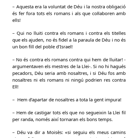
– Aquesta era la voluntat de Déu i la nostra obligació
és fer fora tots els romans i als que col·laboren amb
ells!
– Qui no lluiti contra els romans i contra els titelles
que els ajuden, no és fidel a la paraula de Déu i no és
un bon fill del poble d’Israel!
– No és contra els romans contra qui hem de lluitar! -
argumentaven els mestres de la Llei-. Si no hi hagués
pecadors, Déu seria amb nosaltres, i si Déu fos amb
nosaltres ni els romans ni ningú podrien res contra
Ell!
– Hem d’apartar de nosaltres a tota la gent impura!
– Hem de castigar tots els que no segueixin la Llei fil
per randa, només així tornaran els bons temps.
– Déu va dir a Moisès: «si seguiu els meus camins