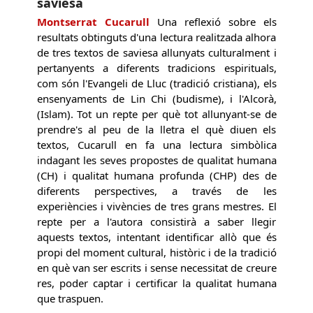
saviesa
Montserrat Cucarull
Una reflexió sobre els
resultats obtinguts d'una lectura realitzada alhora
de tres textos de saviesa allunyats culturalment i
pertanyents a diferents tradicions espirituals,
com són l'Evangeli de Lluc (tradició cristiana), els
ensenyaments de Lin Chi (budisme), i l'Alcorà,
(Islam). Tot un repte per què tot allunyant-se de
prendre's al peu de la lletra el què diuen els
textos, Cucarull en fa una lectura simbòlica
indagant les seves propostes de qualitat humana
(CH) i qualitat humana profunda (CHP) des de
diferents perspectives, a través de les
experiències i vivències de tres grans mestres. El
repte per a l'autora consistirà a saber llegir
aquests textos, intentant identificar allò que és
propi del moment cultural, històric i de la tradició
en què van ser escrits i sense necessitat de creure
res, poder captar i certificar la qualitat humana
que traspuen.