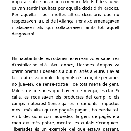
impura: sobre un antic cementiri. Molts fidels jueus
es van sentir insultats per aquella decisió d’Herodes.
Per aquella i per moltes altres decisions que no
respectaven la Llei de l’Aliança. Per això amenaçaven
i atacaven als qui col·laboraven amb tot aquell
desgovern!
Els habitants de les rodalies no en van voler saber res
d’instal·lar-se allà. Així doncs, Herodes Antipas va
oferir premis i beneficis a qui hi anés a viure, i aviat
la ciutat es va omplir de gentils (és a dir, de persones
no jueves), de sense-sostre i de tota mena de gent.
Milers de persones que havien de menjar, és clar. Si
calia, es requisaven els productes del camp, o els
camps mateixos! Sense gaires miraments. Impostos
més i més alts i qui no pogués pagar…, ho perdia tot.
Amb decisions com aquestes, la gent de pagès era
cada dia més pobre, mentre les ciutats s’enriquien.
Tiberíades és un exemple del que estava passant,