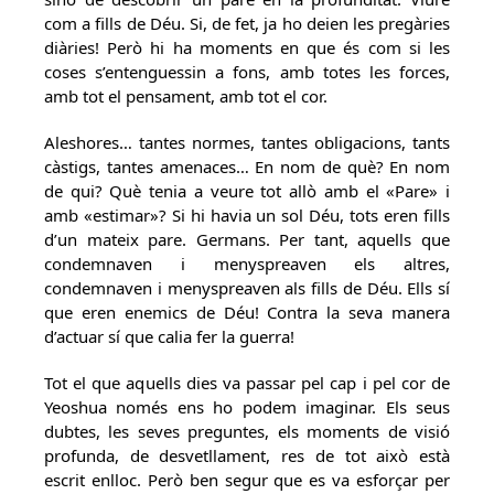
com a fills de Déu. Si, de fet, ja ho deien les pregàries
diàries! Però hi ha moments en que és com si les
coses s’entenguessin a fons, amb totes les forces,
amb tot el pensament, amb tot el cor.
Aleshores… tantes normes, tantes obligacions, tants
càstigs, tantes amenaces… En nom de què? En nom
de qui? Què tenia a veure tot allò amb el «Pare» i
amb «estimar»? Si hi havia un sol Déu, tots eren fills
d’un mateix pare. Germans. Per tant, aquells que
condemnaven i menyspreaven els altres,
condemnaven i menyspreaven als fills de Déu. Ells sí
que eren enemics de Déu! Contra la seva manera
d’actuar sí que calia fer la guerra!
Tot el que aquells dies va passar pel cap i pel cor de
Yeoshua només ens ho podem imaginar. Els seus
dubtes, les seves preguntes, els moments de visió
profunda, de desvetllament, res de tot això està
escrit enlloc. Però ben segur que es va esforçar per