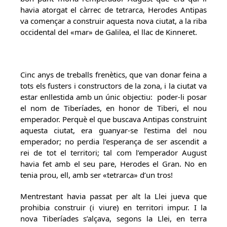
havia atorgat el càrrec de tetrarca, Herodes Antipas
va començar a construir aquesta nova ciutat, a la riba
occidental del «mar» de Galilea, el llac de Kinneret.
Cinc anys de treballs frenètics, que van donar feina a
tots els fusters i constructors de la zona, i la ciutat va
estar enllestida amb un únic objectiu: poder-li posar
el nom de Tiberíades, en honor de Tiberi, el nou
emperador. Perquè el que buscava Antipas construint
aquesta ciutat, era guanyar-se l’estima del nou
emperador; no perdia l’esperança de ser ascendit a
rei de tot el territori; tal com l’emperador August
havia fet amb el seu pare, Herodes el Gran. No en
tenia prou, ell, amb ser «tetrarca» d’un tros!
Mentrestant havia passat per alt la Llei jueva que
prohibia construir (i viure) en territori impur. I la
nova Tiberíades s’alçava, segons la Llei, en terra