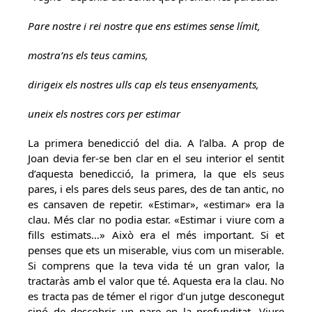
Pare nostre i rei nostre que ens estimes sense límit,
mostra’ns els teus camins,
dirigeix els nostres ulls cap els teus ensenyaments,
uneix els nostres cors per estimar
La primera benedicció del dia. A l’alba. A prop de
Joan devia fer-se ben clar en el seu interior el sentit
d’aquesta benedicció, la primera, la que els seus
pares, i els pares dels seus pares, des de tan antic, no
es cansaven de repetir. «Estimar», «estimar» era la
clau. Més clar no podia estar. «Estimar i viure com a
fills estimats…» Això era el més important. Si et
penses que ets un miserable, vius com un miserable.
Si comprens que la teva vida té un gran valor, la
tractaràs amb el valor que té. Aquesta era la clau. No
es tracta pas de témer el rigor d’un jutge desconegut
sinó de descobrir un pare en la profunditat. Viure