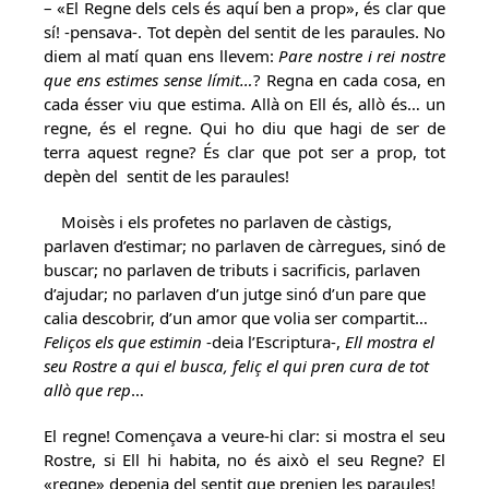
– «El Regne dels cels és aquí ben a prop», és clar que
sí! -pensava-. Tot depèn del sentit de les paraules. No
diem al matí quan ens llevem:
Pare nostre i rei nostre
que ens estimes sense límit…
? Regna en cada cosa, en
cada ésser viu que estima. Allà on Ell és, allò és… un
regne, és el regne. Qui ho diu que hagi de ser de
terra aquest regne? És clar que pot ser a prop, tot
depèn del sentit de les paraules!
Moisès i els profetes no parlaven de càstigs,
parlaven d’estimar; no parlaven de càrregues, sinó de
buscar; no parlaven de tributs i sacrificis, parlaven
d’ajudar; no parlaven d’un jutge sinó d’un pare que
calia descobrir, d’un amor que volia ser compartit…
Feliços els que estimin
-deia l’Escriptura-,
Ell mostra el
seu Rostre a qui el busca, feliç el qui pren cura de tot
allò que rep
…
El regne! Començava a veure-hi clar: si mostra el seu
Rostre, si Ell hi habita, no és això el seu Regne? El
«regne» depenia del sentit que prenien les paraules!