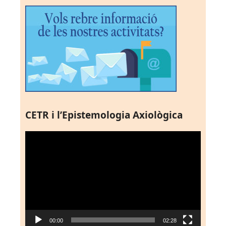
CETR i l’Epistemologia Axiològica
Reproductor
de
vídeo
00:00
02:28