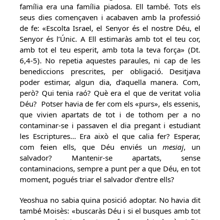
família era una família piadosa. Ell també. Tots els
seus dies començaven i acabaven amb la professió
de fe: «Escolta Israel, el Senyor és el nostre Déu, el
Senyor és l’Únic. A Ell estimaràs amb tot el teu cor,
amb tot el teu esperit, amb tota la teva força» (Dt.
6,4-5). No repetia aquestes paraules, ni cap de les
benediccions prescrites, per obligació. Desitjava
poder estimar, algun dia, d’aquella manera. Com,
però? Qui tenia raó? Què era el que de veritat volia
Déu? Potser havia de fer com els «purs», els essenis,
que vivien apartats de tot i de tothom per a no
contaminar-se i passaven el dia pregant i estudiant
les Escriptures… Era això el que calia fer? Esperar,
com feien ells, que Déu enviés un
mesiaj
, un
salvador? Mantenir-se apartats, sense
contaminacions, sempre a punt per a que Déu, en tot
moment, pogués triar el salvador d’entre ells?
Yeoshua no sabia quina posició adoptar. No havia dit
també Moisès: «buscaràs Déu i si el busques amb tot