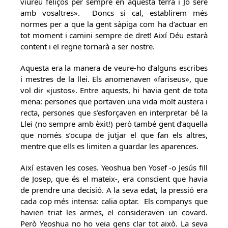
viureu feliços per sempre en aquesta terra i Jo seré
amb vosaltres». Doncs si cal, establirem més
normes per a que la gent sàpiga com ha d’actuar en
tot moment i camini sempre de dret! Així Déu estarà
content i el regne tornarà a ser nostre.
Aquesta era la manera de veure-ho d’alguns escribes
i mestres de la llei. Els anomenaven «fariseus», que
vol dir «justos». Entre aquests, hi havia gent de tota
mena: persones que portaven una vida molt austera i
recta, persones que s’esforçaven en interpretar bé la
Llei (no sempre amb èxit!) però també gent d’aquella
que només s’ocupa de jutjar el que fan els altres,
mentre que ells es limiten a guardar les aparences.
Així estaven les coses. Yeoshua ben Yosef -o Jesús fill
de Josep, que és el mateix-, era conscient que havia
de prendre una decisió. A la seva edat, la pressió era
cada cop més intensa: calia optar. Els companys que
havien triat les armes, el consideraven un covard.
Però Yeoshua no ho veia gens clar tot això. La seva