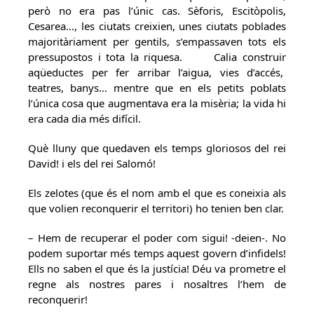
però no era pas l’únic cas. Sèforis, Escitòpolis,
Cesarea…, les ciutats creixien, unes ciutats poblades
majoritàriament per gentils, s’empassaven tots els
pressupostos i tota la riquesa. Calia construir
aqüeductes per fer arribar l’aigua, vies d’accés,
teatres, banys… mentre que en els petits poblats
l’única cosa que augmentava era la misèria; la vida hi
era cada dia més difícil.
Què lluny que quedaven els temps gloriosos del rei
David! i els del rei Salomó!
Els zelotes (que és el nom amb el que es coneixia als
que volien reconquerir el territori) ho tenien ben clar.
– Hem de recuperar el poder com sigui! -deien-. No
podem suportar més temps aquest govern d’infidels!
Ells no saben el que és la justícia! Déu va prometre el
regne als nostres pares i nosaltres l’hem de
reconquerir!