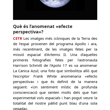
Què és l’anomenat «efecte
perspectiva»?
CETR
Les imatges més icòniques de la Terra des
de l'espai provenen del programa Apol·lo i ara,
més recentment, de les imatges fetes per la
missió espacial d'Artemis II. Una d'aquelles
primeres fotografies fetes per l'astronauta
Harrison Schmitt de l'Apolo 17 es va anomenar
La Canica Azul; una foto que simbolitza allò que
l'escriptor Frank White anomenaria «efecto
perspectiva» i que és definit de la manera
següent: «Un sentiment místic de profunda
conscienciació que senten molts dels que han
experimentat vols espacials i han pogut veure la
totalitat del nostre pàl·lid punt blau d'una sola
vegada».