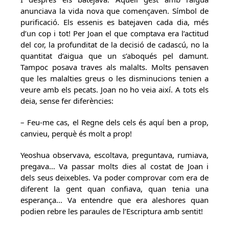
anunciava la vida nova que començaven. Símbol de
purificació. Els essenis es batejaven cada dia, més
d’un cop i tot! Per Joan el que comptava era l’actitud
del cor, la profunditat de la decisió de cadascú, no la
quantitat d’aigua que un s’aboqués pel damunt.
Tampoc posava traves als malalts. Molts pensaven
que les malalties greus o les disminucions tenien a
veure amb els pecats. Joan no ho veia així. A tots els
deia, sense fer diferències:
– Feu-me cas, el Regne dels cels és aquí ben a prop,
canvieu, perquè és molt a prop!
Yeoshua observava, escoltava, preguntava, rumiava,
pregava… Va passar molts dies al costat de Joan i
dels seus deixebles. Va poder comprovar com era de
diferent la gent quan confiava, quan tenia una
esperança… Va entendre que era aleshores quan
podien rebre les paraules de l’Escriptura amb sentit!