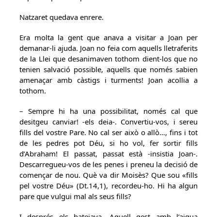
Natzaret quedava enrere.
Era molta la gent que anava a visitar a Joan per
demanar-li ajuda. Joan no feia com aquells lletraferits
de la Llei que desanimaven tothom dient-los que no
tenien salvació possible, aquells que només sabien
amenaçar amb càstigs i turments! Joan acollia a
tothom.
– Sempre hi ha una possibilitat, només cal que
desitgeu canviar! -els deia-. Convertiu-vos, i sereu
fills del vostre Pare. No cal ser això o allò…, fins i tot
de les pedres pot Déu, si ho vol, fer sortir fills
d’Abraham! El passat, passat està -insistia Joan-.
Descarregueu-vos de les penes i preneu la decisió de
començar de nou. Què va dir Moisès? Que sou «fills
pel vostre Déu» (Dt.14,1), recordeu-ho. Hi ha algun
pare que vulgui mal als seus fills?
I després els batejava. Aquell gest amb l’aigua