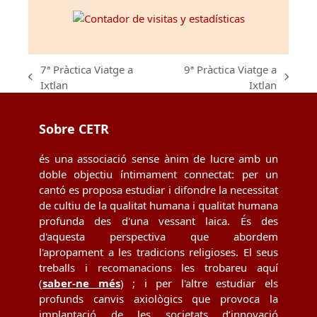
7ª Pràctica Viatge a
9ª Pràctica Viatge a
previous
next
Ixtlan
Ixtlan
post:
post:
Sobre CETR
és una associació sense ànim de lucre amb un
doble objectiu íntimament connectat: per un
cantó es proposa estudiar i difondre la necessitat
de cultiu de la qualitat humana i qualitat humana
profunda des d'una vessant laica. És des
d'aquesta perspectiva que abordem
l'apropament a les tradicions religioses. El seus
treballs i recomanacions les trobareu aquí
(
saber-ne més
) ; i per l'altre estudiar els
profunds canvis axiològics que provoca la
implantació de les societats d’innovació