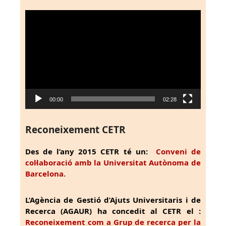
Reproductor
de
vídeo
00:00
02:28
Reconeixement CETR
Des de l’any 2015 CETR té un:
Conveni de
col·laboració amb la Universitat Autònoma de
Barcelona.
L’Agència de Gestió d’Ajuts Universitaris i de
Recerca (AGAUR) ha concedit al CETR el :
Reconeixement com a Grup de recerca per la