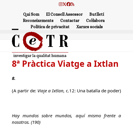
Skip
Instagram
Twitter
Facebook
RSS
to
Qui Som
El Consell Assessor
Butlletí
content
Reconeixements
Contactar
Col·labora
Política de privacitat
Xarxes socials
Open
Close
mobile
mobile
menu
menu
8ª Pràctica Viatge a Ixtlan
8.
(A partir de:
Viaje a Ixtlan,
c.12: Una batalla de poder)
Hay mundos sobre mundos, aquí mismo frente a
nosotros. (190)