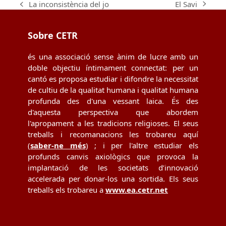
El Savi
La inconsistència del jo
next
previous
post:
post:
Sobre CETR
és una associació sense ànim de lucre amb un
doble objectiu íntimament connectat: per un
cantó es proposa estudiar i difondre la necessitat
de cultiu de la qualitat humana i qualitat humana
profunda des d'una vessant laica. És des
d'aquesta perspectiva que abordem
l'apropament a les tradicions religioses. El seus
treballs i recomanacions les trobareu aquí
(
saber-ne més
) ; i per l'altre estudiar els
profunds canvis axiològics que provoca la
implantació de les societats d’innovació
accelerada per donar-los una sortida. Els seus
treballs els trobareu a
www.ea.cetr.net