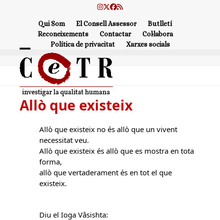
Skip
Instagram
Twitter
Facebook
RSS
to
Qui Som
El Consell Assessor
Butlletí
content
Reconeixements
Contactar
Col·labora
Política de privacitat
Xarxes socials
Open
Close
mobile
mobile
menu
menu
Allò que existeix
Allò que existeix no és allò que un vivent
necessitat veu.
Allò que existeix és allò que es mostra en tota
forma,
allò que vertaderament és en tot el que
existeix.
Diu el Ioga Vâsishta: