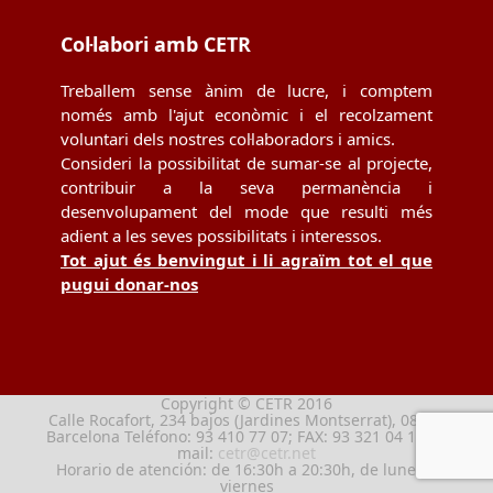
Col·labori amb CETR
Treballem sense ànim de lucre, i comptem
només amb l'ajut econòmic i el recolzament
voluntari dels nostres col·laboradors i amics.
Consideri la possibilitat de sumar-se al projecte,
contribuir a la seva permanència i
desenvolupament del mode que resulti més
adient a les seves possibilitats i interessos.
Tot ajut és benvingut i li agraïm tot el que
pugui donar-nos
Copyright © CETR 2016
Calle Rocafort, 234 bajos (Jardines Montserrat), 08029
Barcelona Teléfono: 93 410 77 07; FAX: 93 321 04 13; e-
mail:
cetr@cetr.net
Horario de atención: de 16:30h a 20:30h, de lunes a
viernes