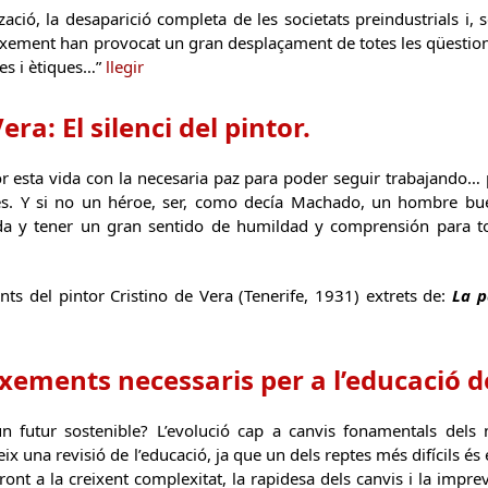
tzació, la desaparició completa de les societats preindustrials i, 
eixement han provocat un gran desplaçament de totes les qüestion
ses i ètiques…”
llegir
era: El silenci del pintor.
r esta vida con la necesaria paz para poder seguir trabajando…
s. Y si no un héroe, ser, como decía Machado, un hombre bue
a y tener un gran sentido de humildad y comprensión para to
ts del pintor Cristino de Vera (Tenerife, 1931) extrets de:
La p
ixements necessaris per a l’educació d
 futur sostenible? L’evolució cap a canvis fonamentals dels no
 una revisió de l’educació, ja que un dels reptes més difícils és
ont a la creixent complexitat, la rapidesa dels canvis i la imprevi