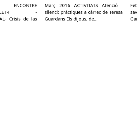
6 ENCONTRE
Març 2016 ACTIVITATS Atenció i
Fe
NAL CETR -
silenci: pràctiques a càrrec de Teresa
sav
L- Crisis de las
Guardans Els dijous, de…
Ga