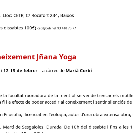
. Lloc: CETR, C/ Rocafort 234, Baixos
res dissabtes 100€)
cetr@cetr.net 93 410 70 77
neixement Jñana Yoga
i 12-13 de febre
r – a càrrec de
Marià Corbí
de la facultat raonadora de la ment al servei de trencar els motl
a fi i a efecte de poder accedir al coneixement i sentir silenciós de l
n Filosofia, llicenciat en Teologia, autor d’una obra extensa obra, 
. Martí de Sesgaioles. Durada: De 10h del dissabte i fins a les 