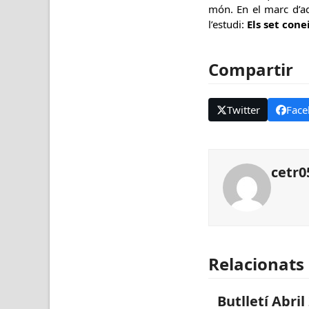
món. En el marc d’a
l’estudi:
Els set cone
Compartir
Twitter
Face
cetr0
Relacionats
Butlletí Abril