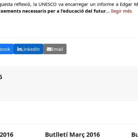
questa reflexió, la UNESCO va encarregar un informe a Edgar 
ixements necessaris per a l’educació del futur
…
llegir més
book
LinkedIn
Email
5
 2016
Butlletí Març 2016
Bu