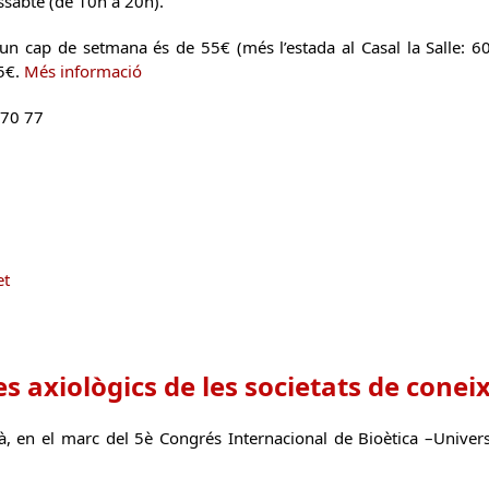
issabte (de 10h a 20h).
d’un cap de setmana és de 55€ (més l’estada al Casal la Salle: 
35€.
Més informació
 70 77
et
s axiològics de les societats de cone
à, en el marc del 5è Congrés Internacional de Bioètica –Unive