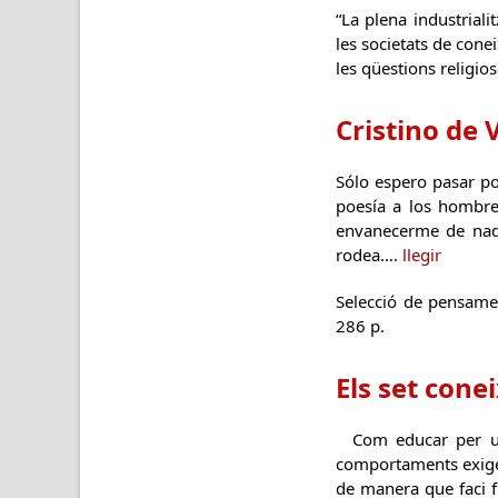
“La plena industriali
les societats de con
les qüestions religio
Cristino de V
Sólo espero pasar po
poesía a los hombre
envanecerme de nad
rodea….
llegir
Selecció de pensamen
286 p.
Els set cone
Com educar per un
comportaments exigeix
de manera que faci fr