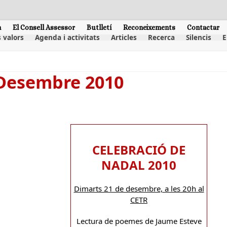
m
El Consell Assessor
Butlletí
Reconeixements
Contactar
 valors
Agenda i activitats
Articles
Recerca
Silencis
E
 Desembre 2010
CELEBRACIÓ DE
NADAL 2010
Dimarts 21 de desembre, a les 20h al
CETR
Lectura de poemes de Jaume Esteve