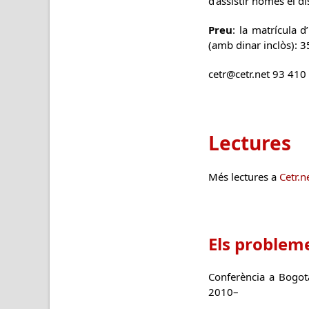
d’assistir només el d
Preu
: la matrícula 
(amb dinar inclòs): 
cetr@cetr.net 93 410
Lectures
Més lectures a
Cetr.n
Els probleme
Conferència a Bogot
2010–