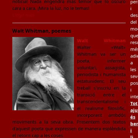
noticia! Nada engendra más temor que lo oscuro
per
cara a cara. ¡Mira la luz, no le temas!
i
Llegir més
des
del
mo
Walt Whitman, poemes
qu
Walt Whitman
resu
Walter «Walt»
mé
Whitman va ser un
adi
poeta, infermer
a
voluntari, assagista,
les
periodista i humanista
sev
estatunidenc. El seu
pos
treball s'inscriu en la
i
transició entre el
int
transcendentalisme i
Tot
el realisme filosòfic,
aju
incorporant ambdós
és
moviments a la seva obra. Presentem dos textos
be
d'aquest poeta que expressen de manera esplèndida
i
el retorn cap a les coses.
li