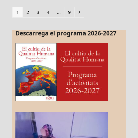
Page
Page
Page
Page
Page
Next
1
2
3
4
…
9
Descarrega el programa 2026-2027