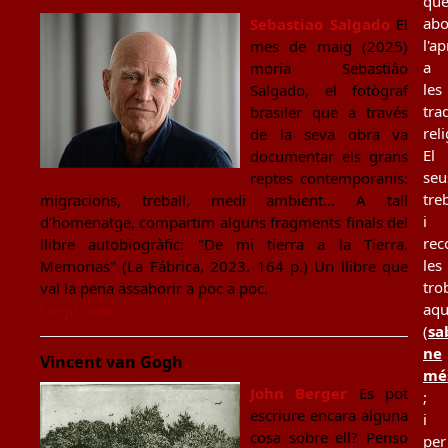
qu
ab
Sebastiao Salgado
El
l'a
mes de maig (2025)
a
moria Sebastiâo
les
Salgado, el fotògraf
tra
brasiler que a través
rel
de la seva obra va
El
documentar els grans
seu
reptes contemporanis:
tre
migracions, treball, medi ambient... A tall
i
d’homenatge, compartim alguns fragments finals del
rec
llibre autobiogràfic: "De mi tierra a la Tierra.
les
Memorias" (La Fábrica, 2023. 164 p.) Un llibre que
tro
val la pena assaborir a poc a poc.
aqu
Llegir més
(
sa
ne
Vincent van Gogh
mé
John Berger
Es pot
;
escriure encara alguna
i
cosa sobre ell? Penso
per