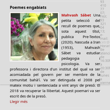
93
410
Poemes engabiats
77
07;
Mahvash Sábet
Una
FAX:
93
petita selecció del
321
recull de poemes que,
04
sota aquest títol,
13;
e-
publica Pre-Textos
mail:
(2020). Nascuda a Iran
cetr@
Horar
(1953), Mahvash
de
Sàbet va estudiar
atenc
de
pedagogia i
16:30
psicologia. Va ser
a
20:30
professora i directora d'un institut del qual va ser
de
acomiadada pel govern per ser membre de la
lunes
a
comunitat bahà’í. Va ser detinguda el 2008 pel
viern
mateix motiu i sentenciada a vint anys de presó. El
2018 va recuperar la llibertat. Aquest poemari va ser
escrit des de la presó.
Llegir més