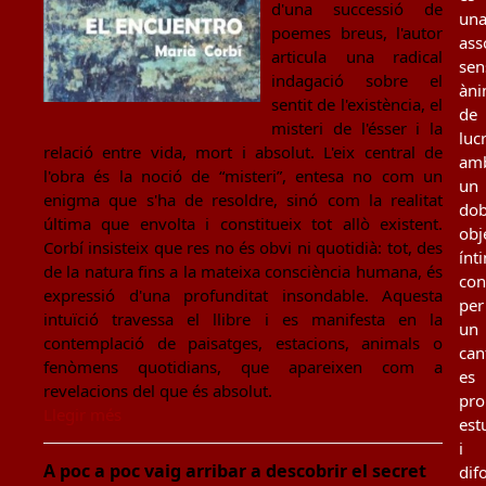
d'una successió de
un
poemes breus, l'autor
ass
articula una radical
sen
indagació sobre el
àn
sentit de l'existència, el
de
misteri de l'ésser i la
luc
relació entre vida, mort i absolut. L'eix central de
am
l'obra és la noció de “misteri”, entesa no com un
un
enigma que s'ha de resoldre, sinó com la realitat
dob
última que envolta i constitueix tot allò existent.
obj
Corbí insisteix que res no és obvi ni quotidià: tot, des
ínt
de la natura fins a la mateixa consciència humana, és
con
expressió d'una profunditat insondable. Aquesta
per
intuïció travessa el llibre i es manifesta en la
un
contemplació de paisatges, estacions, animals o
can
fenòmens quotidians, que apareixen com a
es
revelacions del que és absolut.
pro
Llegir més
est
i
A poc a poc vaig arribar a descobrir el secret
dif