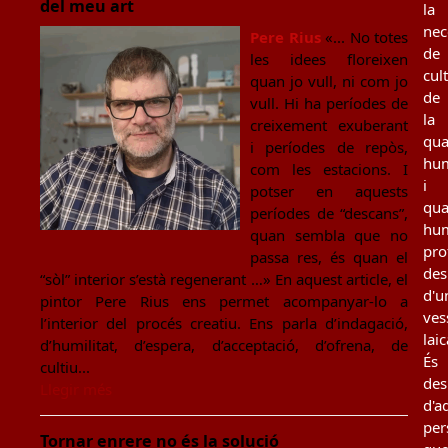
del meu art
la
nec
Pere Rius
«... No totes
de
les idees floreixen
cul
quan jo vull, ni com jo
de
vull. Hi ha períodes de
la
creixement exuberant
qua
i períodes de repòs,
hu
com les estacions. I
i
potser en aquests
qua
períodes de “descans”,
hu
quan sembla que no
pro
passa res, és quan el
des
“sòl” interior s’està regenerant …» En aquest article, el
d'u
pintor Pere Rius ens permet acompanyar-lo a
ves
l’interior del procés creatiu. Ens parla d’indagació,
laic
d’humilitat, d’espera, d’acceptació, d’ofrena, de
És
cultiu...
des
Llegir més
d'a
per
Tornar enrere no és la solució