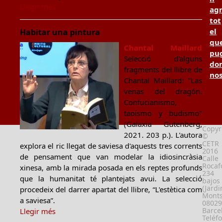
Llegir més
ag
tot
el
Habitar una pintura
qu
Chantal Maillard
pu
Selecció d'alguns
don
fragments del llibre de
no
Chantal Maillard: "Las
venas del dragón.
Confucianismo,
taoísmo y budismo"
(Galaxia Gutenberg,
Copyr
2021. 203 p.). L'autora
©
CETR
explora el ric llegat de saviesa d'aquests tres corrents
2016
de pensament que van modelar la idiosincràsia
Calle
Rocafo
xinesa, amb la mirada posada en els reptes profunds
234
que la humanitat té plantejats avui. La selecció
bajos
(Jardi
procedeix del darrer apartat del llibre, “L'estètica com
Monts
a saviesa”.
08029
Barce
Llegir més
Teléf