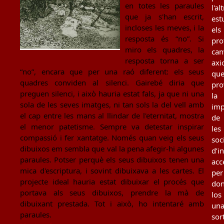
en totes les paraules
l'al
que ja s'han escrit,
est
incloses les meves, i la
els
resposta és “no”. Si
pro
miro els quadres, la
can
resposta torna a ser
axi
“no”, encara que per una raó diferent: els seus
qu
quadres conviden al silenci. Gairebé diria que
pro
preguen silenci, i això hauria estat fals, ja que ni una
la
sola de les seves imatges, ni tan sols la del vell amb
imp
el cap entre les mans al llindar de l'eternitat, mostra
de
el menor patetisme. Sempre va detestar inspirar
les
compassió i fer xantatge. Només quan veig els seus
soc
dibuixos em sembla que val la pena afegir-hi algunes
d’i
paraules. Potser perquè els seus dibuixos tenen una
acc
mica d'escriptura, i sovint dibuixava a les cartes. El
per
projecte ideal hauria estat dibuixar el procés que
don
portava als seus dibuixos, prendre la mà de
los
dibuixant prestada. Tot i això, ho intentaré amb
un
paraules.
sor