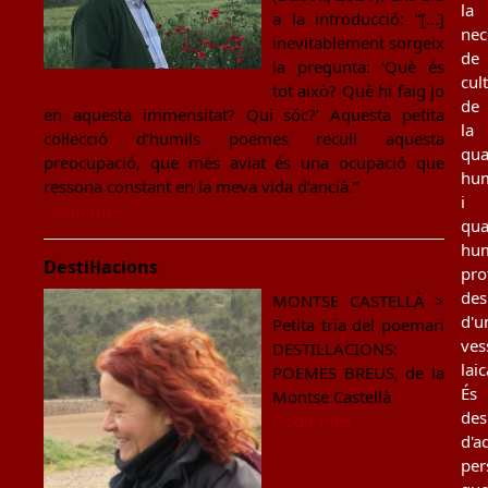
la
a la introducció: “[...]
nec
inevitablement sorgeix
de
la pregunta: ‘Què és
cul
tot això? Què hi faig jo
de
en aquesta immensitat? Qui sóc?’ Aquesta petita
la
col·lecció d’humils poemes recull aquesta
qua
preocupació, que més aviat és una ocupació que
hu
ressona constant en la meva vida d’ancià.”
i
Llegir més
qua
hu
Destil·lacions
pro
des
MONTSE CASTELLÀ >
d'u
Petita tria del poemari
ves
DESTIL·LACIONS:
laic
POEMES BREUS, de la
És
Montse Castellà
des
Llegir més
d'a
per