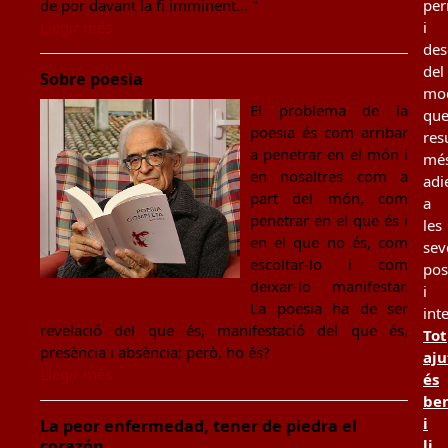
per
de por davant la fi imminent... "
i
Llegir més
des
del
Sobre poesia
mo
El problema de la
qu
poesia és com arribar
resu
a penetrar en el món i
mé
en nosaltres com a
adi
part del món, com
a
penetrar en el que és i
les
en el que no és, com
sev
escoltar-lo i com
pos
deixar-lo manifestar.
i
La poesia ha de ser
int
revelació del que és, manifestació del que és,
Tot
presència i absència; però, ho és?
aju
Llegir més
és
be
i
La peor enfermedad, tener de piedra el
li
corazón