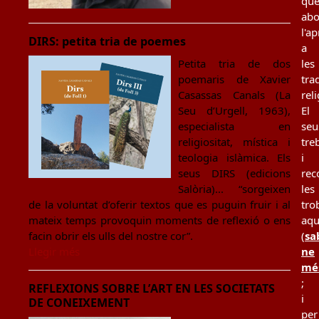
qu
ab
l'a
DIRS: petita tria de poemes
a
les
Petita tria de dos
tra
poemaris de Xavier
rel
Casassas Canals (La
El
Seu d’Urgell, 1963),
seu
especialista en
tre
religiositat, mística i
i
teologia islàmica. Els
rec
seus DIRS (edicions
les
Salòria)... “sorgeixen
tro
de la voluntat d’oferir textos que es puguin fruir i al
aqu
mateix temps provoquin moments de reflexió o ens
(
sa
facin obrir els ulls del nostre cor”.
ne
Llegir més
mé
;
REFLEXIONS SOBRE L’ART EN LES SOCIETATS
i
DE CONEIXEMENT
per