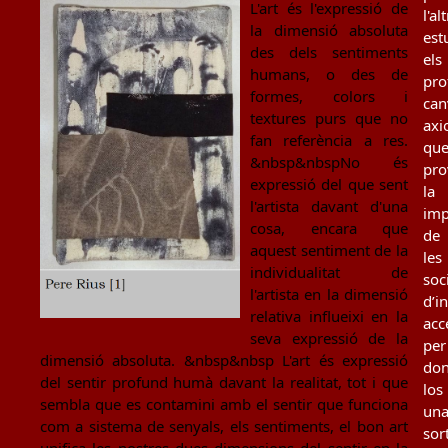
L'art és l'expressió de
l'al
la dimensió absoluta
est
des dels sentiments
els
humans, o des de
pro
formes, colors i
can
textures purs que no
axi
fan referència a res.
qu
&nbsp&nbspNo és
pro
expressió del que sent
la
l'artista davant d'una
imp
cosa, encara que
de
aquest sentiment de la
les
individualitat de
soc
l'artista en la dimensió
d’i
relativa influeixi en la
acc
seva expressió de la
per
dimensió absoluta. &nbsp&nbsp L'art és expressió
don
del sentir profund humà davant la realitat, tot i que
los
sembla que es contamini amb el sentir que funciona
un
com a sistema de senyals, els sentiments, el bon art
sor