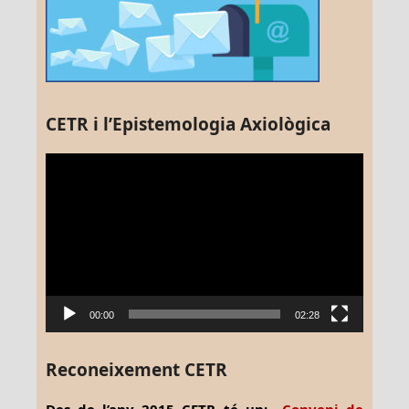
CETR i l’Epistemologia Axiològica
Reproductor
de
vídeo
00:00
02:28
Reconeixement CETR
Des de l’any 2015 CETR té un:
Conveni de