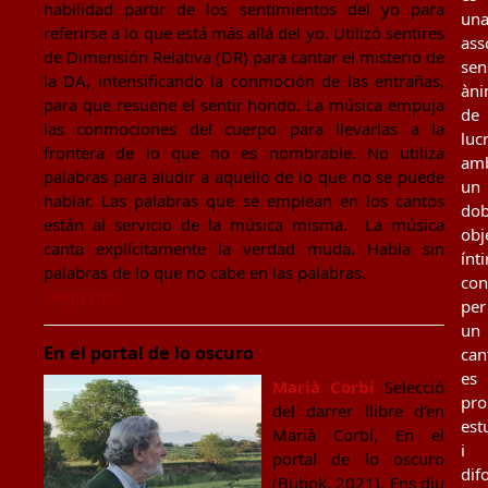
habilidad partir de los sentimientos del yo para
un
referirse a lo que está más allá del yo. Utilizó sentires
ass
de Dimensión Relativa (DR) para cantar el misterio de
sen
la DA, intensificando la conmoción de las entrañas,
àn
para que resuene el sentir hondo. La música empuja
de
las conmociones del cuerpo para llevarlas a la
luc
frontera de lo que no es nombrable. No utiliza
am
palabras para aludir a aquello de lo que no se puede
un
hablar. Las palabras que se emplean en los cantos
dob
están al servicio de la música misma. La música
obj
canta explícitamente la verdad muda. Habla sin
ínt
palabras de lo que no cabe en las palabras.
con
Llegir més
per
un
En el portal de lo oscuro
can
es
Marià Corbí
Selecció
pro
del darrer llibre d’en
est
Marià Corbí, En el
i
portal de lo oscuro
dif
(Bubok, 2021). Ens diu