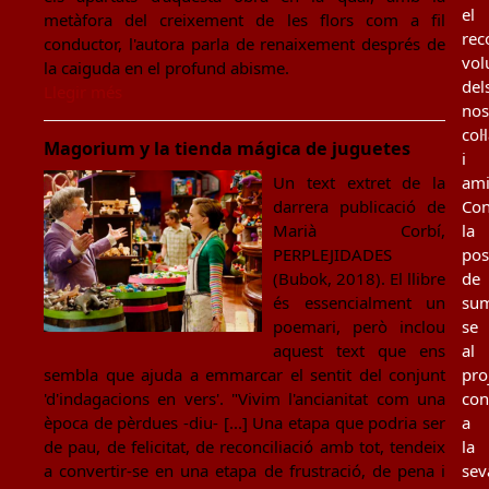
el
metàfora del creixement de les flors com a fil
rec
conductor, l'autora parla de renaixement després de
vol
la caiguda en el profund abisme.
del
Llegir més
nos
col
Magorium y la tienda mágica de juguetes
i
ami
Un text extret de la
Con
darrera publicació de
la
Marià Corbí,
poss
PERPLEJIDADES
de
(Bubok, 2018). El llibre
sum
és essencialment un
se
poemari, però inclou
al
aquest text que ens
pro
sembla que ajuda a emmarcar el sentit del conjunt
con
'd'indagacions en vers'. "Vivim l'ancianitat com una
a
època de pèrdues -diu- [...] Una etapa que podria ser
la
de pau, de felicitat, de reconciliació amb tot, tendeix
sev
a convertir-se en una etapa de frustració, de pena i