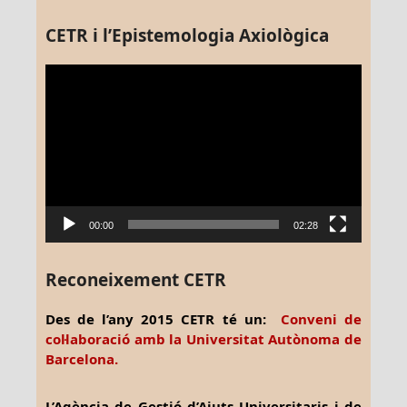
CETR i l’Epistemologia Axiològica
Reproductor
de
vídeo
00:00
02:28
Reconeixement CETR
Des de l’any 2015 CETR té un:
Conveni de
col·laboració amb la Universitat Autònoma de
Barcelona.
L’Agència de Gestió d’Ajuts Universitaris i de