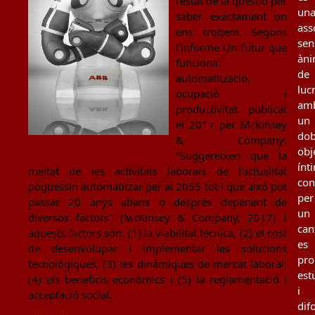
l'estat de la qüestió per
un
saber exactament on
ass
ens trobem. Segons
sen
l'informe Un futur que
àn
funciona:
de
automatització,
luc
ocupació i
am
productivitat publicat
un
el 2017 per McKinsey
dob
& Company:
obj
"Suggereixen que la
ínt
meitat de les activitats laborals de l'actualitat
con
poguessin automatitzar per al 2055 tot i que això pot
per
passar 20 anys abans o després depenent de
un
diversos factors" (McKinsey & Company, 2017) I
can
aquests factors són: (1) la viabilitat tècnica, (2) el cost
es
de desenvolupar i implementar les solucions
pro
tecnològiques, (3) les dinàmiques de mercat laboral,
est
(4) els beneficis econòmics i (5) la reglamentació i
i
acceptació social.
dif
Llegir més