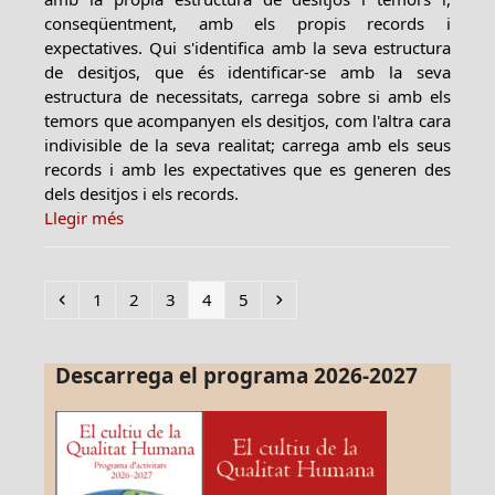
conseqüentment, amb els propis records i
expectatives. Qui s'identifica amb la seva estructura
de desitjos, que és identificar-se amb la seva
estructura de necessitats, carrega sobre si amb els
temors que acompanyen els desitjos, com l'altra cara
indivisible de la seva realitat; carrega amb els seus
records i amb les expectatives que es generen des
dels desitjos i els records.
Llegir més
Previous
Page
Page
Page
Page
Page
Next
1
2
3
4
5
Descarrega el programa 2026-2027