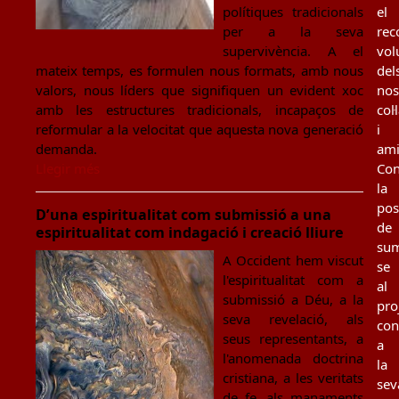
polítiques tradicionals
el
per a la seva
rec
supervivència. A el
vol
mateix temps, es formulen nous formats, amb nous
del
valors, nous líders que signifiquen un evident xoc
nos
amb les estructures tradicionals, incapaços de
col
reformular a la velocitat que aquesta nova generació
i
demanda.
ami
Llegir més
Con
la
poss
D’una espiritualitat com submissió a una
de
espiritualitat com indagació i creació lliure
sum
A Occident hem viscut
se
l'espiritualitat com a
al
submissió a Déu, a la
pro
seva revelació, als
con
seus representants, a
a
l'anomenada doctrina
la
cristiana, a les veritats
sev
de fe, als manaments