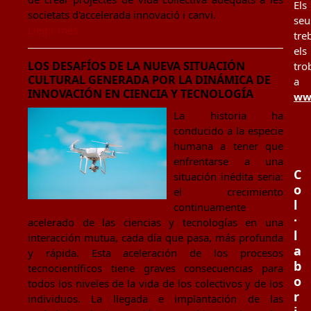
Els
societats d'accelerada innovació i canvi.
seu
Llegir més
tre
els
LOS DESAFÍOS DE LA NUEVA SITUACIÓN
tro
CULTURAL GENERADA POR LA DINÁMICA DE
a
INNOVACIÓN EN CIENCIA Y TECNOLOGÍA
www
La historia ha
conducido a la especie
humana a tener que
enfrentarse a una
C
situación inédita seria:
o
el crecimiento
l
continuamente
·
acelerado de las ciencias y tecnologías en una
l
interacción mutua, cada día que pasa, más profunda
a
y rápida. Esta aceleración de los procesos
b
tecnocientíficos tiene graves consecuencias para
o
todos los niveles de la vida de los colectivos y de los
r
individuos. La llegada e implantación de las