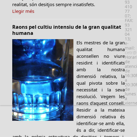
93
realitat, són desitjos sempre insatisfets.
410
Llegir més
77
07;
FAX:
93
Raons pel cultiu intensiu de la gran qualitat
321
humana
04
13;
Els mestres de la gran
e-
mail:
qualitat humana
cetr@
aconsellen no viure
Horar
de
residint i identificats
atenc
amb la nostra
de
16:30
dimensió relativa, la
a
qual pivota sobre la
20:30
de
necessitat i la seva
lunes
resolució. Vegem les
a
raons d'aquest consell.
viern
Residir a la mateixa
dimensió relativa és
identificar-se amb ella,
és a dir, identificar-se
amb la pròpia estructura de desitjos i temors i,