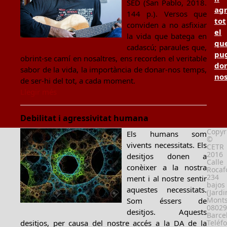
SED (San Pablo, 2018.
ag
144 p.). Versos que
tot
conviden a no asfixiar
el
la vida que batega en
qu
cadascú; paraules que,
pu
obrint-se camí en nosaltres, ens recorden el veritable
don
sabor de la vida, la importància de donar-nos temps,
no
de ser-hi del tot, a cada moment.
Llegir més
Debilitat i agressivitat humana
Copyr
Els humans som
©
vivents necessitats. Els
CETR
2016
desitjos donen a
Calle
conèixer a la nostra
Rocafo
234
ment i al nostre sentir
bajos
aquestes necessitats.
(Jardi
Monts
Som éssers de
08029
desitjos. Aquests
Barce
desitjos, per causa del nostre accés a la DA de la
Teléf