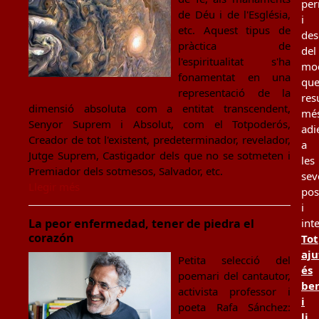
per
de Déu i de l'Església,
i
etc. Aquest tipus de
des
pràctica de
del
l'espiritualitat s'ha
mo
fonamentat en una
qu
representació de la
resu
dimensió absoluta com a entitat transcendent,
mé
Senyor Suprem i Absolut, com el Totpoderós,
adi
Creador de tot l'existent, predeterminador, revelador,
a
Jutge Suprem, Castigador dels que no se sotmeten i
les
Premiador dels sotmesos, Salvador, etc.
sev
Llegir més
pos
i
La peor enfermedad, tener de piedra el
int
corazón
Tot
aju
Petita selecció del
és
poemari del cantautor,
be
activista professor i
i
poeta Rafa Sánchez:
li