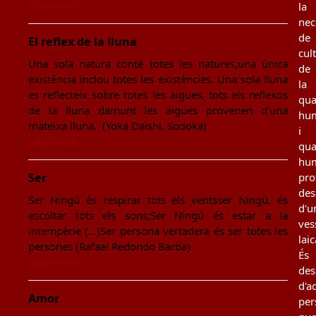
Llegir més
la
nec
de
El reflex de la lluna
cul
Una sola natura conté totes les natures,una única
de
existència inclou totes les existències. Una sola lluna
la
es reflecteix sobre totes les aigües, tots els reflexos
qua
de la lluna damunt les aigües provenen d'una
hu
mateixa lluna. (Yoka Daishi. Sodoka)
i
Llegir més
qua
hu
Ser
pro
des
Ser Ningú és respirar tots els ventsser Ningú, és
d'u
escoltar tots els sons;Ser Ningú és estar a la
ves
intempèrie (...)Ser persona vertadera és ser totes les
laic
persones (Rafael Redondo Barba)
És
Llegir més
des
d'a
Amor
per