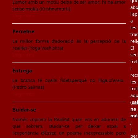
qu
L’amor amb un motiu deixa de ser amor; hi ha amor
ab
sense motiu (Krishnamurti)
l'a
Llegir més
a
les
Percebre
tra
La millor forma d’adoració és la percepció de la
rel
realitat (Yoga Vashishta)
El
Llegir més
seu
tre
i
Entrega
rec
La branca té ocells fidelsperquè no lliga,ofereix.
les
(Pedro Salinas)
tro
Llegir més
aqu
(
sa
ne
Buidar-se
mé
Només copsem la Realitat quan ens en adonem de
;
que sobrem. Buidar-se per deixar espai a
i
l’experiència d’Ésser, un poema inexpressable però
per