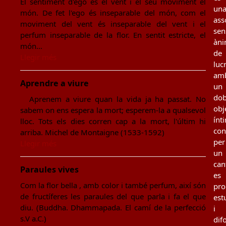
El sentiment d'ego és el vent i el seu moviment el
un
món. De fet l'ego és inseparable del món, com el
ass
moviment del vent és inseparable del vent i el
sen
perfum inseparable de la flor. En sentit estricte, el
àn
món…
de
Llegir més
luc
am
Aprendre a viure
un
dob
Aprenem a viure quan la vida ja ha passat. No
obj
sabem on ens espera la mort; esperem-la a qualsevol
ínt
lloc. Tots els dies corren cap a la mort, l'últim hi
con
arriba. Michel de Montaigne (1533-1592)
per
Llegir més
un
can
Paraules vives
es
Com la flor bella , amb color i també perfum, així són
pro
de fructíferes les paraules del que parla i fa el que
est
diu. (Buddha. Dhammapada. El camí de la perfecció
i
s.V a.C.)
dif