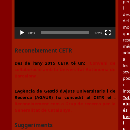
per
i
des
del
mo
qu
00:00
02:28
resu
mé
Reconeixement CETR
adi
a
Des de l’any 2015 CETR té un:
Conveni de
les
col·laboració amb la Universitat Autònoma de
sev
Barcelona.
pos
i
L’Agència de Gestió d’Ajuts Universitaris i de
int
Recerca (AGAUR) ha concedit al CETR el :
Tot
Reconeixement com a Grup de recerca per la
aju
Generalitat de Catalunya.
és
be
i
Suggeriments
li