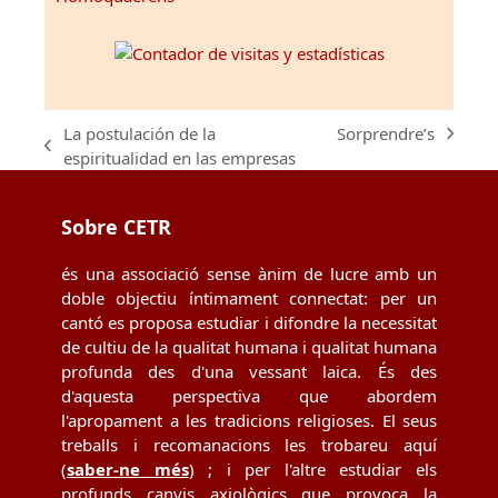
La postulación de la
Sorprendre’s
next
previous
espiritualidad en las empresas
post:
post:
Sobre CETR
és una associació sense ànim de lucre amb un
doble objectiu íntimament connectat: per un
cantó es proposa estudiar i difondre la necessitat
de cultiu de la qualitat humana i qualitat humana
profunda des d'una vessant laica. És des
d'aquesta perspectiva que abordem
l'apropament a les tradicions religioses. El seus
treballs i recomanacions les trobareu aquí
(
saber-ne més
) ; i per l'altre estudiar els
profunds canvis axiològics que provoca la