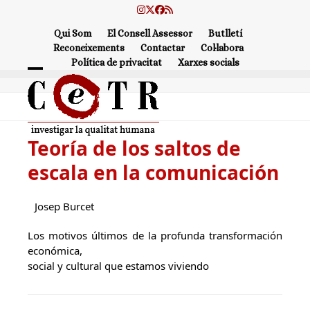
Skip
Instagram
Twitter
Facebook
RSS
to
Qui Som
El Consell Assessor
Butlletí
content
Reconeixements
Contactar
Col·labora
Política de privacitat
Xarxes socials
Open
Close
mobile
mobile
menu
menu
Teoría de los saltos de
escala en la comunicación
Josep Burcet
Los motivos últimos de la profunda transformación
económica,
social y cultural que estamos viviendo