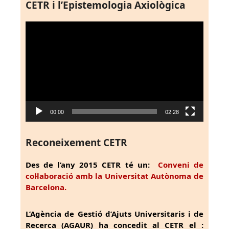
CETR i l’Epistemologia Axiològica
Reproductor
de
vídeo
00:00
02:28
Reconeixement CETR
Des de l’any 2015 CETR té un:
Conveni de
col·laboració amb la Universitat Autònoma de
Barcelona.
L’Agència de Gestió d’Ajuts Universitaris i de
Recerca (AGAUR) ha concedit al CETR el :