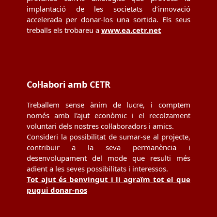
implantació de les societats d’innovació
accelerada per donar-los una sortida. Els seus
treballs els trobareu a
www.ea.cetr.net
Col·labori amb CETR
Treballem sense ànim de lucre, i comptem
només amb l'ajut econòmic i el recolzament
voluntari dels nostres col·laboradors i amics.
Consideri la possibilitat de sumar-se al projecte,
contribuir a la seva permanència i
desenvolupament del mode que resulti més
adient a les seves possibilitats i interessos.
Tot ajut és benvingut i li agraïm tot el que
pugui donar-nos