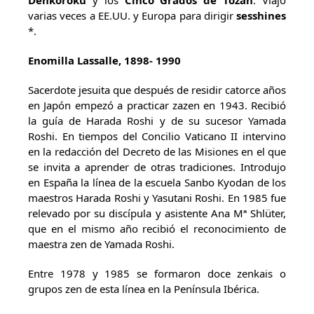
Denkoroku
y los
Cinco Grados de Tozan
. Viajó
varias veces a EE.UU. y Europa para dirigir
sesshines
*.
Enomilla Lassalle, 1898- 1990
Sacerdote jesuita que después de residir catorce años
en Japón empezó a practicar zazen en 1943. Recibió
la guía de Harada Roshi y de su sucesor Yamada
Roshi. En tiempos del Concilio Vaticano II intervino
en la redacción del Decreto de las Misiones en el que
se invita a aprender de otras tradiciones. Introdujo
en España la línea de la escuela Sanbo Kyodan de los
maestros Harada Roshi y Yasutani Roshi. En 1985 fue
relevado por su discípula y asistente Ana Mª Shlüter,
que en el mismo año recibió el reconocimiento de
maestra zen de Yamada Roshi.
Entre 1978 y 1985 se formaron doce zenkais o
grupos zen de esta línea en la Península Ibérica.