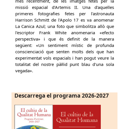
més recentment, de les imatges fetes per la
missió espacial d'Artemis II. Una d'aquelles
primeres fotografies fetes per l'astronauta
Harrison Schmitt de l'Apolo 17 es va anomenar
La Canica Azul; una foto que simbolitza allò que
l'escriptor Frank White anomenaria «efecto
perspectiva» i que és definit de la manera
següent: «Un sentiment místic de profunda
conscienciació que senten molts dels que han
experimentat vols espacials i han pogut veure la
totalitat del nostre pàl·lid punt blau d'una sola
vegada».
Descarrega el programa 2026-2027