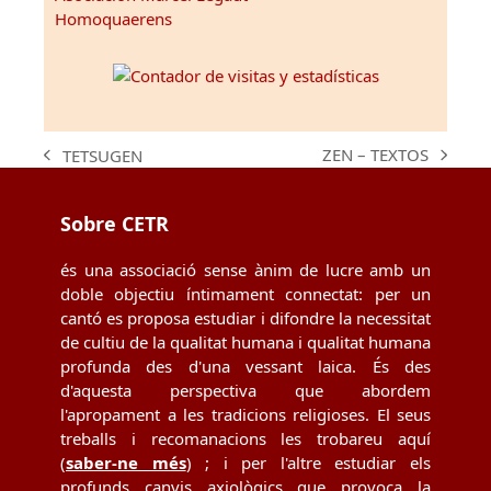
Homoquaerens
ZEN – TEXTOS
TETSUGEN
next
previous
post:
post:
Sobre CETR
és una associació sense ànim de lucre amb un
doble objectiu íntimament connectat: per un
cantó es proposa estudiar i difondre la necessitat
de cultiu de la qualitat humana i qualitat humana
profunda des d'una vessant laica. És des
d'aquesta perspectiva que abordem
l'apropament a les tradicions religioses. El seus
treballs i recomanacions les trobareu aquí
(
saber-ne més
) ; i per l'altre estudiar els
profunds canvis axiològics que provoca la