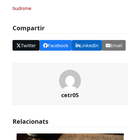
budisme
Compartir
Twitter
Facebook
LinkedIn
Email
cetr05
Relacionats