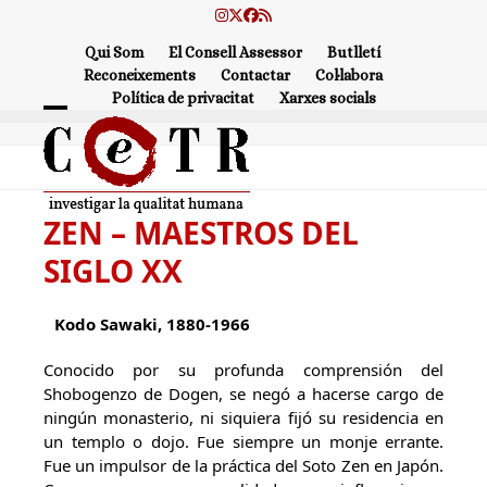
Skip
Instagram
Twitter
Facebook
RSS
to
Qui Som
El Consell Assessor
Butlletí
content
Reconeixements
Contactar
Col·labora
Política de privacitat
Xarxes socials
Open
Close
mobile
mobile
menu
menu
ZEN – MAESTROS DEL
SIGLO XX
Kodo Sawaki, 1880-1966
Conocido por su profunda comprensión del
Shobogenzo de Dogen, se negó a hacerse cargo de
ningún monasterio, ni siquiera fijó su residencia en
un templo o dojo. Fue siempre un monje errante.
Fue un impulsor de la práctica del Soto Zen en Japón.