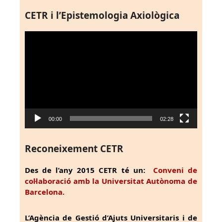
CETR i l’Epistemologia Axiològica
Reproductor
de
vídeo
00:00
02:28
Reconeixement CETR
Des de l’any 2015 CETR té un:
Conveni de
col·laboració amb la Universitat Autònoma de
Barcelona.
L’Agència de Gestió d’Ajuts Universitaris i de