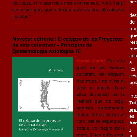
per
les coses, el misteri dels mons immensos. Això d'aquí
i
sense per què, que m'inclou a mi mateix, allò absolut
des
i gratuït"
del
Llegir més
mo
qu
Novetat editorial: El colapso de los Proyectos
resu
de vida colectivos – Principios de
mé
Epistemología Axiológica 10
adi
Marià Corbí
Per a la
a
gent de les nostres
les
societats, les religions
sev
han mort, i no hi ha ni
pos
idea, ni indicis d'una
i
altra dimensió de la
int
realitat que no sigui
Tot
aquesta quotidianitat
aju
plana. Tot es ha tornat
és
rom, sense esperança,
be
sota el vol negre de la
i
mort. S'han difós molt
li