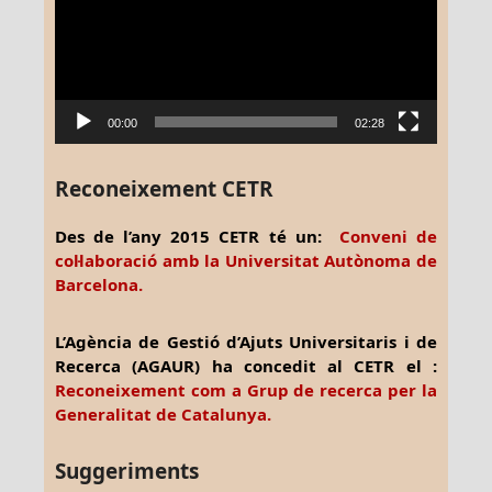
00:00
02:28
Reconeixement CETR
Des de l’any 2015 CETR té un:
Conveni de
col·laboració amb la Universitat Autònoma de
Barcelona.
L’Agència de Gestió d’Ajuts Universitaris i de
Recerca (AGAUR) ha concedit al CETR el :
Reconeixement com a Grup de recerca per la
Generalitat de Catalunya.
Suggeriments