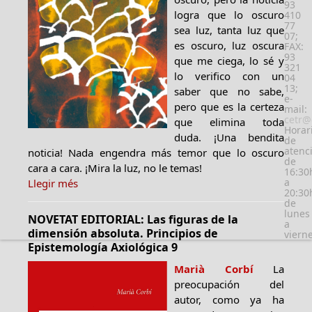
93
logra que lo oscuro
410
77
sea luz, tanta luz que
07;
es oscuro, luz oscura
FAX:
93
que me ciega, lo sé y
321
lo verifico con un
04
13;
saber que no sabe,
e-
pero que es la certeza
mail:
cetr@
que elimina toda
Horar
duda. ¡Una bendita
de
atenc
noticia! Nada engendra más temor que lo oscuro
de
cara a cara. ¡Mira la luz, no le temas!
16:30
a
Llegir més
20:30
de
lunes
NOVETAT EDITORIAL: Las figuras de la
a
dimensión absoluta. Principios de
viern
Epistemología Axiológica 9
Marià Corbí
La
preocupación del
autor, como ya ha