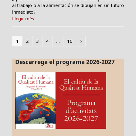
al trabajo o a la alimentación se dibujan en un futuro
inmediato?
Llegir més
Page
Page
Page
Page
Page
Next
1
2
3
4
…
10
Descarrega el programa 2026-2027