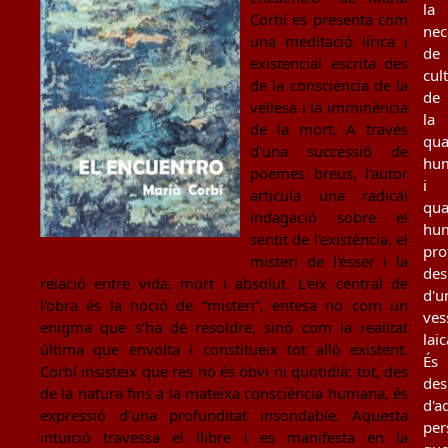
la
Corbí es presenta com
nec
una meditació lírica i
de
existencial escrita des
cul
de la consciència de la
de
vellesa i la imminència
la
de la mort. A través
qua
d'una successió de
hu
poemes breus, l'autor
i
articula una radical
qua
indagació sobre el
hu
sentit de l'existència, el
pro
misteri de l'ésser i la
des
relació entre vida, mort i absolut. L'eix central de
d'u
l'obra és la noció de “misteri”, entesa no com un
ves
enigma que s'ha de resoldre, sinó com la realitat
laic
última que envolta i constitueix tot allò existent.
És
Corbí insisteix que res no és obvi ni quotidià: tot, des
des
de la natura fins a la mateixa consciència humana, és
d'a
expressió d'una profunditat insondable. Aquesta
per
intuïció travessa el llibre i es manifesta en la