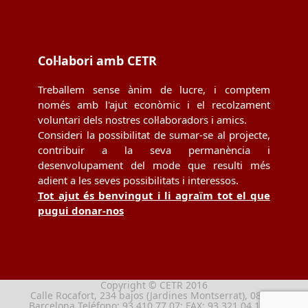
Col·labori amb CETR
Treballem sense ànim de lucre, i comptem
només amb l'ajut econòmic i el recolzament
voluntari dels nostres col·laboradors i amics.
Consideri la possibilitat de sumar-se al projecte,
contribuir a la seva permanència i
desenvolupament del mode que resulti més
adient a les seves possibilitats i interessos.
Tot ajut és benvingut i li agraïm tot el que
pugui donar-nos
Copyright © CETR 2016
Calle Rocafort, 234 bajos (Jardines Montserrat), 08029
Barcelona Teléfono: 93 410 77 07; FAX: 93 321 04 13; e-