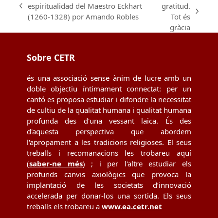
espiritualidad del Maestro Eckhart
gratitud.
previous
next
(1260-1328) por Amando Robles
Tot és
post:
post:
gràcia
Sobre CETR
és una associació sense ànim de lucre amb un
doble objectiu íntimament connectat: per un
cantó es proposa estudiar i difondre la necessitat
de cultiu de la qualitat humana i qualitat humana
profunda des d'una vessant laica. És des
d'aquesta perspectiva que abordem
l'apropament a les tradicions religioses. El seus
treballs i recomanacions les trobareu aquí
(
saber-ne més
) ; i per l'altre estudiar els
profunds canvis axiològics que provoca la
implantació de les societats d’innovació
accelerada per donar-los una sortida. Els seus
treballs els trobareu a
www.ea.cetr.net