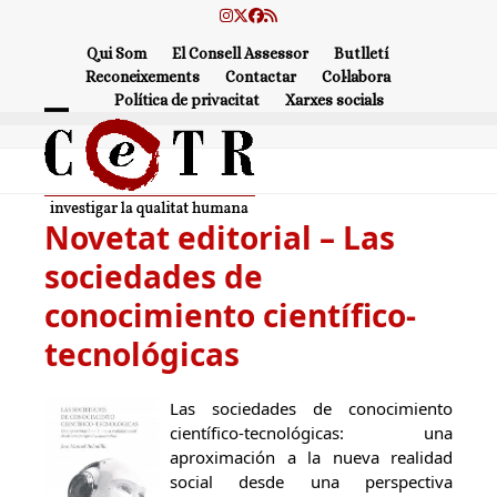
Skip
Instagram
Twitter
Facebook
RSS
to
Qui Som
El Consell Assessor
Butlletí
content
Reconeixements
Contactar
Col·labora
Política de privacitat
Xarxes socials
Open
Close
mobile
mobile
menu
menu
Novetat editorial – Las
sociedades de
conocimiento científico-
tecnológicas
Las sociedades de conocimiento
científico-tecnológicas: una
aproximación a la nueva realidad
social desde una perspectiva